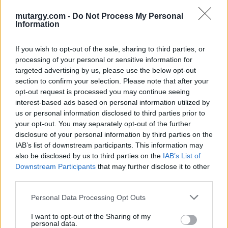
Aukció helye: Biksady Galéria
mutargy.com -
Do Not Process My Personal
Information
Tételszám: 23
If you wish to opt-out of the sale, sharing to third parties, or
processing of your personal or sensitive information for
Eladó adatai
targeted advertising by us, please use the below opt-out
Eladó:
Biksady Galéria
section to confirm your selection. Please note that after your
opt-out request is processed you may continue seeing
Cím: Törő Tamás
interest-based ads based on personal information utilized by
Biksady Galéria Kft.
us or personal information disclosed to third parties prior to
1055, Budapest, Falk Miksa u.
your opt-out. You may separately opt-out of the further
24-26.
disclosure of your personal information by third parties on the
Telefon: 061/784-1111 061/780-
IAB’s list of downstream participants. This information may
9307
also be disclosed by us to third parties on the
IAB’s List of
Downstream Participants
that may further disclose it to other
Weboldal:
third parties.
http://www.biksady.com
Personal Data Processing Opt Outs
GALÉRIA TOVÁBBI MŰTÁRGYAI
I want to opt-out of the Sharing of my
personal data.