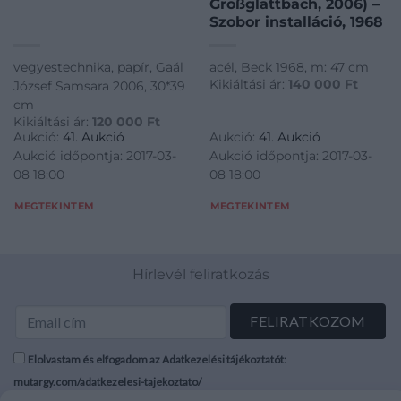
Großglattbach, 2006) –
Szobor installáció, 1968
vegyestechnika, papír, Gaál
acél, Beck 1968, m: 47 cm
Kikiáltási ár:
140 000
Ft
József Samsara 2006, 30*39
cm
Kikiáltási ár:
120 000
Ft
Aukció:
41. Aukció
Aukció:
41. Aukció
Aukció időpontja: 2017-03-
Aukció időpontja: 2017-03-
08 18:00
08 18:00
MEGTEKINTEM
MEGTEKINTEM
Hírlevél feliratkozás
Elolvastam és elfogadom az Adatkezelési tájékoztatót:
mutargy.com/adatkezelesi-tajekoztato/