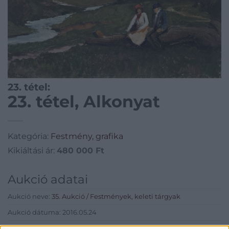
23. tétel:
23. tétel, Alkonyat
Kategória:
Festmény, grafika
Kikiáltási ár:
480 000
Ft
Aukció adatai
Aukció neve:
35. Aukció / Festmények, keleti tárgyak
Aukció dátuma: 2016.05.24
Aukció ideje: 18:00