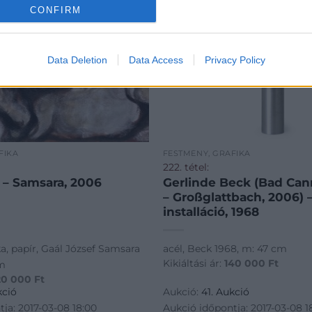
CONFIRM
Data Deletion
Data Access
Privacy Policy
FIKA
FESTMÉNY, GRAFIKA
222. tétel:
f – Samsara, 2006
Gerlinde Beck (Bad Cann
– Großglattbach, 2006) 
installáció, 1968
a, papír, Gaál József Samsara
acél, Beck 1968, m: 47 cm
Kikiáltási ár:
140 000
Ft
cm
20 000
Ft
kció
Aukció:
41. Aukció
ja: 2017-03-08 18:00
Aukció időpontja: 2017-03-08 1