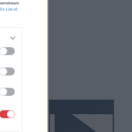
 downstream
, Falk Miksa u. 24-26.
B’s List of
84-1111 061/780-9307
p://www.biksady.com