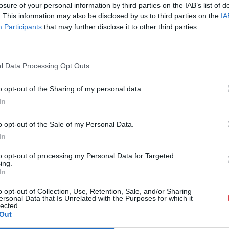
losure of your personal information by third parties on the IAB’s list of
1055, Budapest
. This information may also be disclosed by us to third parties on the
IA
Telefon: 061/7
Participants
that may further disclose it to other third parties.
Weboldal:
htt
GALÉRIA TOVÁBBI MŰTÁRGYAI
l Data Processing Opt Outs
o opt-out of the Sharing of my personal data.
In
o opt-out of the Sale of my Personal Data.
In
to opt-out of processing my Personal Data for Targeted
ing.
In
o opt-out of Collection, Use, Retention, Sale, and/or Sharing
ersonal Data that Is Unrelated with the Purposes for which it
lected.
Out