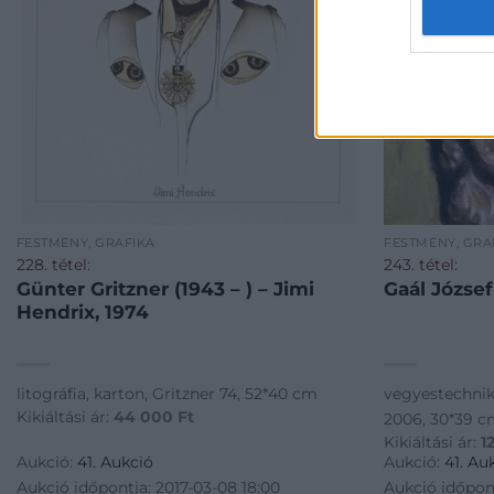
FESTMÉNY, GRAFIKA
FESTMÉNY, GRA
228. tétel:
243. tétel:
Günter Gritzner (1943 – ) – Jimi
Gaál Józse
Hendrix, 1974
litográfia, karton, Gritzner 74, 52*40 cm
vegyestechnik
Kikiáltási ár:
44 000
Ft
2006, 30*39 
Kikiáltási ár:
1
Aukció:
41. Aukció
Aukció:
41. Au
Aukció időpontja: 2017-03-08 18:00
Aukció időpont