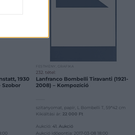
FESTMÉNY, GRAFIKA
232. tétel:
statt, 1930
Lanfranco Bombelli Tiravanti (1921-
– Szobor
2008) – Kompozíció
szitanyomat, papír, L Bombelli T, 59*42 cm
Kikiáltási ár:
22 000
Ft
Aukció:
41. Aukció
8:00
Aukció időpontja: 2017-03-08 18:00