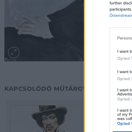
further disc
participants
Downstream 
Persona
I want t
Opted 
I want t
Opted 
KAPCSOLÓDÓ MŰTÁRGYAK
I want 
Advertis
Opted 
I want t
of my P
was col
Opted 