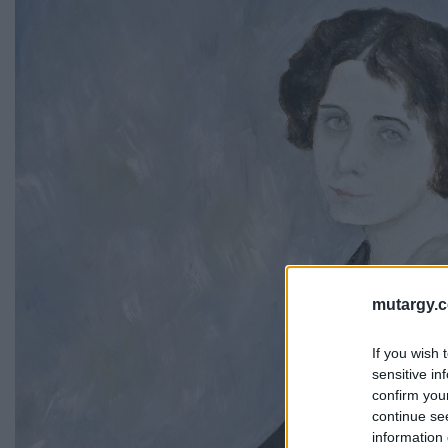
mutargy.
If you wish 
sensitive in
confirm you
continue se
information 