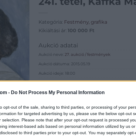
241. tétel, Kaffka M
Kategória:
Festmény, grafika
Kikiáltási ár:
100 000
Ft
Aukció adatai
Aukció neve:
27. aukció / festmények
Aukció dátuma: 2015.05.19
Aukció ideje: 18:00
Aukció helye: Biksady Galéria
com -
Do Not Process My Personal Information
Tételszám: 241
to opt-out of the sale, sharing to third parties, or processing of your per
Eladó adatai
formation for targeted advertising by us, please use the below opt-out s
Eladó:
Biksady
r selection. Please note that after your opt-out request is processed y
eing interest-based ads based on personal information utilized by us or
Cím: Törő Tam
disclosed to third parties prior to your opt-out. You may separately opt-
Biksady Galéria