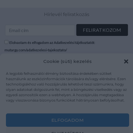
Hírlevél feliratkozás
Elolvastam és elfogadom az Adatkezelési tájékoztatót:
mutargy.com/adatkezelesi-tajekoztato/
Cookie (süti) kezelés
Rólunk
Áraink
Médiaajánlat
ÁSZF
A legjobb felhasználói élmény biztosítása érdekében sütiket
használunk az eszközinformációk tárolására és/vagy elérésére. Ezen
Karrier
Adatvédelem
technológiákhoz való hozzájárulás lehetővé teszi számunkra, hogy
Kapcsolat
Impresszum
olyan adatokat dolgozzunk fel, mint a böngészési viselkedés vagy az
egyedi azonosítók ezen a webhelyen. A hozzájárulás megtagadása
vagy visszavonása bizonyos funkciókat hátrányosan befolyásolhat.
Kövesse a műtárgy.com-ot
ELFOGADOM