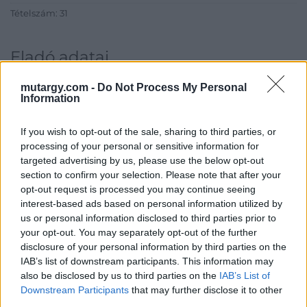
Tételszám: 31
Eladó adatai
Eladó:
Kieselbach Galéria
mutargy.com -
Do Not Process My Personal
Information
Cím: Kolozsváry Gyöngyvér
Kieselbach Galéria Ker. Kft
1055 Budapest, Szent István krt.
If you wish to opt-out of the sale, sharing to third parties, or
5.
processing of your personal or sensitive information for
targeted advertising by us, please use the below opt-out
Telefon: +36 1 269 3148 +36 1 269
section to confirm your selection. Please note that after your
2219
opt-out request is processed you may continue seeing
Weboldal:
interest-based ads based on personal information utilized by
http://www.kieselbach.hu
us or personal information disclosed to third parties prior to
your opt-out. You may separately opt-out of the further
Bemutatkozás: A Galéria profilja a 19. és 20. századi modern
disclosure of your personal information by third parties on the
magyar festészet és az ezt megelőző korok régi mesterei, de
foglalkozik nemzetközi művészettel, fotográfiával és kortárs
IAB’s list of downstream participants. This information may
képzőművészettel is. Eddigi negyven aukcióján tízezernél több
also be disclosed by us to third parties on the
IAB’s List of
tételt árverezett el, és sok ezer kép szerepelt a Galéria
Downstream Participants
that may further disclose it to other
kiállításain. Kieselbach Tamás művészettörténész, a Galéria
third parties.