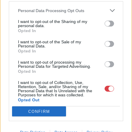
tulajdonosa több mint 30 éves szakmai tapasztalattal
rendelkezik. Elkötelezetten dolgozik a magyar festészet hazai
Personal Data Processing Opt Outs
és nemzetközi elismertetésén. Monumentális, a hazai festészet
történetét újraíró albumaival alapvetően változtatta meg a
I want to opt-out of the Sharing of my
personal data.
magyar vizuális művészetről addig kialakult képet.
Opted In
GALÉRIA TOVÁBBI MŰTÁRGYAI
I want to opt-out of the Sale of my
Personal Data.
Opted In
I want to opt-out of processing my
Personal Data for Targeted Advertising.
Opted In
I want to opt-out of Collection, Use,
Retention, Sale, and/or Sharing of my
Personal Data that Is Unrelated with the
KAPCSOLÓDÓ MŰTÁRGYAK
Purposes for which it was collected.
Opted Out
CONFIRM