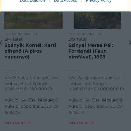
Data Deletion
Data Access
Privacy Policy
FESTMÉNY, GRAFIKA
FESTMÉNY, GRAFIKA
214. tétel:
219. tétel:
Spányik Kornél: Kerti
Szinyei Merse Pál:
pihenő (A piros
Forrásnál (Faun
napernyő)
nimfával), 1868
30x42,5;olaj, fatábla;Jelezve
52x42;olaj, vászon;Jelezve
jobbra lent: K Spányik
jobbra lent: Szinyei
Kikiáltási ár:
180 000
Ft
Kikiáltási ár:
22 000 000
Ft
Aukció:
64. Őszi képaukció
Aukció:
64. Őszi képaukció
Aukció időpontja: 2020-09-
Aukció időpontja: 2020-09-
18 18:00
18 18:00
MEGTEKINTEM
MEGTEKINTEM