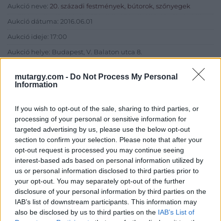
Aukció neve:
20. századi festmények, bútorok, szőnyegek
Aukció dátuma: 2016.06.01
Aukció ideje: 17:00
Aukció helye: Budapest, V. Balaton utca 8.
Tételszám: 403
mutargy.com -
Do Not Process My Personal
Information
Eladó adatai
If you wish to opt-out of the sale, sharing to third parties, or
Eladó:
Nagyházi Galéria és
processing of your personal or sensitive information for
Aukciósház
targeted advertising by us, please use the below opt-out
section to confirm your selection. Please note that after your
Cím: Müller Márta
opt-out request is processed you may continue seeing
Nagyházi Galéria és Aukciósház
Kft.
interest-based ads based on personal information utilized by
1055 Budapest, Balaton utca 8.
us or personal information disclosed to third parties prior to
your opt-out. You may separately opt-out of the further
Telefon: +361 475 6000 +361
disclosure of your personal information by third parties on the
4756005
IAB’s list of downstream participants. This information may
Weboldal:
also be disclosed by us to third parties on the
IAB’s List of
http://www.nagyhazi.hu