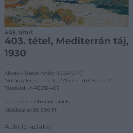
403. tétel:
403. tétel, Mediterrán táj,
1930
Alkotó – Basch Andor (1885-1944)
Műtárgy leírás – olaj, fa, 10*14 cm, j.b.l.: Basch 30
Tételkód – NAG216-403
Kategória:
Festmény, grafika
Kikiáltási ár:
95 000
Ft
Aukció adatai