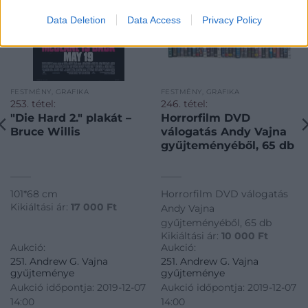
Data Deletion
Data Access
Privacy Policy
FESTMÉNY, GRAFIKA
FESTMÉNY, GRAFIKA
253. tétel:
246. tétel:
"Die Hard 2." plakát –
Horrorfilm DVD
Bruce Willis
válogatás Andy Vajna
gyűjteményéből, 65 db
101*68 cm
Horrorfilm DVD válogatás
Kikiáltási ár:
17 000
Ft
Andy Vajna
gyűjteményéből, 65 db
Kikiáltási ár:
10 000
Ft
Aukció:
Aukció:
251. Andrew G. Vajna
251. Andrew G. Vajna
gyűjteménye
gyűjteménye
Aukció időpontja: 2019-12-07
Aukció időpontja: 2019-12-07
14:00
14:00