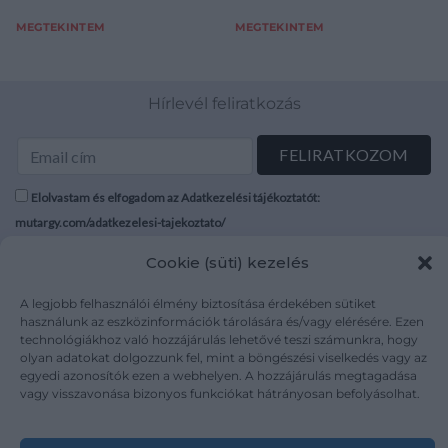
MEGTEKINTEM
MEGTEKINTEM
Hírlevél feliratkozás
Elolvastam és elfogadom az Adatkezelési tájékoztatót:
mutargy.com/adatkezelesi-tajekoztato/
Cookie (süti) kezelés
Rólunk
Áraink
Médiaajánlat
ÁSZF
A legjobb felhasználói élmény biztosítása érdekében sütiket
használunk az eszközinformációk tárolására és/vagy elérésére. Ezen
Karrier
Adatvédelem
technológiákhoz való hozzájárulás lehetővé teszi számunkra, hogy
Kapcsolat
Impresszum
olyan adatokat dolgozzunk fel, mint a böngészési viselkedés vagy az
egyedi azonosítók ezen a webhelyen. A hozzájárulás megtagadása
vagy visszavonása bizonyos funkciókat hátrányosan befolyásolhat.
Kövesse a műtárgy.com-ot