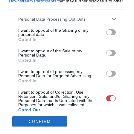
Downstream Participants
that may further disclose it to other
third parties.
Bemutatkozás: Magas színvonalú festmények és műtárgyak,
bútorok, szőnyegek, üveg, porcelán és ezüst tárgyak, ékszerek,
Personal Data Processing Opt Outs
néprajzi tárgyak értékesítése és aukcionálása. Hagyatékok és
gyűjtemények árverezése. Ingyenes értékbecslés. Árveréseinkre
I want to opt-out of the Sharing of my
a tárgyfelvétel folyamatos.
personal data.
Opted In
GALÉRIA TOVÁBBI MŰTÁRGYAI
I want to opt-out of the Sale of my
Personal Data.
Opted In
I want to opt-out of processing my
Personal Data for Targeted Advertising.
Opted In
I want to opt-out of Collection, Use,
Retention, Sale, and/or Sharing of my
KAPCSOLÓDÓ MŰTÁRGYAK
Personal Data that Is Unrelated with the
Purposes for which it was collected.
Opted Out
CONFIRM