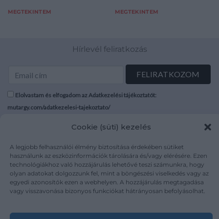
MEGTEKINTEM
MEGTEKINTEM
Hírlevél feliratkozás
Elolvastam és elfogadom az Adatkezelési tájékoztatót:
mutargy.com/adatkezelesi-tajekoztato/
Cookie (süti) kezelés
Rólunk
Áraink
Médiaajánlat
ÁSZF
A legjobb felhasználói élmény biztosítása érdekében sütiket
használunk az eszközinformációk tárolására és/vagy elérésére. Ezen
Karrier
Adatvédelem
technológiákhoz való hozzájárulás lehetővé teszi számunkra, hogy
Kapcsolat
Impresszum
olyan adatokat dolgozzunk fel, mint a böngészési viselkedés vagy az
egyedi azonosítók ezen a webhelyen. A hozzájárulás megtagadása
vagy visszavonása bizonyos funkciókat hátrányosan befolyásolhat.
Kövesse a műtárgy.com-ot