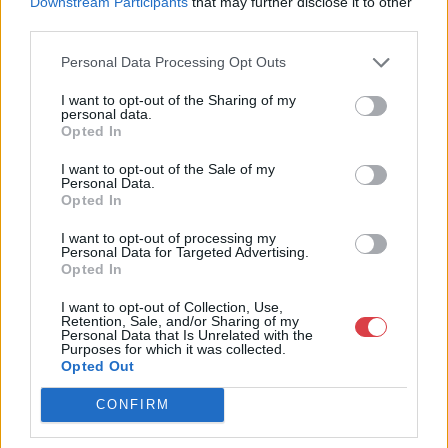
Downstream Participants
that may further disclose it to other
third parties.
Bemutatkozás: Magas színvonalú festmények és műtárgyak,
bútorok, szőnyegek, üveg, porcelán és ezüst tárgyak, ékszerek,
Personal Data Processing Opt Outs
néprajzi tárgyak értékesítése és aukcionálása. Hagyatékok és
gyűjtemények árverezése. Ingyenes értékbecslés. Árveréseinkre
I want to opt-out of the Sharing of my
a tárgyfelvétel folyamatos.
personal data.
Opted In
GALÉRIA TOVÁBBI MŰTÁRGYAI
I want to opt-out of the Sale of my
Personal Data.
Opted In
I want to opt-out of processing my
Personal Data for Targeted Advertising.
Opted In
I want to opt-out of Collection, Use,
Retention, Sale, and/or Sharing of my
KAPCSOLÓDÓ MŰTÁRGYAK
Personal Data that Is Unrelated with the
Purposes for which it was collected.
Opted Out
CONFIRM