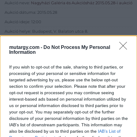
Aukció neve:
Nagyházi Galéria és Aukciósház 2015.05.28-i aukció
Aukció dátuma: 2015.05.28
Aukció ideje: 12:00
Aukció helye: Budapest, V. Balaton utca 8.
Tételszám: 414
mutargy.com -
Do Not Process My Personal
Information
Eladó adatai
If you wish to opt-out of the sale, sharing to third parties, or
Eladó:
Nagyházi Galéria és
processing of your personal or sensitive information for
Aukciósház
targeted advertising by us, please use the below opt-out
section to confirm your selection. Please note that after your
Cím: Müller Márta
Nagyházi Galéria és Aukciósház
opt-out request is processed you may continue seeing
Kft.
interest-based ads based on personal information utilized by
1055 Budapest, Balaton utca 8.
us or personal information disclosed to third parties prior to
your opt-out. You may separately opt-out of the further
Telefon: +361 475 6000 +361
disclosure of your personal information by third parties on the
4756005
IAB’s list of downstream participants. This information may
Weboldal:
also be disclosed by us to third parties on the
IAB’s List of
http://www.nagyhazi.hu