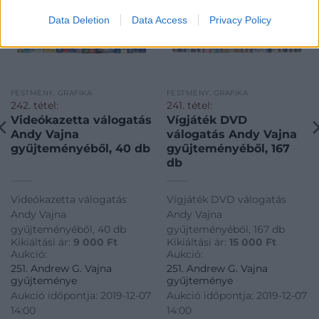
Data Deletion
Data Access
Privacy Policy
FESTMÉNY, GRAFIKA
FESTMÉNY, GRAFIKA
242. tétel:
241. tétel:
Videókazetta válogatás
Vígjáték DVD
Andy Vajna
válogatás Andy Vajna
gyűjteményéből, 40 db
gyűjteményéből, 167
db
Videókazetta válogatás
Vígjáték DVD válogatás
Andy Vajna
Andy Vajna
gyűjteményéből, 40 db
gyűjteményéből, 167 db
Kikiáltási ár:
9 000
Ft
Kikiáltási ár:
15 000
Ft
Aukció:
Aukció:
251. Andrew G. Vajna
251. Andrew G. Vajna
gyűjteménye
gyűjteménye
Aukció időpontja: 2019-12-07
Aukció időpontja: 2019-12-07
14:00
14:00