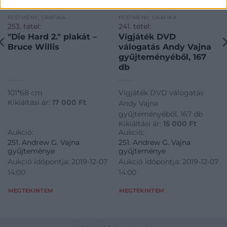
FESTMÉNY, GRAFIKA
FESTMÉNY, GRAFIKA
253. tétel:
241. tétel:
"Die Hard 2." plakát –
Vígjáték DVD
Bruce Willis
válogatás Andy Vajna
gyűjteményéből, 167
db
101*68 cm
Vígjáték DVD válogatás
Kikiáltási ár:
17 000
Ft
Andy Vajna
gyűjteményéből, 167 db
Kikiáltási ár:
15 000
Ft
Aukció:
Aukció:
251. Andrew G. Vajna
251. Andrew G. Vajna
gyűjteménye
gyűjteménye
Aukció időpontja: 2019-12-07
Aukció időpontja: 2019-12-07
14:00
14:00
MEGTEKINTEM
MEGTEKINTEM