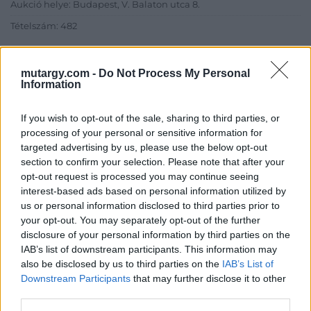
Aukció helye: Budapest, V. Balaton utca 8.
Tételszám: 482
Eladó adatai
mutargy.com -
Do Not Process My Personal
Information
Eladó:
Nagyházi Galéria és
Aukciósház
If you wish to opt-out of the sale, sharing to third parties, or
Cím: Müller Márta
processing of your personal or sensitive information for
Nagyházi Galéria és Aukciósház
targeted advertising by us, please use the below opt-out
Kft.
section to confirm your selection. Please note that after your
1055 Budapest, Balaton utca 8.
opt-out request is processed you may continue seeing
interest-based ads based on personal information utilized by
Telefon: +361 475 6000 +361
us or personal information disclosed to third parties prior to
4756005
your opt-out. You may separately opt-out of the further
Weboldal:
disclosure of your personal information by third parties on the
http://www.nagyhazi.hu
IAB’s list of downstream participants. This information may
Bemutatkozás: Magas színvonalú festmények és műtárgyak,
also be disclosed by us to third parties on the
IAB’s List of
bútorok, szőnyegek, üveg, porcelán és ezüst tárgyak, ékszerek,
Downstream Participants
that may further disclose it to other
néprajzi tárgyak értékesítése és aukcionálása. Hagyatékok és
third parties.
gyűjtemények árverezése. Ingyenes értékbecslés. Árveréseinkre