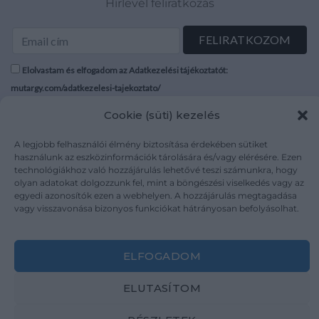
Hírlevél feliratkozás
Elolvastam és elfogadom az Adatkezelési tájékoztatót:
mutargy.com/adatkezelesi-tajekoztato/
Cookie (süti) kezelés
Rólunk
Áraink
Médiaajánlat
ÁSZF
A legjobb felhasználói élmény biztosítása érdekében sütiket
használunk az eszközinformációk tárolására és/vagy elérésére. Ezen
Karrier
Adatvédelem
technológiákhoz való hozzájárulás lehetővé teszi számunkra, hogy
Kapcsolat
Impresszum
olyan adatokat dolgozzunk fel, mint a böngészési viselkedés vagy az
egyedi azonosítók ezen a webhelyen. A hozzájárulás megtagadása
vagy visszavonása bizonyos funkciókat hátrányosan befolyásolhat.
Kövesse a műtárgy.com-ot
ELFOGADOM
ELUTASÍTOM
Weboldal és Webshop készítés:
Ferenczi Sándor