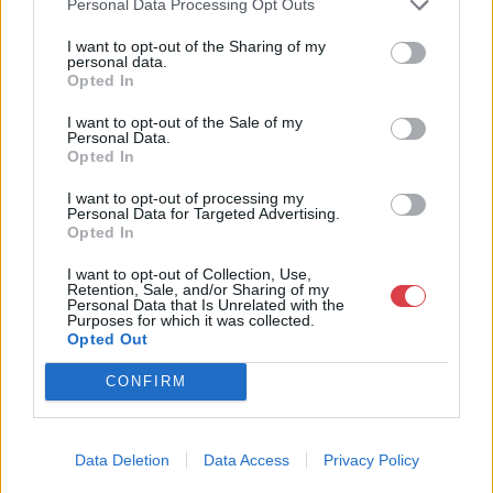
Personal Data Processing Opt Outs
a tárgyfelvétel folyamatos.
I want to opt-out of the Sharing of my
personal data.
GALÉRIA TOVÁBBI MŰTÁRGYAI
Opted In
I want to opt-out of the Sale of my
Personal Data.
Opted In
I want to opt-out of processing my
Personal Data for Targeted Advertising.
Opted In
KAPCSOLÓDÓ MŰTÁRGYAK
I want to opt-out of Collection, Use,
Retention, Sale, and/or Sharing of my
Personal Data that Is Unrelated with the
Purposes for which it was collected.
Opted Out
CONFIRM
Data Deletion
Data Access
Privacy Policy