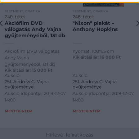
FESTMÉNY, GRAFIKA
FESTMÉNY, GRAFIKA
240. tétel:
248. tétel:
Akciófilm DVD
"Nixon" plakát –
válogatás Andy Vajna
Anthony Hopkins
gyűjteményéből, 131 db
Akciófilm DVD válogatás
nyomat, 100*65 cm
Kikiáltási ár:
16 000
Ft
Andy Vajna
gyűjteményéből, 131 db
Kikiáltási ár:
15 000
Ft
Aukció:
Aukció:
251. Andrew G. Vajna
251. Andrew G. Vajna
gyűjteménye
gyűjteménye
Aukció időpontja: 2019-12-07
Aukció időpontja: 2019-12-07
14:00
14:00
MEGTEKINTEM
MEGTEKINTEM
Hírlevél feliratkozás