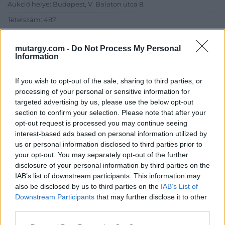
Aukció helye: Budapest, V. Balaton utca 8.
Tételszám: 487
mutargy.com -
Do Not Process My Personal
Eladó adatai
Information
Eladó:
Nagyházi Galéria és
Aukciósház
If you wish to opt-out of the sale, sharing to third parties, or
processing of your personal or sensitive information for
Cím: Müller Márta
targeted advertising by us, please use the below opt-out
Nagyházi Galéria és Aukciósház
section to confirm your selection. Please note that after your
Kft.
opt-out request is processed you may continue seeing
1055 Budapest, Balaton utca 8.
interest-based ads based on personal information utilized by
Telefon: +361 475 6000 +361
us or personal information disclosed to third parties prior to
4756005
your opt-out. You may separately opt-out of the further
disclosure of your personal information by third parties on the
Weboldal:
IAB’s list of downstream participants. This information may
http://www.nagyhazi.hu
also be disclosed by us to third parties on the
IAB’s List of
Bemutatkozás: Magas színvonalú festmények és műtárgyak,
Downstream Participants
that may further disclose it to other
bútorok, szőnyegek, üveg, porcelán és ezüst tárgyak, ékszerek,
third parties.
néprajzi tárgyak értékesítése és aukcionálása. Hagyatékok és
gyűjtemények árverezése. Ingyenes értékbecslés. Árveréseinkre