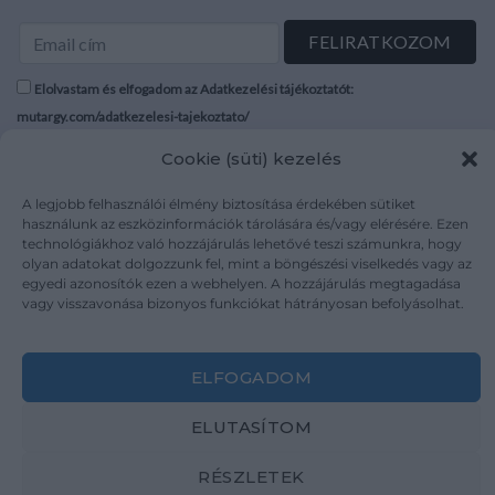
Elolvastam és elfogadom az Adatkezelési tájékoztatót:
mutargy.com/adatkezelesi-tajekoztato/
Cookie (süti) kezelés
Rólunk
Áraink
Médiaajánlat
ÁSZF
A legjobb felhasználói élmény biztosítása érdekében sütiket
használunk az eszközinformációk tárolására és/vagy elérésére. Ezen
Karrier
Adatvédelem
technológiákhoz való hozzájárulás lehetővé teszi számunkra, hogy
Kapcsolat
Impresszum
olyan adatokat dolgozzunk fel, mint a böngészési viselkedés vagy az
egyedi azonosítók ezen a webhelyen. A hozzájárulás megtagadása
vagy visszavonása bizonyos funkciókat hátrányosan befolyásolhat.
Kövesse a műtárgy.com-ot
ELFOGADOM
ELUTASÍTOM
Weboldal és Webshop készítés:
Ferenczi Sándor
RÉSZLETEK
Copyright 2026 ©
Mutargy.com