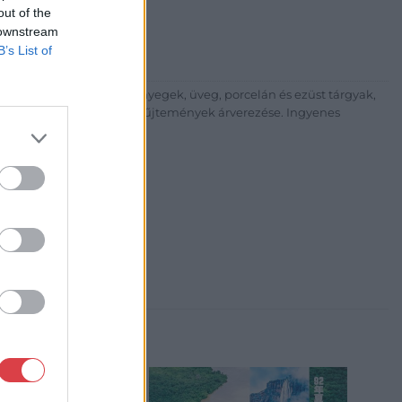
 Balaton utca 8.
out of the
 downstream
475 6000 +361 4756005
B’s List of
p://www.nagyhazi.hu
űtárgyak, bútorok, szőnyegek, üveg, porcelán és ezüst tárgyak,
ionálása. Hagyatékok és gyűjtemények árverezése. Ingyenes
atos.