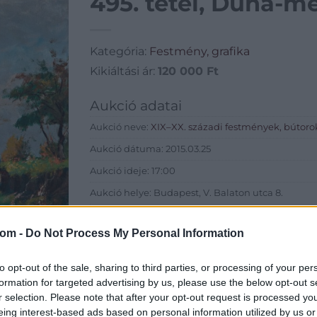
495. tétel, Duna-me
Kategória:
Festmény, grafika
Kikiáltási ár:
120 000
Ft
Aukció adatai
Aukció neve:
XIX–XX. századi festmények, bútoro
Aukció dátuma: 2015.03.25
Aukció ideje: 17:00
Aukció helye: Budapest, V. Balaton utca 8.
Tételszám: 495
com -
Do Not Process My Personal Information
Eladó adatai
to opt-out of the sale, sharing to third parties, or processing of your per
Eladó:
Nagyház
formation for targeted advertising by us, please use the below opt-out s
r selection. Please note that after your opt-out request is processed y
Cím: Müller M
eing interest-based ads based on personal information utilized by us or
Nagyházi Galér