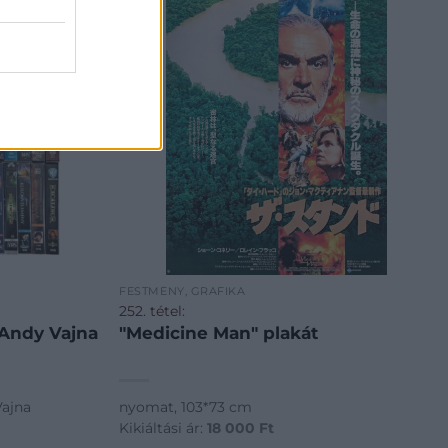
FESTMÉNY, GRAFIKA
252. tétel:
 Andy Vajna
"Medicine Man" plakát
Vajna
nyomat, 103*73 cm
Kikiáltási ár:
18 000
Ft