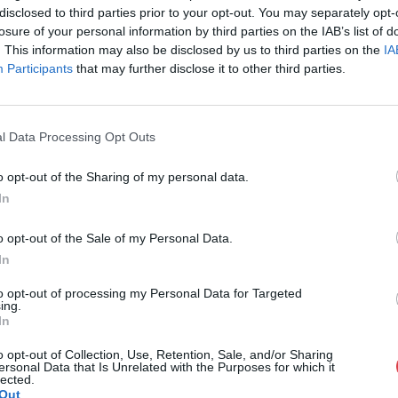
1055 Budapest,
disclosed to third parties prior to your opt-out. You may separately opt-
losure of your personal information by third parties on the IAB’s list of
Telefon: +361 
. This information may also be disclosed by us to third parties on the
IA
Weboldal:
htt
Participants
that may further disclose it to other third parties.
Bemutatkozás: Magas színvonalú festmények és m
ékszerek, néprajzi tárgyak értékesítése és aukc
értékbecslés. Árveréseinkre a tárgyfelvétel folyam
l Data Processing Opt Outs
GALÉRIA TOVÁBBI MŰTÁRGYAI
o opt-out of the Sharing of my personal data.
In
o opt-out of the Sale of my Personal Data.
In
to opt-out of processing my Personal Data for Targeted
ing.
In
o opt-out of Collection, Use, Retention, Sale, and/or Sharing
ersonal Data that Is Unrelated with the Purposes for which it
lected.
Out