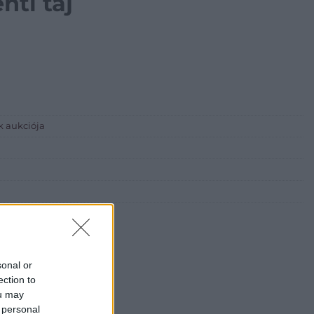
nti táj
k aukciója
sonal or
i Galéria és Aukciósház
ection to
ou may
árta
 personal
ia és Aukciósház Kft.