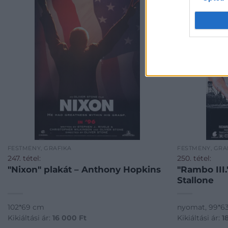
FESTMÉNY, GRAFIKA
FESTMÉNY, GRA
247. tétel:
250. tétel:
"Nixon" plakát – Anthony Hopkins
"Rambo III.
Stallone
102*69 cm
nyomat, 99*6
Kikiáltási ár:
16 000
Ft
Kikiáltási ár:
1