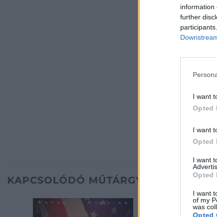
information 
further disc
participants
Downstream 
Persona
I want t
Opted 
I want t
Opted 
I want 
Advertis
Opted 
KAPCSOLÓDÓ MŰTÁRGYAK
I want t
of my P
was col
Opted 