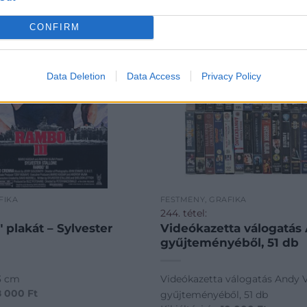
CONFIRM
Data Deletion
Data Access
Privacy Policy
FIKA
FESTMÉNY, GRAFIKA
244. tétel:
" plakát – Sylvester
Videókazetta válogatás
gyűjteményéből, 51 db
3 cm
Videókazetta válogatás Andy 
8 000
Ft
gyűjteményéből, 51 db