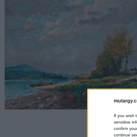
mutargy.
If you wish 
sensitive in
confirm you
continue se