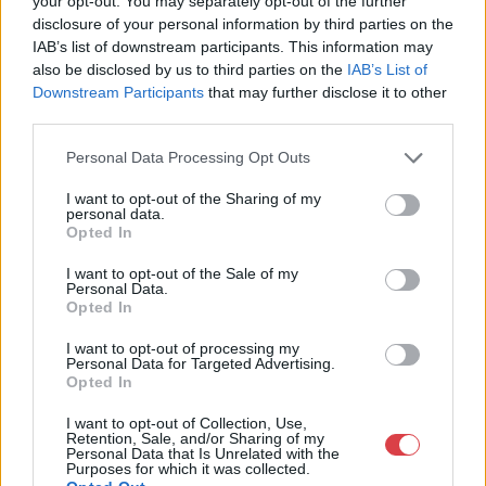
your opt-out. You may separately opt-out of the further
Nagyházi Galéria és Aukciósház
disclosure of your personal information by third parties on the
Kft.
IAB’s list of downstream participants. This information may
1055 Budapest, Balaton utca 8.
also be disclosed by us to third parties on the
IAB’s List of
Downstream Participants
that may further disclose it to other
Telefon: +361 475 6000 +361
third parties.
4756005
Weboldal:
Personal Data Processing Opt Outs
http://www.nagyhazi.hu
I want to opt-out of the Sharing of my
Bemutatkozás: Magas színvonalú festmények és műtárgyak,
personal data.
bútorok, szőnyegek, üveg, porcelán és ezüst tárgyak, ékszerek,
Opted In
néprajzi tárgyak értékesítése és aukcionálása. Hagyatékok és
gyűjtemények árverezése. Ingyenes értékbecslés. Árveréseinkre
I want to opt-out of the Sale of my
Personal Data.
a tárgyfelvétel folyamatos.
Opted In
GALÉRIA TOVÁBBI MŰTÁRGYAI
I want to opt-out of processing my
Personal Data for Targeted Advertising.
Opted In
I want to opt-out of Collection, Use,
Retention, Sale, and/or Sharing of my
Personal Data that Is Unrelated with the
Purposes for which it was collected.