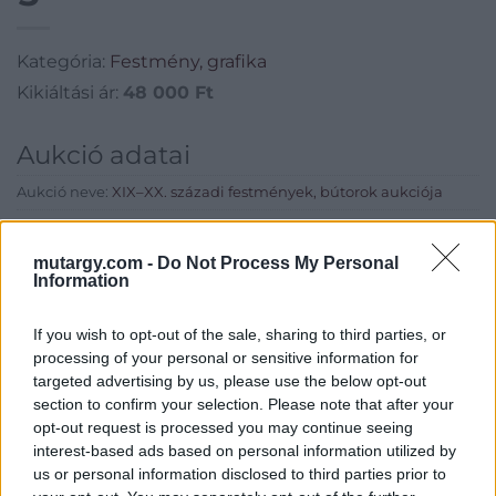
Kategória:
Festmény, grafika
Kikiáltási ár:
48 000
Ft
Aukció adatai
Aukció neve:
XIX–XX. századi festmények, bútorok aukciója
Aukció dátuma: 2015.03.25
Aukció ideje: 17:00
mutargy.com -
Do Not Process My Personal
Information
Aukció helye: Budapest, V. Balaton utca 8.
Tételszám: 509
If you wish to opt-out of the sale, sharing to third parties, or
processing of your personal or sensitive information for
targeted advertising by us, please use the below opt-out
Eladó adatai
section to confirm your selection. Please note that after your
opt-out request is processed you may continue seeing
Eladó:
Nagyházi Galéria és
interest-based ads based on personal information utilized by
Aukciósház
us or personal information disclosed to third parties prior to
Cím: Müller Márta