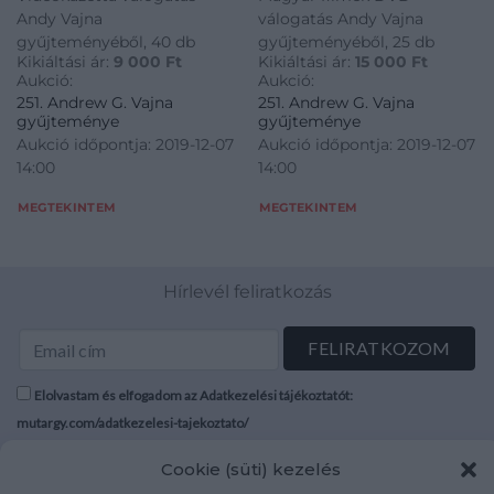
Andy Vajna
válogatás Andy Vajna
gyűjteményéből, 40 db
gyűjteményéből, 25 db
Kikiáltási ár:
9 000
Ft
Kikiáltási ár:
15 000
Ft
Aukció:
Aukció:
251. Andrew G. Vajna
251. Andrew G. Vajna
gyűjteménye
gyűjteménye
Aukció időpontja: 2019-12-07
Aukció időpontja: 2019-12-07
14:00
14:00
MEGTEKINTEM
MEGTEKINTEM
Hírlevél feliratkozás
Elolvastam és elfogadom az Adatkezelési tájékoztatót:
mutargy.com/adatkezelesi-tajekoztato/
Cookie (süti) kezelés
Rólunk
Áraink