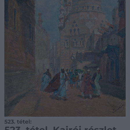
523. tétel:
523. tétel, Kairói részlet