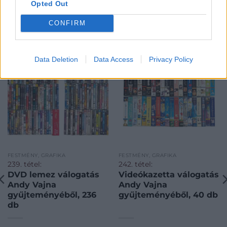
Opted Out
CONFIRM
KAPCSOLÓDÓ MŰTÁRGYAK
Data Deletion
Data Access
Privacy Policy
FESTMÉNY, GRAFIKA
FESTMÉNY, GRAFIKA
239. tétel:
242. tétel:
DVD lemez válogatás
Videókazetta válogatás
Andy Vajna
Andy Vajna
gyűjteményéből, 236
gyűjteményéből, 40 db
db