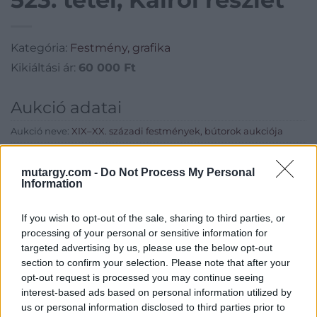
Kategória:
Festmény, grafika
Kikiáltási ár:
60 000
Ft
Aukció adatai
Aukció neve:
XIX–XX. századi festmények, bútorok aukciója
Aukció dátuma: 2015.03.25
mutargy.com -
Do Not Process My Personal
Aukció ideje: 17:00
Information
Aukció helye: Budapest, V. Balaton utca 8.
If you wish to opt-out of the sale, sharing to third parties, or
Tételszám: 523
processing of your personal or sensitive information for
targeted advertising by us, please use the below opt-out
Eladó adatai
section to confirm your selection. Please note that after your
opt-out request is processed you may continue seeing
Eladó:
Nagyházi Galéria és
interest-based ads based on personal information utilized by
Aukciósház
us or personal information disclosed to third parties prior to