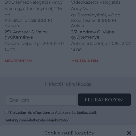
DVD lemez válogatás Andy
Videókazetta válogatás
Vajna gyűjteményéből, 236
Andy Vajna
db
gyűjteményéből, 40 db
Kikiáltási ár:
25 000
Ft
Kikiáltási ár:
9 000
Ft
Aukció:
Aukció:
251. Andrew G. Vajna
251. Andrew G. Vajna
gyűjteménye
gyűjteménye
Aukció időpontja: 2019-12-07
Aukció időpontja: 2019-12-07
14:00
14:00
MEGTEKINTEM
MEGTEKINTEM
Hírlevél feliratkozás
Elolvastam és elfogadom az Adatkezelési tájékoztatót:
mutargy.com/adatkezelesi-tajekoztato/
Cookie (süti) kezelés
Rólunk
Áraink