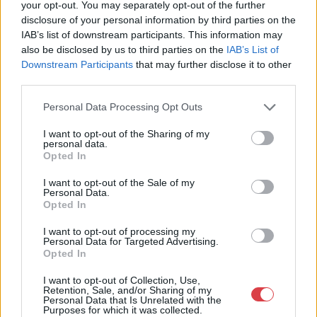
your opt-out. You may separately opt-out of the further
Cím: Müller Márta
disclosure of your personal information by third parties on the
Nagyházi Galéria és Aukciósház
IAB’s list of downstream participants. This information may
Kft.
1055 Budapest, Balaton utca 8.
also be disclosed by us to third parties on the
IAB’s List of
Downstream Participants
that may further disclose it to other
Telefon: +361 475 6000 +361
third parties.
4756005
Personal Data Processing Opt Outs
Weboldal:
http://www.nagyhazi.hu
I want to opt-out of the Sharing of my
Bemutatkozás: Magas színvonalú festmények és műtárgyak,
personal data.
Opted In
bútorok, szőnyegek, üveg, porcelán és ezüst tárgyak, ékszerek,
néprajzi tárgyak értékesítése és aukcionálása. Hagyatékok és
I want to opt-out of the Sale of my
gyűjtemények árverezése. Ingyenes értékbecslés. Árveréseinkre
Personal Data.
a tárgyfelvétel folyamatos.
Opted In
I want to opt-out of processing my
GALÉRIA TOVÁBBI MŰTÁRGYAI
Personal Data for Targeted Advertising.
Opted In
I want to opt-out of Collection, Use,
Retention, Sale, and/or Sharing of my
Personal Data that Is Unrelated with the
Purposes for which it was collected.