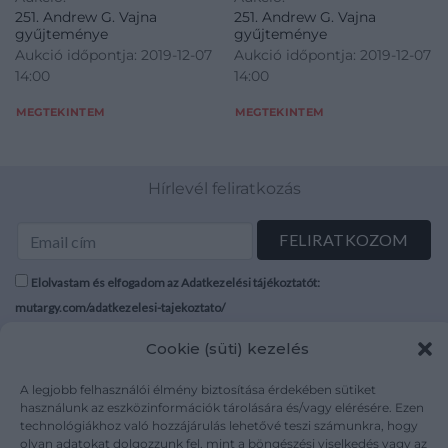
251. Andrew G. Vajna
251. Andrew G. Vajna
gyűjteménye
gyűjteménye
Aukció időpontja: 2019-12-07
Aukció időpontja: 2019-12-07
14:00
14:00
MEGTEKINTEM
MEGTEKINTEM
Hírlevél feliratkozás
Elolvastam és elfogadom az Adatkezelési tájékoztatót:
mutargy.com/adatkezelesi-tajekoztato/
Cookie (süti) kezelés
Rólunk
Áraink
Médiaajánlat
ÁSZF
A legjobb felhasználói élmény biztosítása érdekében sütiket
Karrier
Adatvédelem
használunk az eszközinformációk tárolására és/vagy elérésére. Ezen
technológiákhoz való hozzájárulás lehetővé teszi számunkra, hogy
Kapcsolat
Impresszum
olyan adatokat dolgozzunk fel, mint a böngészési viselkedés vagy az