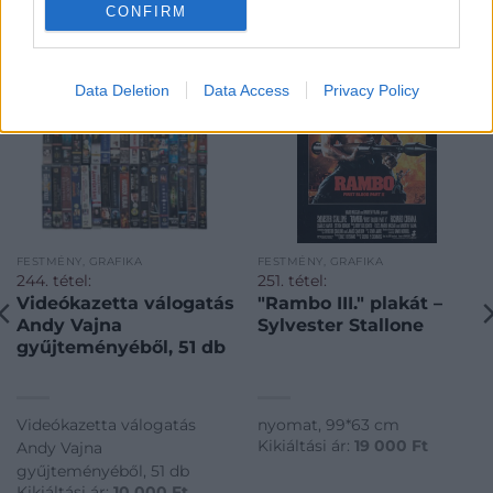
CONFIRM
Data Deletion
Data Access
Privacy Policy
FESTMÉNY, GRAFIKA
FESTMÉNY, GRAFIKA
244. tétel:
251. tétel:
Videókazetta válogatás
"Rambo III." plakát –
Andy Vajna
Sylvester Stallone
gyűjteményéből, 51 db
Videókazetta válogatás
nyomat, 99*63 cm
Kikiáltási ár:
19 000
Ft
Andy Vajna
gyűjteményéből, 51 db
Kikiáltási ár:
10 000
Ft