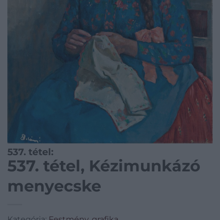
537. tétel:
537. tétel, Kézimunkázó
menyecske
Kategória:
Festmény, grafika