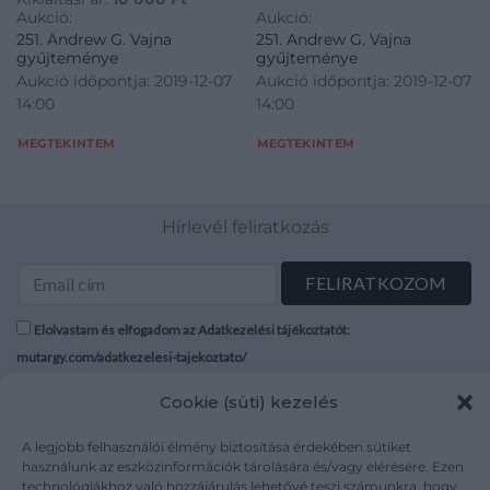
Aukció:
Aukció:
251. Andrew G. Vajna
251. Andrew G. Vajna
gyűjteménye
gyűjteménye
Aukció időpontja: 2019-12-07
Aukció időpontja: 2019-12-07
14:00
14:00
MEGTEKINTEM
MEGTEKINTEM
Hírlevél feliratkozás
Elolvastam és elfogadom az Adatkezelési tájékoztatót:
mutargy.com/adatkezelesi-tajekoztato/
Cookie (süti) kezelés
Rólunk
Áraink
Médiaajánlat
ÁSZF
A legjobb felhasználói élmény biztosítása érdekében sütiket
Karrier
Adatvédelem
használunk az eszközinformációk tárolására és/vagy elérésére. Ezen
technológiákhoz való hozzájárulás lehetővé teszi számunkra, hogy