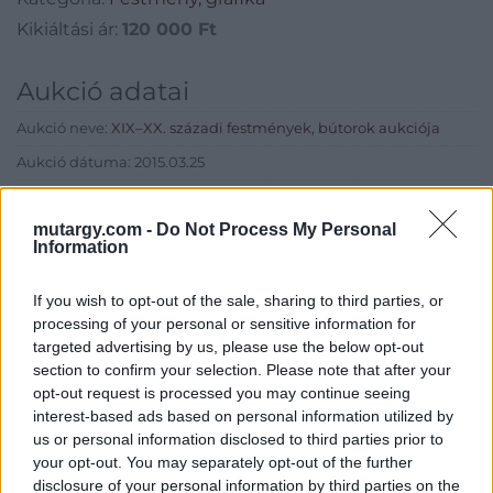
Kikiáltási ár:
120 000
Ft
Aukció adatai
Aukció neve:
XIX–XX. századi festmények, bútorok aukciója
Aukció dátuma: 2015.03.25
Aukció ideje: 17:00
mutargy.com -
Do Not Process My Personal
Aukció helye: Budapest, V. Balaton utca 8.
Information
Tételszám: 537
If you wish to opt-out of the sale, sharing to third parties, or
processing of your personal or sensitive information for
Eladó adatai
targeted advertising by us, please use the below opt-out
section to confirm your selection. Please note that after your
Eladó:
Nagyházi Galéria és
opt-out request is processed you may continue seeing
Aukciósház
interest-based ads based on personal information utilized by
Cím: Müller Márta
us or personal information disclosed to third parties prior to
Nagyházi Galéria és Aukciósház
your opt-out. You may separately opt-out of the further
Kft.
disclosure of your personal information by third parties on the