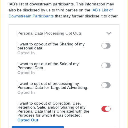
1055 Budapest, Balaton utca 8.
IAB’s list of downstream participants. This information may
Telefon: +361 475 6000 +361
also be disclosed by us to third parties on the
IAB’s List of
4756005
Downstream Participants
that may further disclose it to other
third parties.
Weboldal:
http://www.nagyhazi.hu
Personal Data Processing Opt Outs
Bemutatkozás: Magas színvonalú festmények és műtárgyak,
I want to opt-out of the Sharing of my
bútorok, szőnyegek, üveg, porcelán és ezüst tárgyak, ékszerek,
personal data.
néprajzi tárgyak értékesítése és aukcionálása. Hagyatékok és
Opted In
gyűjtemények árverezése. Ingyenes értékbecslés. Árveréseinkre
a tárgyfelvétel folyamatos.
I want to opt-out of the Sale of my
Personal Data.
Opted In
GALÉRIA TOVÁBBI MŰTÁRGYAI
I want to opt-out of processing my
Personal Data for Targeted Advertising.
Opted In
I want to opt-out of Collection, Use,
Retention, Sale, and/or Sharing of my
Personal Data that Is Unrelated with the
Purposes for which it was collected.
Opted Out
KAPCSOLÓDÓ MŰTÁRGYAK