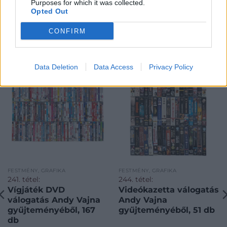
Purposes for which it was collected.
Opted Out
CONFIRM
KAPCSOLÓDÓ MŰTÁRGYAK
Data Deletion
Data Access
Privacy Policy
FESTMÉNY, GRAFIKA
FESTMÉNY, GRAFIKA
241. tétel:
244. tétel:
Vígjáték DVD
Videókazetta válogatás
válogatás Andy Vajna
Andy Vajna
gyűjteményéből, 167
gyűjteményéből, 51 db
db