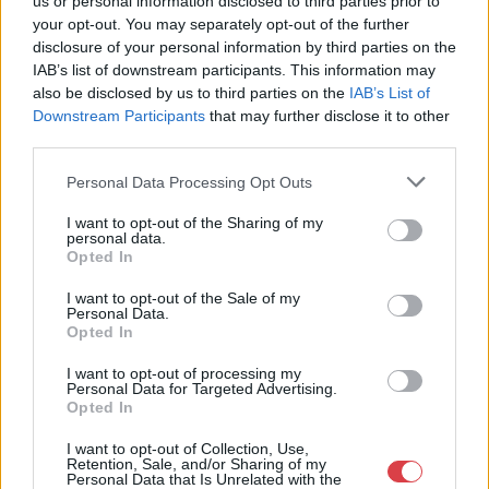
us or personal information disclosed to third parties prior to
Aukciósház
your opt-out. You may separately opt-out of the further
Cím: Müller Márta
disclosure of your personal information by third parties on the
Nagyházi Galéria és Aukciósház
IAB’s list of downstream participants. This information may
Kft.
also be disclosed by us to third parties on the
IAB’s List of
1055 Budapest, Balaton utca 8.
Downstream Participants
that may further disclose it to other
third parties.
Telefon: +361 475 6000 +361
4756005
Personal Data Processing Opt Outs
Weboldal:
http://www.nagyhazi.hu
I want to opt-out of the Sharing of my
personal data.
Bemutatkozás: Magas színvonalú festmények és műtárgyak,
Opted In
bútorok, szőnyegek, üveg, porcelán és ezüst tárgyak, ékszerek,
néprajzi tárgyak értékesítése és aukcionálása. Hagyatékok és
I want to opt-out of the Sale of my
Personal Data.
gyűjtemények árverezése. Ingyenes értékbecslés. Árveréseinkre
Opted In
a tárgyfelvétel folyamatos.
I want to opt-out of processing my
Personal Data for Targeted Advertising.
GALÉRIA TOVÁBBI MŰTÁRGYAI
Opted In
I want to opt-out of Collection, Use,
Retention, Sale, and/or Sharing of my
Personal Data that Is Unrelated with the