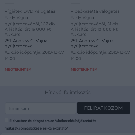
Vígjáték DVD válogatás
Videókazetta válogatás
Andy Vajna
Andy Vajna
gyűjteményéből, 167 db
gyűjteményéből, 51 db
Kikiáltási ár:
15 000
Ft
Kikiáltási ár:
10 000
Ft
Aukció:
Aukció:
251. Andrew G. Vajna
251. Andrew G. Vajna
gyűjteménye
gyűjteménye
Aukció időpontja: 2019-12-07
Aukció időpontja: 2019-12-07
14:00
14:00
MEGTEKINTEM
MEGTEKINTEM
Hírlevél feliratkozás
Elolvastam és elfogadom az Adatkezelési tájékoztatót:
mutargy.com/adatkezelesi-tajekoztato/