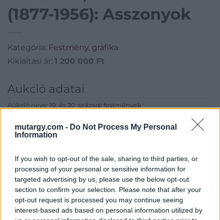
(1877-1956): Asszonyok
Kategória:
Festmény, grafika
Kikiáltási ár:
1 200 000
Ft
Aukció adatai
Aukció neve:
19. és 20. századi festmények
Aukció dátuma: 2015.12.16
mutargy.com -
Do Not Process My Personal
Information
Aukció ideje: 17:00
Aukció helye: Budapest, V. Balaton utca 8.
If you wish to opt-out of the sale, sharing to third parties, or
Tételszám: 650
processing of your personal or sensitive information for
targeted advertising by us, please use the below opt-out
section to confirm your selection. Please note that after your
Eladó adatai
opt-out request is processed you may continue seeing
interest-based ads based on personal information utilized by
Eladó:
Nagyházi Galéria és