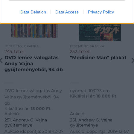
Data Deletion
Data Access
Privacy Policy
FESTMÉNY, GRAFIKA
FESTMÉNY, GRAFIKA
245. tétel:
252. tétel:
DVD lemez válogatás
"Medicine Man" plakát
Andy Vajna
gyűjteményéből, 94 db
DVD lemez válogatás Andy
nyomat, 103*73 cm
Kikiáltási ár:
18 000
Ft
Vajna gyűjteményéből, 94
db
Kikiáltási ár:
15 000
Ft
Aukció:
Aukció:
251. Andrew G. Vajna
251. Andrew G. Vajna
gyűjteménye
gyűjteménye
Aukció időpontja: 2019-12-07
Aukció időpontja: 2019-12-07