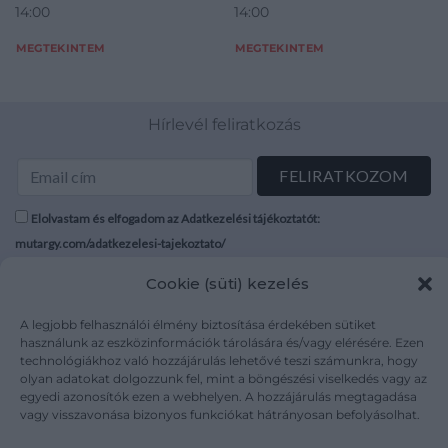
14:00
14:00
MEGTEKINTEM
MEGTEKINTEM
Hírlevél feliratkozás
Elolvastam és elfogadom az Adatkezelési tájékoztatót:
mutargy.com/adatkezelesi-tajekoztato/
Cookie (süti) kezelés
Rólunk
Áraink
Médiaajánlat
ÁSZF
A legjobb felhasználói élmény biztosítása érdekében sütiket
Karrier
használunk az eszközinformációk tárolására és/vagy elérésére. Ezen
Adatvédelem
technológiákhoz való hozzájárulás lehetővé teszi számunkra, hogy
Kapcsolat
Impresszum
olyan adatokat dolgozzunk fel, mint a böngészési viselkedés vagy az
egyedi azonosítók ezen a webhelyen. A hozzájárulás megtagadása
vagy visszavonása bizonyos funkciókat hátrányosan befolyásolhat.
Kövesse a műtárgy.com-ot