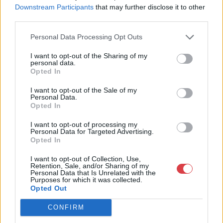
Downstream Participants
that may further disclose it to other
http://www.nagyhazi.hu
third parties.
Bemutatkozás: Magas színvonalú festmények és műtárgyak,
bútorok, szőnyegek, üveg, porcelán és ezüst tárgyak, ékszerek,
Personal Data Processing Opt Outs
néprajzi tárgyak értékesítése és aukcionálása. Hagyatékok és
gyűjtemények árverezése. Ingyenes értékbecslés. Árveréseinkre
I want to opt-out of the Sharing of my
personal data.
a tárgyfelvétel folyamatos.
Opted In
GALÉRIA TOVÁBBI MŰTÁRGYAI
I want to opt-out of the Sale of my
Personal Data.
Opted In
I want to opt-out of processing my
Personal Data for Targeted Advertising.
Opted In
I want to opt-out of Collection, Use,
Retention, Sale, and/or Sharing of my
Personal Data that Is Unrelated with the
KAPCSOLÓDÓ MŰTÁRGYAK
Purposes for which it was collected.
Opted Out
CONFIRM