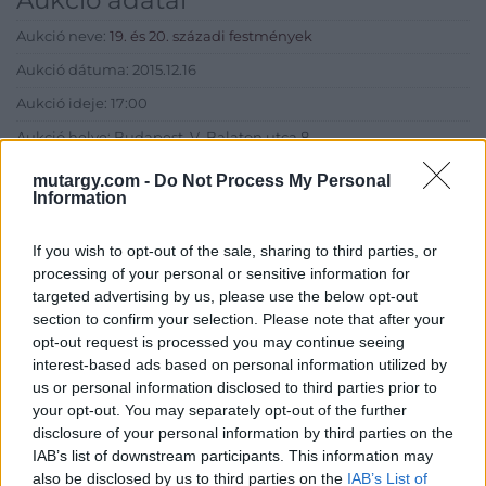
Aukció neve:
19. és 20. századi festmények
Aukció dátuma: 2015.12.16
Aukció ideje: 17:00
Aukció helye: Budapest, V. Balaton utca 8.
Tételszám: 655
mutargy.com -
Do Not Process My Personal
Information
Eladó adatai
If you wish to opt-out of the sale, sharing to third parties, or
processing of your personal or sensitive information for
Eladó:
Nagyházi Galéria és
targeted advertising by us, please use the below opt-out
Aukciósház
section to confirm your selection. Please note that after your
Cím: Müller Márta
opt-out request is processed you may continue seeing
Nagyházi Galéria és Aukciósház
interest-based ads based on personal information utilized by
Kft.
us or personal information disclosed to third parties prior to
1055 Budapest, Balaton utca 8.
your opt-out. You may separately opt-out of the further
Telefon: +361 475 6000 +361
disclosure of your personal information by third parties on the
4756005
IAB’s list of downstream participants. This information may
also be disclosed by us to third parties on the
IAB’s List of
Weboldal: