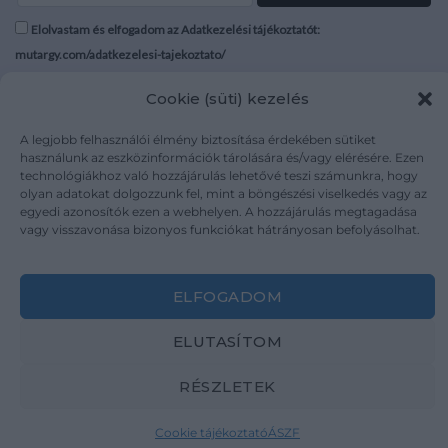
Elolvastam és elfogadom az Adatkezelési tájékoztatót:
mutargy.com/adatkezelesi-tajekoztato/
Cookie (süti) kezelés
Rólunk
Áraink
Médiaajánlat
ÁSZF
A legjobb felhasználói élmény biztosítása érdekében sütiket
Karrier
Adatvédelem
használunk az eszközinformációk tárolására és/vagy elérésére. Ezen
technológiákhoz való hozzájárulás lehetővé teszi számunkra, hogy
Kapcsolat
Impresszum
olyan adatokat dolgozzunk fel, mint a böngészési viselkedés vagy az
egyedi azonosítók ezen a webhelyen. A hozzájárulás megtagadása
vagy visszavonása bizonyos funkciókat hátrányosan befolyásolhat.
Kövesse a műtárgy.com-ot
ELFOGADOM
ELUTASÍTOM
Weboldal és Webshop készítés:
Ferenczi Sándor
RÉSZLETEK
Copyright 2026 ©
Mutargy.com
Cookie tájékoztató
ÁSZF