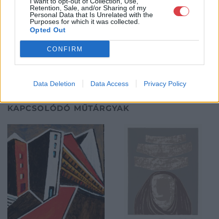
I want to opt-out of Collection, Use,
Retention, Sale, and/or Sharing of my
Personal Data that Is Unrelated with the
GALÉRIA TOVÁBBI MŰTÁRGYAI
Purposes for which it was collected.
Opted Out
CONFIRM
Data Deletion
Data Access
Privacy Policy
KAPCSOLÓDÓ MŰTÁRGYAK