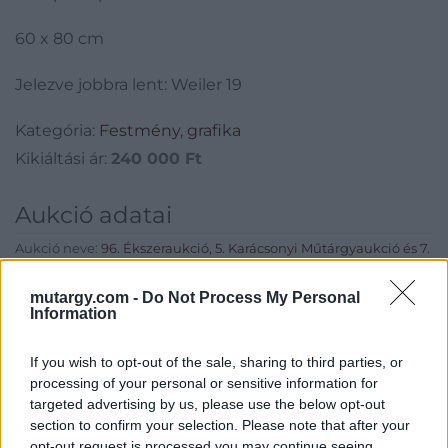
60 x 80 cm
Jelezve jobbra lent: Weiler 19
Kategória:
Festmény, grafika
Kikiáltási ár:
240 000
Ft
Aukció adatai
Aukció neve:
96. Ékszeraukció, 5. Karácsonyi Műtárgyaukció és 7.
Kortárs Aukció 2.nap
mutargy.com -
Do Not Process My Personal
Aukció dátuma: 2019.12.18
Information
Aukció ideje: 18:00
Aukció helye: MOM Kulturális Központ (1124 Budapest, Csörsz
If you wish to opt-out of the sale, sharing to third parties, or
utca 18.)
processing of your personal or sensitive information for
targeted advertising by us, please use the below opt-out
Tételszám: 507
section to confirm your selection. Please note that after your
opt-out request is processed you may continue seeing