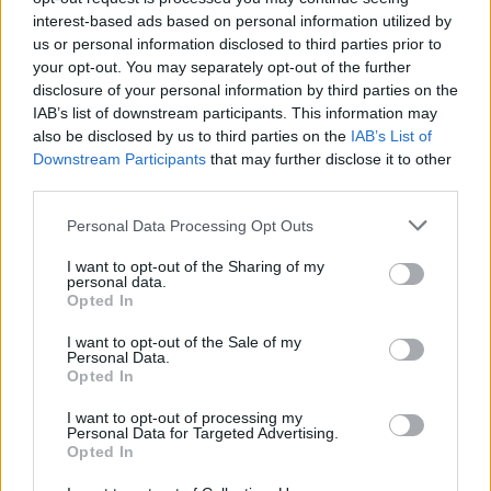
interest-based ads based on personal information utilized by
Eladó adatai
us or personal information disclosed to third parties prior to
your opt-out. You may separately opt-out of the further
Eladó:
BÁV ART Aukciósház és
Galéria
disclosure of your personal information by third parties on the
IAB’s list of downstream participants. This information may
Cím: BÁV ZRt.
also be disclosed by us to third parties on the
IAB’s List of
1027 Budapest, Csalogány u.
Downstream Participants
that may further disclose it to other
23-33.
third parties.
Telefon: (06 1) 331 0513
Personal Data Processing Opt Outs
Weboldal:
http://bav-art.hu
I want to opt-out of the Sharing of my
Bemutatkozás: Az ország legnagyobb múltú, 240 esztendeje
personal data.
jogfolytonosan működő magyar vállalkozásaként a BÁV ZRt.
Opted In
óriási tapasztalatával, szakmai tekintélyével és
megbízhatóságával hagyományosan a magyar
I want to opt-out of the Sale of my
műkereskedelem meghatározó szereplője. A 2007-ben
Personal Data.
Opted In
megújult BÁV Aukciósház mára a magyarországi
műkereskedelem egyik legfontosabb színterévé, kereskedelmi
I want to opt-out of processing my
és árverési központtá vált. . Hazánk legnagyobb
Personal Data for Targeted Advertising.
műkereskedelmi üzlethálózatával rendelkező BÁV ZRt.
Opted In
felkészült munkatársai a hét hat napján állnak a műtárgyat
eladni, vagy venni kívánók rendelkezésére.