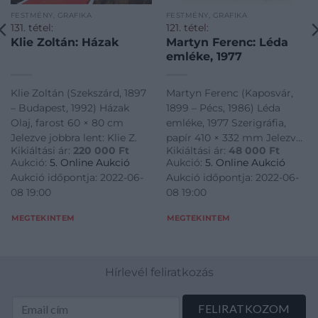
FESTMÉNY, GRAFIKA
FESTMÉNY, GRAFIKA
131. tétel:
121. tétel:
Klie Zoltán: Házak
Martyn Ferenc: Léda
emléke, 1977
Klie Zoltán (Szekszárd, 1897
Martyn Ferenc (Kaposvár,
– Budapest, 1992) Házak
1899 – Pécs, 1986) Léda
Olaj, farost 60 × 80 cm
emléke, 1977 Szerigráfia,
Jelezve jobbra lent: Klie Z.
papír 410 × 332 mm Jelezve
Kikiáltási ár:
220 000
Ft
Kikiáltási ár:
48 000
Ft
középen lent: CV/43 Jelezve
Aukció:
5. Online Aukció
Aukció:
5. Online Aukció
jobbra lent: Martyn 1977
Aukció időpontja: 2022-06-
Aukció időpontja: 2022-06-
08 19:00
08 19:00
MEGTEKINTEM
MEGTEKINTEM
Hírlevél feliratkozás