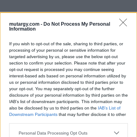
Eladó adatai
mutargy.com -
Do Not Process My Personal
Eladó:
Nagyházi Galéria és
Information
Aukciósház
Cím: Müller Márta
If you wish to opt-out of the sale, sharing to third parties, or
Nagyházi Galéria és Aukciósház
processing of your personal or sensitive information for
Kft.
targeted advertising by us, please use the below opt-out
1055 Budapest, Balaton utca 8.
section to confirm your selection. Please note that after your
Telefon: +361 475 6000 +361
opt-out request is processed you may continue seeing
4756005
interest-based ads based on personal information utilized by
us or personal information disclosed to third parties prior to
Weboldal:
your opt-out. You may separately opt-out of the further
http://www.nagyhazi.hu
disclosure of your personal information by third parties on the
Bemutatkozás: Magas színvonalú festmények és műtárgyak,
IAB’s list of downstream participants. This information may
bútorok, szőnyegek, üveg, porcelán és ezüst tárgyak, ékszerek,
also be disclosed by us to third parties on the
IAB’s List of
néprajzi tárgyak értékesítése és aukcionálása. Hagyatékok és
Downstream Participants
that may further disclose it to other
gyűjtemények árverezése. Ingyenes értékbecslés. Árveréseinkre
third parties.
a tárgyfelvétel folyamatos.
Personal Data Processing Opt Outs