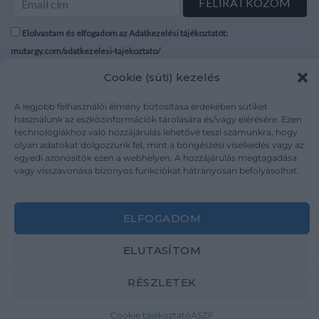
Elolvastam és elfogadom az Adatkezelési tájékoztatót:
mutargy.com/adatkezelesi-tajekoztato/
Cookie (süti) kezelés
Rólunk
Áraink
Médiaajánlat
ÁSZF
A legjobb felhasználói élmény biztosítása érdekében sütiket
használunk az eszközinformációk tárolására és/vagy elérésére. Ezen
Karrier
Adatvédelem
technológiákhoz való hozzájárulás lehetővé teszi számunkra, hogy
Kapcsolat
Impresszum
olyan adatokat dolgozzunk fel, mint a böngészési viselkedés vagy az
egyedi azonosítók ezen a webhelyen. A hozzájárulás megtagadása
vagy visszavonása bizonyos funkciókat hátrányosan befolyásolhat.
Kövesse a műtárgy.com-ot
ELFOGADOM
ELUTASÍTOM
Weboldal és Webshop készítés:
Ferenczi Sándor
RÉSZLETEK
Copyright 2026 ©
Mutargy.com
Cookie tájékoztató
ÁSZF