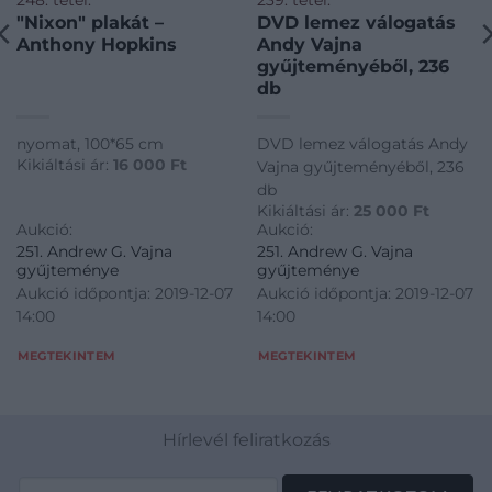
248. tétel:
239. tétel:
"Nixon" plakát –
DVD lemez válogatás
Anthony Hopkins
Andy Vajna
gyűjteményéből, 236
db
nyomat, 100*65 cm
DVD lemez válogatás Andy
Kikiáltási ár:
16 000
Ft
Vajna gyűjteményéből, 236
db
Kikiáltási ár:
25 000
Ft
Aukció:
Aukció:
251. Andrew G. Vajna
251. Andrew G. Vajna
gyűjteménye
gyűjteménye
Aukció időpontja: 2019-12-07
Aukció időpontja: 2019-12-07
14:00
14:00
MEGTEKINTEM
MEGTEKINTEM
Hírlevél feliratkozás