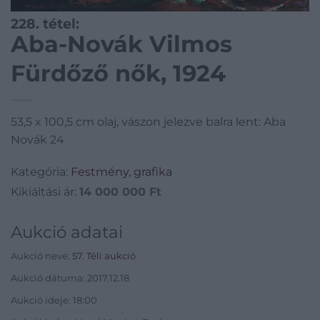
228. tétel:
Aba-Novák Vilmos
Fürdőző nők, 1924
53,5 x 100,5 cm olaj, vászon jelezve balra lent: Aba
Novák 24
Kategória:
Festmény, grafika
Kikiáltási ár:
14 000 000
Ft
Aukció adatai
Aukció neve:
57. Téli aukció
Aukció dátuma: 2017.12.18
Aukció ideje: 18:00