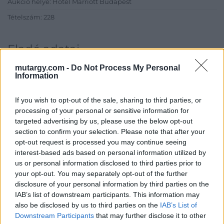
Aukció helye: Hotel Marriott Budapest
Tételszám: 228
Eladó adatai
Eladó:
Kieselbach Galéria
mutargy.com -
Do Not Process My Personal
Information
Cím: Kolozsváry Gyöngyvér
Kieselbach Galéria Ker. Kft
If you wish to opt-out of the sale, sharing to third parties, or
1055 Budapest, Szent István krt.
processing of your personal or sensitive information for
5.
targeted advertising by us, please use the below opt-out
Telefon: +36 1 269 3148 +36 1 269
section to confirm your selection. Please note that after your
2219
opt-out request is processed you may continue seeing
interest-based ads based on personal information utilized by
Weboldal:
http://www.kieselbach.hu
us or personal information disclosed to third parties prior to
your opt-out. You may separately opt-out of the further
Bemutatkozás: A Galéria profilja a 19. és 20. századi modern
disclosure of your personal information by third parties on the
magyar festészet és az ezt megelőző korok régi mesterei, de
IAB’s list of downstream participants. This information may
foglalkozik nemzetközi művészettel, fotográfiával és kortárs
also be disclosed by us to third parties on the
IAB’s List of
képzőművészettel is. Eddigi negyven aukcióján tízezernél több
Downstream Participants
that may further disclose it to other
tételt árverezett el, és sok ezer kép szerepelt a Galéria