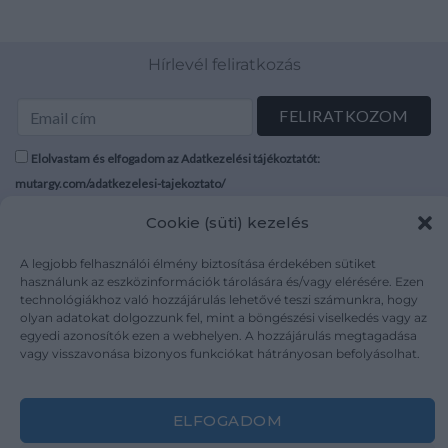
Hírlevél feliratkozás
Elolvastam és elfogadom az Adatkezelési tájékoztatót:
mutargy.com/adatkezelesi-tajekoztato/
Cookie (süti) kezelés
Rólunk
Áraink
Médiaajánlat
ÁSZF
A legjobb felhasználói élmény biztosítása érdekében sütiket
használunk az eszközinformációk tárolására és/vagy elérésére. Ezen
Karrier
Adatvédelem
technológiákhoz való hozzájárulás lehetővé teszi számunkra, hogy
Kapcsolat
Impresszum
olyan adatokat dolgozzunk fel, mint a böngészési viselkedés vagy az
egyedi azonosítók ezen a webhelyen. A hozzájárulás megtagadása
vagy visszavonása bizonyos funkciókat hátrányosan befolyásolhat.
Kövesse a műtárgy.com-ot
ELFOGADOM