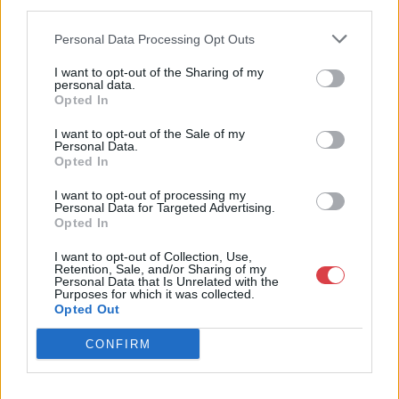
third parties.
kiállításain. Kieselbach Tamás művészettörténész, a Galéria
tulajdonosa több mint 30 éves szakmai tapasztalattal
Personal Data Processing Opt Outs
rendelkezik. Elkötelezetten dolgozik a magyar festészet hazai
és nemzetközi elismertetésén. Monumentális, a hazai festészet
I want to opt-out of the Sharing of my
történetét újraíró albumaival alapvetően változtatta meg a
personal data.
magyar vizuális művészetről addig kialakult képet.
Opted In
I want to opt-out of the Sale of my
GALÉRIA TOVÁBBI MŰTÁRGYAI
Personal Data.
Opted In
I want to opt-out of processing my
Personal Data for Targeted Advertising.
Opted In
I want to opt-out of Collection, Use,
Retention, Sale, and/or Sharing of my
Personal Data that Is Unrelated with the
Purposes for which it was collected.
KAPCSOLÓDÓ MŰTÁRGYAK
Opted Out
CONFIRM