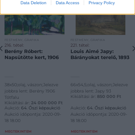
Data Deletion
Data Access
Privacy Policy
FESTMÉNY, GRAFIKA
FESTMÉNY, GRAFIKA
216. tétel:
221. tétel:
Berény Róbert:
Louis Aimé Japy:
Napsütötte kert, 1906
Bárányokat terelő, 1893
38x50;olaj, vászon;Jelezve
66x54,5;olaj, vászon;Jelezve
jobbra lent: Berény 1906
jobbra lent: Japy 93
Kikiáltási ár:
850 000
Ft
Tótfalu
Kikiáltási ár:
24 000 000
Ft
Aukció:
64. Őszi képaukció
Aukció:
64. Őszi képaukció
Aukció időpontja: 2020-09-
Aukció időpontja: 2020-09-
18 18:00
18 18:00
MEGTEKINTEM
MEGTEKINTEM