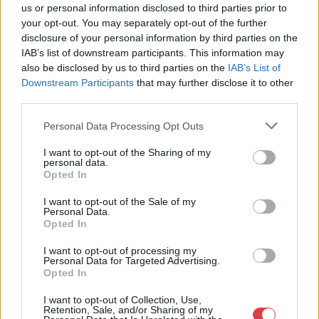
Eladó:
BÁV ART Aukciósház és
us or personal information disclosed to third parties prior to
Galéria
your opt-out. You may separately opt-out of the further
disclosure of your personal information by third parties on the
Cím: BÁV ZRt.
IAB’s list of downstream participants. This information may
1027 Budapest, Csalogány u.
also be disclosed by us to third parties on the
IAB’s List of
23-33.
Downstream Participants
that may further disclose it to other
Telefon: (06 1) 331 0513
third parties.
Weboldal:
http://bav-art.hu
Personal Data Processing Opt Outs
Bemutatkozás: Az ország legnagyobb múltú, 240 esztendeje
jogfolytonosan működő magyar vállalkozásaként a BÁV ZRt.
I want to opt-out of the Sharing of my
personal data.
óriási tapasztalatával, szakmai tekintélyével és
Opted In
megbízhatóságával hagyományosan a magyar
műkereskedelem meghatározó szereplője. A 2007-ben
I want to opt-out of the Sale of my
megújult BÁV Aukciósház mára a magyarországi
Personal Data.
műkereskedelem egyik legfontosabb színterévé, kereskedelmi
Opted In
és árverési központtá vált. . Hazánk legnagyobb
műkereskedelmi üzlethálózatával rendelkező BÁV ZRt.
I want to opt-out of processing my
Personal Data for Targeted Advertising.
felkészült munkatársai a hét hat napján állnak a műtárgyat
Opted In
eladni, vagy venni kívánók rendelkezésére.
I want to opt-out of Collection, Use,
GALÉRIA TOVÁBBI MŰTÁRGYAI
Retention, Sale, and/or Sharing of my