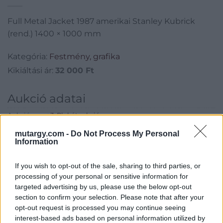
Full Metal Jacket 1987 amerikai Stanley Kubrick
(rend.) 1400 × 1000 mm
Kategória:
Festmény, grafika
Kikiáltási ár:
32 000
Ft
Aukció adatai
Aukció neve:
3. Plakátaukció
Aukció dátuma: 2016.10.13
mutargy.com -
Do Not Process My Personal
Information
Aukció ideje: 17:00
Aukció helye: BÁV Zrt. Apszisterem, 1052 Budapest, Bécsi u. 3.
If you wish to opt-out of the sale, sharing to third parties, or
processing of your personal or sensitive information for
Tételszám: 71
targeted advertising by us, please use the below opt-out
section to confirm your selection. Please note that after your
Eladó adatai
opt-out request is processed you may continue seeing
interest-based ads based on personal information utilized by