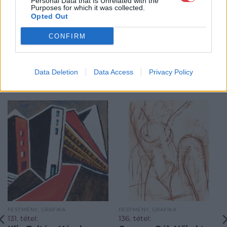
Personal Data that Is Unrelated with the
Purposes for which it was collected.
Opted Out
CONFIRM
Data Deletion
Data Access
Privacy Policy
KAPCSOLÓDÓ MŰTÁRGYAK
FESTMÉNY, GRAFIKA
FESTMÉNY, GRAFIKA
131. tétel:
136. tétel: