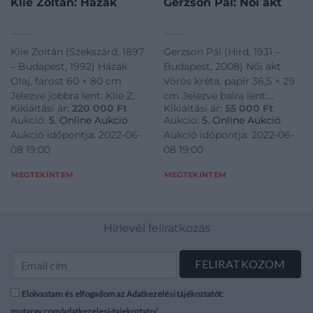
Klie Zoltán: Házak
Gerzson Pál: Női akt
Klie Zoltán (Szekszárd, 1897
Gerzson Pál (Hird, 1931 –
– Budapest, 1992) Házak
Budapest, 2008) Női akt
Olaj, farost 60 × 80 cm
Vörös kréta, papír 36,5 × 29
Jelezve jobbra lent: Klie Z.
cm Jelezve balra lent:
Kikiáltási ár:
220 000
Ft
Kikiáltási ár:
55 000
Ft
Gerzson
Aukció:
5. Online Aukció
Aukció:
5. Online Aukció
Aukció időpontja: 2022-06-
Aukció időpontja: 2022-06-
08 19:00
08 19:00
MEGTEKINTEM
MEGTEKINTEM
Hírlevél feliratkozás
Elolvastam és elfogadom az Adatkezelési tájékoztatót:
mutargy.com/adatkezelesi-tajekoztato/