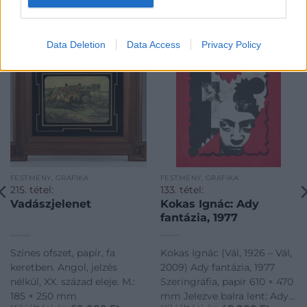
KAPCSOLÓDÓ MŰTÁRGYAK
Data Deletion
Data Access
Privacy Policy
FESTMÉNY, GRAFIKA
FESTMÉNY, GRAFIKA
215. tétel:
133. tétel:
Vadászjelenet
Kokas Ignác: Ady
fantázia, 1977
Színes ofszet, papír, fa
Kokas Ignác (Vál, 1926 – Vál,
keretben. Angol, jelzés
2009) Ady fantázia, 1977
nélkül, XX. század eleje. M.:
Szeringráfia, papír 610 × 470
185 × 250 mm
mm Jelezve balra lent: Ady