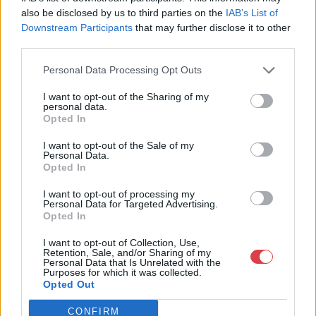
Weboldal:
http://bav-art.hu
also be disclosed by us to third parties on the
IAB’s List of
Bemutatkozás: Az ország legnagyobb múltú, 240 esztendeje
Downstream Participants
that may further disclose it to other
jogfolytonosan működő magyar vállalkozásaként a BÁV ZRt.
third parties.
óriási tapasztalatával, szakmai tekintélyével és
megbízhatóságával hagyományosan a magyar
Personal Data Processing Opt Outs
műkereskedelem meghatározó szereplője. A 2007-ben
megújult BÁV Aukciósház mára a magyarországi
I want to opt-out of the Sharing of my
personal data.
műkereskedelem egyik legfontosabb színterévé, kereskedelmi
Opted In
és árverési központtá vált. . Hazánk legnagyobb
műkereskedelmi üzlethálózatával rendelkező BÁV ZRt.
I want to opt-out of the Sale of my
felkészült munkatársai a hét hat napján állnak a műtárgyat
Personal Data.
eladni, vagy venni kívánók rendelkezésére.
Opted In
I want to opt-out of processing my
GALÉRIA TOVÁBBI MŰTÁRGYAI
Personal Data for Targeted Advertising.
Opted In
I want to opt-out of Collection, Use,
Retention, Sale, and/or Sharing of my
Personal Data that Is Unrelated with the
Purposes for which it was collected.
Opted Out
CONFIRM