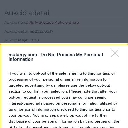
Aukció adatai
Aukció neve:
79. Művészeti Aukció 2.nap
Aukció dátuma: 2022.05.17
Aukció ideje: 18:00
Aukció helye: MOMkult Kulturális Központ
mutargy.com -
Do Not Process My Personal
Tételszám: 418
Information
If you wish to opt-out of the sale, sharing to third parties, or
Eladó adatai
processing of your personal or sensitive information for
targeted advertising by us, please use the below opt-out
Eladó:
BÁV ART Aukciósház és
section to confirm your selection. Please note that after your
Galéria
opt-out request is processed you may continue seeing
Cím: BÁV ZRt.
interest-based ads based on personal information utilized by
1027 Budapest, Csalogány u.
us or personal information disclosed to third parties prior to
23-33.
your opt-out. You may separately opt-out of the further
Telefon: (06 1) 331 0513
disclosure of your personal information by third parties on the
IAB’s list of downstream participants. This information may