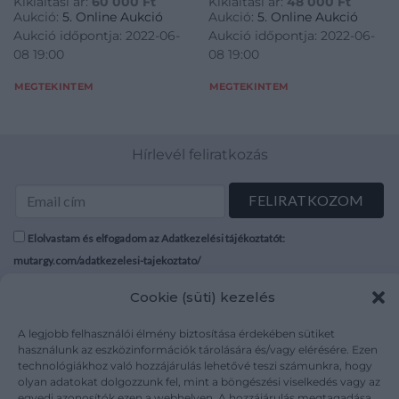
Kikiáltási ár:
60 000
Ft
Kikiáltási ár:
48 000
Ft
fantázia CV/43 Jelezve
Aukció:
5. Online Aukció
Aukció:
5. Online Aukció
jobbra lent: Kokas Ignác
Aukció időpontja: 2022-06-
Aukció időpontja: 2022-06-
1977
08 19:00
08 19:00
MEGTEKINTEM
MEGTEKINTEM
Hírlevél feliratkozás
Elolvastam és elfogadom az Adatkezelési tájékoztatót:
mutargy.com/adatkezelesi-tajekoztato/
Cookie (süti) kezelés
Rólunk
Áraink
Médiaajánlat
ÁSZF
A legjobb felhasználói élmény biztosítása érdekében sütiket
Karrier
Adatvédelem
használunk az eszközinformációk tárolására és/vagy elérésére. Ezen
technológiákhoz való hozzájárulás lehetővé teszi számunkra, hogy
Kapcsolat
Impresszum
olyan adatokat dolgozzunk fel, mint a böngészési viselkedés vagy az
egyedi azonosítók ezen a webhelyen. A hozzájárulás megtagadása