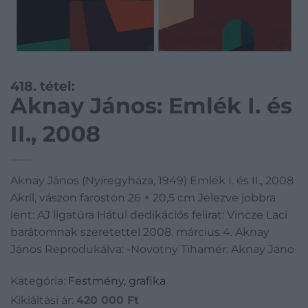
418. tétel:
Aknay János: Emlék I. és
II., 2008
Aknay János (Nyíregyháza, 1949) Emlék I. és II., 2008
Akril, vászon faroston 26 × 20,5 cm Jelezve jobbra
lent: AJ ligatúra Hátul dedikációs felirat: Vincze Laci
barátomnak szeretettel 2008. március 4. Aknay
János Reprodukálva: -Novotny Tihamér: Aknay Jáno
Kategória:
Festmény, grafika
Kikiáltási ár:
420 000
Ft