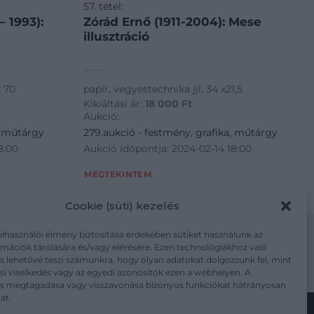
57. tétel:
 1993):
Zórád Ernő (1911-2004): Mese
illusztráció
x 70
papír, vegyestechnika jjl, 34 x21,5
Kikiáltási ár:
18 000
Ft
Aukció:
, műtárgy
279.aukció - festmény, grafika, műtárgy
8:00
Aukció időpontja: 2024-02-14 18:00
MEGTEKINTEM
Cookie (süti) kezelés
elhasználói élmény biztosítása érdekében sütiket használunk az
mációk tárolására és/vagy elérésére. Ezen technológiákhoz való
s lehetővé teszi számunkra, hogy olyan adatokat dolgozzunk fel, mint
i viselkedés vagy az egyedi azonosítók ezen a webhelyen. A
m/adatkezelesi-tajekoztato/
ás megtagadása vagy visszavonása bizonyos funkciókat hátrányosan
at.