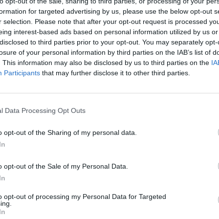
to opt-out of the sale, sharing to third parties, or processing of your per
formation for targeted advertising by us, please use the below opt-out s
Eladó:
Műgyűjtők Háza Kft
r selection. Please note that after your opt-out request is processed y
Cím: Dudás Attila
eing interest-based ads based on personal information utilized by us or
Műgyűjtők Háza kft.
disclosed to third parties prior to your opt-out. You may separately opt-
Budapest
losure of your personal information by third parties on the IAB’s list of
1023.Bp. Zsigmond tér 11.
. This information may also be disclosed by us to third parties on the
IA
1023
Participants
that may further disclose it to other third parties.
Telefon: 18008123
Weboldal:
http://www.mu
l Data Processing Opt Outs
Bemutatkozás: 2013 nyarán nyitottuk meg Galériá
optimális áron, gyorsan találjanak vevőt műtárg
o opt-out of the Sharing of my personal data.
gyűjteményüket változatos kínálatunkból. Ezért
árverést! Kedd-től péntek-ig 11.00-este 18.00 órái
In
GALÉRIA TOVÁBBI MŰTÁRGYAI
o opt-out of the Sale of my Personal Data.
In
to opt-out of processing my Personal Data for Targeted
ing.
In