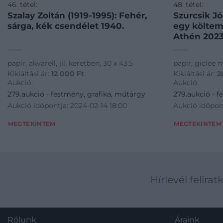
46. tétel:
48. tétel:
Szalay Zoltán (1919-1995): Fehér,
Szurcsik Jó
sárga, kék csendélet 1940.
egy költem
Athén 2023
papír, akvarell, jjl, keretben, 30 x 43.5
papír, giclée n
Kikiáltási ár:
12 000
Ft
Kikiáltási ár:
2
Aukció:
Aukció:
279.aukció - festmény, grafika, műtárgy
279.aukció - f
Aukció időpontja: 2024-02-14 18:00
Aukció időpont
MEGTEKINTEM
MEGTEKINTEM
Hírlevél felirat
Rólunk
Áraink