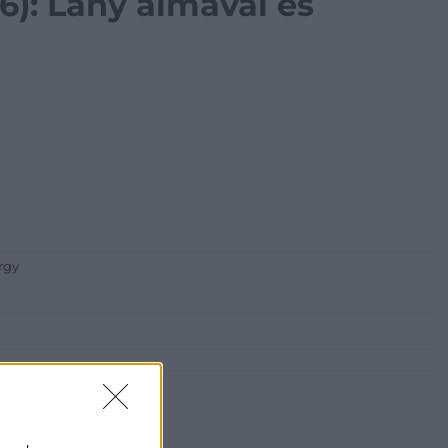
6): Lány almával és
rgy