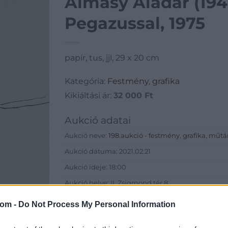
Almásy Aladár (194
Pegazussal, 1975
papír, tus, jjl, 29 x 20 cm
Kategória:
Festmény, grafika
Kikiáltási ár:
32 000
Ft
Aukció adatai
Aukció neve:
198.aukció - festmény, grafika, műtá
Aukció dátuma: 2021.02.21
Aukció ideje: 18:00
Aukció helye: II. Zsigmond tér 8.
Tételszám: 4
com -
Do Not Process My Personal Information
Eladó adatai