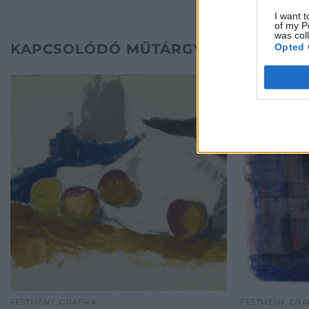
I want t
of my P
was col
KAPCSOLÓDÓ MŰTÁRGYAK
Opted 
FESTMÉNY, GRAFIKA
FESTMÉNY, GRA