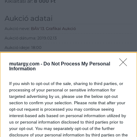
Kikiáltási ár:
8 000
Ft
Aukció adatai
Aukció neve:
BÁV 13. Grafikai Aukció
Aukció dátuma: 2019.02.13
Aukció ideje: 18:00
Aukció helye: BÁV Aukciósház Apszisterem (1052 Budapest,
Bécsi utca 3.)
mutargy.com -
Do Not Process My Personal
Information
Tételszám: 18
If you wish to opt-out of the sale, sharing to third parties, or
processing of your personal or sensitive information for
Eladó adatai
targeted advertising by us, please use the below opt-out
Eladó:
BÁV ART Aukciósház és
section to confirm your selection. Please note that after your
Galéria
opt-out request is processed you may continue seeing
interest-based ads based on personal information utilized by
Cím: BÁV ZRt.
us or personal information disclosed to third parties prior to
1027 Budapest, Csalogány u.
your opt-out. You may separately opt-out of the further
23-33.
disclosure of your personal information by third parties on the