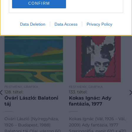
CONFIRM
KAPCSOLÓDÓ MŰTÁRGYAK
Data Deletion
Data Access
Privacy Policy
FESTMÉNY, GRAFIKA
FESTMÉNY, GRAFIKA
128. tétel:
133. tétel:
Óvári László: Balatoni
Kokas Ignác: Ady
táj
fantázia, 1977
Óvári László (Nyíregyháza,
Kokas Ignác (Vál, 1926 – Vál,
1926 – Budapest, 1988)
2009) Ady fantázia, 1977
Balatoni táj Olaj, vászon 60
Szeringráfia, papír 610 × 470