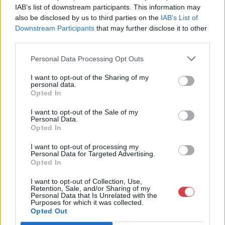
Telefon: (06 1) 331 0513
IAB’s list of downstream participants. This information may
also be disclosed by us to third parties on the
IAB’s List of
Weboldal:
http://bav-art.hu
Downstream Participants
that may further disclose it to other
Bemutatkozás: Az ország legnagyobb múltú, 240 esztendeje
third parties.
jogfolytonosan működő magyar vállalkozásaként a BÁV ZRt.
óriási tapasztalatával, szakmai tekintélyével és
Personal Data Processing Opt Outs
megbízhatóságával hagyományosan a magyar
műkereskedelem meghatározó szereplője. A 2007-ben
I want to opt-out of the Sharing of my
personal data.
megújult BÁV Aukciósház mára a magyarországi
Opted In
műkereskedelem egyik legfontosabb színterévé, kereskedelmi
és árverési központtá vált. . Hazánk legnagyobb
I want to opt-out of the Sale of my
műkereskedelmi üzlethálózatával rendelkező BÁV ZRt.
Personal Data.
felkészült munkatársai a hét hat napján állnak a műtárgyat
Opted In
eladni, vagy venni kívánók rendelkezésére.
I want to opt-out of processing my
Personal Data for Targeted Advertising.
GALÉRIA TOVÁBBI MŰTÁRGYAI
Opted In
I want to opt-out of Collection, Use,
Retention, Sale, and/or Sharing of my
Personal Data that Is Unrelated with the
Purposes for which it was collected.
Opted Out