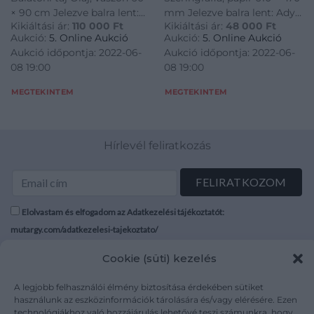
× 90 cm Jelezve balra lent:
mm Jelezve balra lent: Ady
Kikiáltási ár:
110 000
Ft
Kikiáltási ár:
48 000
Ft
Óvári Hátoldalán
fantázia CV/43 Jelezve
Aukció:
5. Online Aukció
Aukció:
5. Online Aukció
Képcsarnoki etikett
jobbra lent: Kokas Ignác
Aukció időpontja: 2022-06-
Aukció időpontja: 2022-06-
1977
08 19:00
08 19:00
MEGTEKINTEM
MEGTEKINTEM
Hírlevél feliratkozás
Elolvastam és elfogadom az Adatkezelési tájékoztatót:
mutargy.com/adatkezelesi-tajekoztato/
Cookie (süti) kezelés
Rólunk
Áraink
Médiaajánlat
ÁSZF
A legjobb felhasználói élmény biztosítása érdekében sütiket
Karrier
Adatvédelem
használunk az eszközinformációk tárolására és/vagy elérésére. Ezen
technológiákhoz való hozzájárulás lehetővé teszi számunkra, hogy