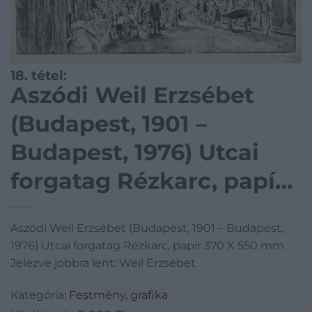
18. tétel:
Aszódi Weil Erzsébet
(Budapest, 1901 –
Budapest, 1976) Utcai
forgatag Rézkarc, papír
370 X 550 mm Jelezve
Aszódi Weil Erzsébet (Budapest, 1901 – Budapest,
jobbra lent: Weil
1976) Utcai forgatag Rézkarc, papír 370 X 550 mm
Erzsébet
Jelezve jobbra lent: Weil Erzsébet
Kategória:
Festmény, grafika