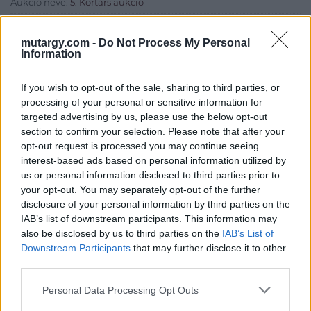
Aukció neve:
5. Kortárs aukció
Aukció dátuma: 2021.06.01
mutargy.com -
Do Not Process My Personal
Aukció ideje: 18:00
Information
Aukció helye: Budapest Kongresszusi Központ
If you wish to opt-out of the sale, sharing to third parties, or
Tételszám: 97
processing of your personal or sensitive information for
targeted advertising by us, please use the below opt-out
Eladó adatai
section to confirm your selection. Please note that after your
opt-out request is processed you may continue seeing
Eladó:
Virág Judit Galéria
interest-based ads based on personal information utilized by
us or personal information disclosed to third parties prior to
Cím: Nemes Zsófia
your opt-out. You may separately opt-out of the further
Mű-Terem Galéria Kft.
disclosure of your personal information by third parties on the
1055 Budapest, Falk Miksa u. 30
IAB’s list of downstream participants. This information may
Telefon: 36-1-312-2071, 269-4681 269-4681
also be disclosed by us to third parties on the
IAB’s List of
Downstream Participants
that may further disclose it to other
Weboldal:
http://www.viragjuditgaleria.hu
third parties.
Bemutatkozás: Kiemelkedő kvalitású 19. és 20. századi magyar
festészet és szecessziós Zsolnay kerámiák adás-vétele és
Personal Data Processing Opt Outs
aukcionálása. Exkluzív aukciók évente 3 alkalommal.