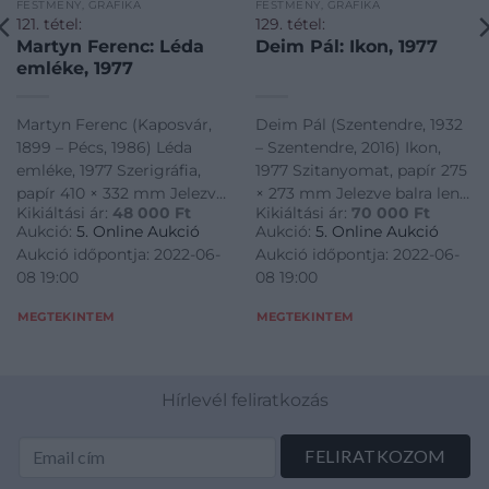
FESTMÉNY, GRAFIKA
FESTMÉNY, GRAFIKA
121. tétel:
129. tétel:
Martyn Ferenc: Léda
Deim Pál: Ikon, 1977
emléke, 1977
Martyn Ferenc (Kaposvár,
Deim Pál (Szentendre, 1932
1899 – Pécs, 1986) Léda
– Szentendre, 2016) Ikon,
emléke, 1977 Szerigráfia,
1977 Szitanyomat, papír 275
papír 410 × 332 mm Jelezve
× 273 mm Jelezve balra lent:
Kikiáltási ár:
48 000
Ft
Kikiáltási ár:
70 000
Ft
középen lent: CV/43 Jelezve
Ikon 38/40 Jelezve jobbra
Aukció:
5. Online Aukció
Aukció:
5. Online Aukció
jobbra lent: Martyn 1977
lent: Deim Pál / 1977
Aukció időpontja: 2022-06-
Aukció időpontja: 2022-06-
08 19:00
08 19:00
MEGTEKINTEM
MEGTEKINTEM
Hírlevél feliratkozás