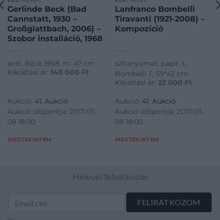
Gerlinde Beck (Bad
Lanfranco Bombelli
Cannstatt, 1930 –
Tiravanti (1921-2008) –
Großglattbach, 2006) –
Kompozíció
Szobor installáció, 1968
acél, Beck 1968, m: 47 cm
szitanyomat, papír, L
Kikiáltási ár:
140 000
Ft
Bombelli T, 59*42 cm
Kikiáltási ár:
22 000
Ft
Aukció:
41. Aukció
Aukció:
41. Aukció
Aukció időpontja: 2017-03-
Aukció időpontja: 2017-03-
08 18:00
08 18:00
MEGTEKINTEM
MEGTEKINTEM
Hírlevél feliratkozás