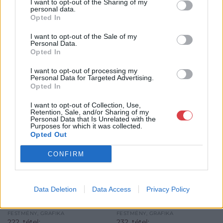
GALÉRIA TOVÁBBI MŰTÁRGYAI
I want to opt-out of the Sharing of my
personal data.
Opted In
I want to opt-out of the Sale of my
Personal Data.
Opted In
I want to opt-out of processing my
Personal Data for Targeted Advertising.
Opted In
KAPCSOLÓDÓ MŰTÁRGYAK
I want to opt-out of Collection, Use,
Retention, Sale, and/or Sharing of my
Personal Data that Is Unrelated with the
Purposes for which it was collected.
Opted Out
CONFIRM
Data Deletion
Data Access
Privacy Policy
FESTMÉNY, GRAFIKA
FESTMÉNY, GRAFIKA
222. tétel:
232. tétel: