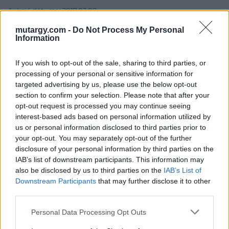
Aukció dátuma: 2017.03.08
Aukció ideje: 18:00
mutargy.com -
Do Not Process My Personal
Information
Aukció helye: 1055 Budapest, Falk Miksa utca 24-26.
Tételszám: 60
If you wish to opt-out of the sale, sharing to third parties, or
processing of your personal or sensitive information for
targeted advertising by us, please use the below opt-out
Eladó adatai
section to confirm your selection. Please note that after your
opt-out request is processed you may continue seeing
Eladó:
Biksady Galéria
interest-based ads based on personal information utilized by
Cím: Törő Tamás
us or personal information disclosed to third parties prior to
Biksady Galéria Kft.
your opt-out. You may separately opt-out of the further
1055, Budapest, Falk Miksa u.
disclosure of your personal information by third parties on the
24-26.
IAB’s list of downstream participants. This information may
also be disclosed by us to third parties on the
IAB’s List of
Telefon: 061/784-1111 061/780-
9307
Downstream Participants
that may further disclose it to other
third parties.
Weboldal:
http://www.biksady.com
Personal Data Processing Opt Outs