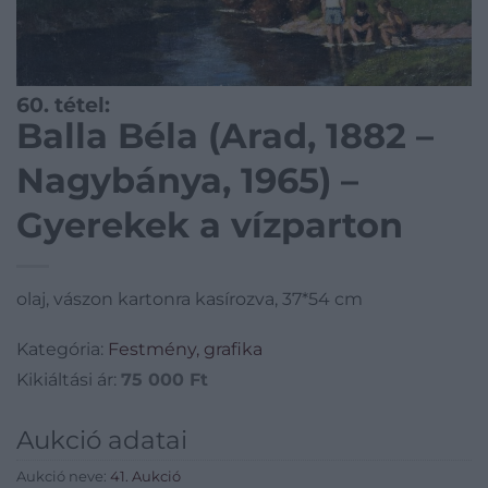
60. tétel:
Balla Béla (Arad, 1882 –
Nagybánya, 1965) –
Gyerekek a vízparton
olaj, vászon kartonra kasírozva, 37*54 cm
Kategória:
Festmény, grafika
Kikiáltási ár:
75 000
Ft
Aukció adatai
Aukció neve:
41. Aukció