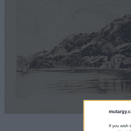
mutargy.
If you wish 