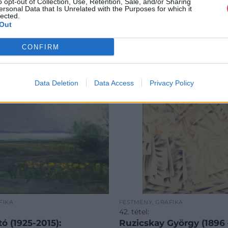
o opt-out of Collection, Use, Retention, Sale, and/or Sharing
ersonal Data that Is Unrelated with the Purposes for which it
lected.
Out
CONFIRM
Data Deletion
Data Access
Privacy Policy
FIKA
FESTMÉNY, GRAFIKA
42. tétel:
tó (1925-2015):
Ruzicskay György (1896 –