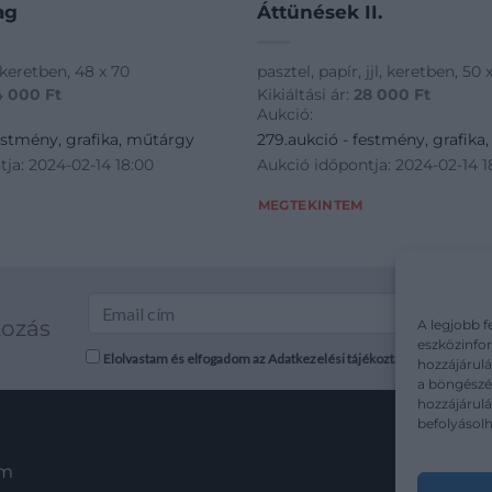
ag
Áttünések II.
l, keretben, 48 x 70
pasztel, papír, jjl, keretben, 50 
4 000
Ft
Kikiáltási ár:
28 000
Ft
Aukció:
estmény, grafika, műtárgy
279.aukció - festmény, grafika
ja: 2024-02-14 18:00
Aukció időpontja: 2024-02-14 1
MEGTEKINTEM
kozás
A legjobb f
eszközinfor
Elolvastam és elfogadom az Adatkezelési tájékoztatót: mutargy.co
hozzájárulá
a böngészés
hozzájárul
befolyásolh
em