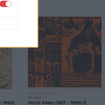
FESTMÉNY, GRAFIKA
55. tétel:
 1993):
Würtz Ádám (1927 – 1995): Ó