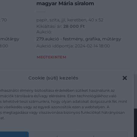
magyar Mária siralom
x 70
papír, szita, jjl, keretben, 40 x 52
Kikiáltási ár:
28 000
Ft
Aukció:
, műtárgy
279.aukció - festmény, grafika, műtárgy
8:00
Aukció időpontja: 2024-02-14 18:00
MEGTEKINTEM
Cookie (süti) kezelés
elhasználói élmény biztosítása érdekében sütiket használunk az
mációk tárolására és/vagy elérésére. Ezen technológiákhoz való
m/adatkezelesi-tajekoztato/
s lehetővé teszi számunkra, hogy olyan adatokat dolgozzunk fel, mint
i viselkedés vagy az egyedi azonosítók ezen a webhelyen. A
ás megtagadása vagy visszavonása bizonyos funkciókat hátrányosan
at.
Kövesse a műtárgy.com-ot