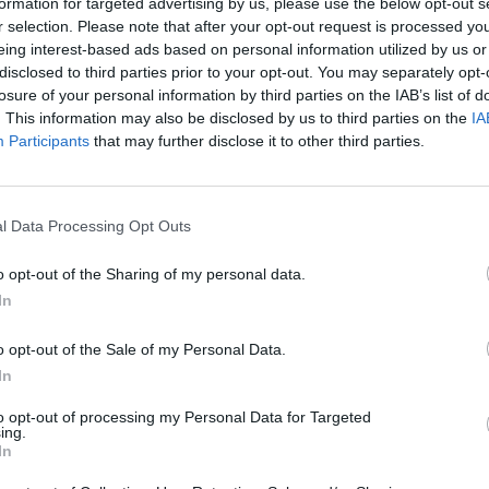
formation for targeted advertising by us, please use the below opt-out s
Cím: Dudás Attila
r selection. Please note that after your opt-out request is processed y
Műgyűjtők Háza kft.
eing interest-based ads based on personal information utilized by us or
Budapest
disclosed to third parties prior to your opt-out. You may separately opt-
1023.Bp. Zsigmond tér 11.
losure of your personal information by third parties on the IAB’s list of
1023
. This information may also be disclosed by us to third parties on the
IA
Participants
that may further disclose it to other third parties.
Telefon: 18008123
Weboldal:
http://www.mu
Bemutatkozás: 2013 nyarán nyitottuk meg Galériá
l Data Processing Opt Outs
optimális áron, gyorsan találjanak vevőt műtárg
gyűjteményüket változatos kínálatunkból. Ezért
o opt-out of the Sharing of my personal data.
árverést! Kedd-től péntek-ig 11.00-este 18.00 órái
In
GALÉRIA TOVÁBBI MŰTÁRGYAI
o opt-out of the Sale of my Personal Data.
In
to opt-out of processing my Personal Data for Targeted
ing.
In