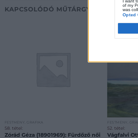
I want t
of my P
KAPCSOLÓDÓ MŰTÁRGYAK
was col
Opted 
FESTMÉNY, GRAFIKA
FESTMÉNY, GRA
58. tétel:
52. tétel:
Zórád Géza (18901969): Fürdőző női
Vágfalvi Ot