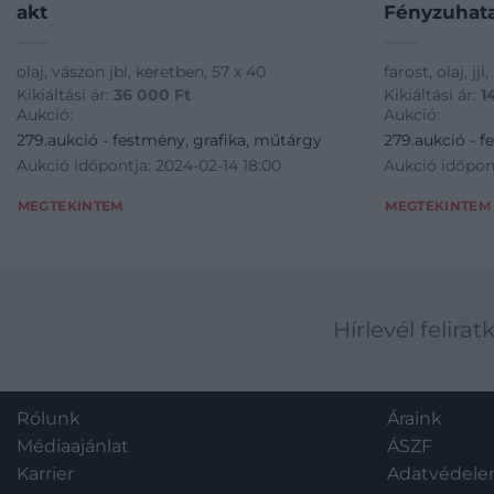
akt
Fényzuhat
olaj, vászon jbl, keretben, 57 x 40
farost, olaj, jj
Kikiáltási ár:
36 000
Ft
Kikiáltási ár:
1
Aukció:
Aukció:
279.aukció - festmény, grafika, műtárgy
279.aukció - f
Aukció időpontja: 2024-02-14 18:00
Aukció időpont
MEGTEKINTEM
MEGTEKINTEM
Hírlevél felirat
Rólunk
Áraink
Médiaajánlat
ÁSZF
Karrier
Adatvédel