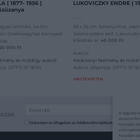
 ( 1877- 1956 )
LUKOVICZKY ENDRE ( 193
Szűzanya
gyes technika, karton.
50 x 35 cm. Szitanyomat, papír
yőri Szeékesegyház Könnyező
Jelezve jobbra lent: Lukoviczky
Kikiáltási ár:
40 000
Ft
írás
20 000
Ft
Aukció:
stmény és műtárgy aukció
Karácsonyi festmény és műtár
ja: 2017-11-30 18:00
Aukció időpontja: 2017-11-30 18
MEGTEKINTEM
kozás
A legjobb f
eszközinfor
Elolvastam és elfogadom az Adatkezelési tájékoztatót: mutargy.co
hozzájárulá
a böngészés
hozzájárul