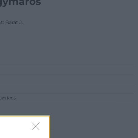
gymaros
t: Barát J.
um krt 3.
si Galéria