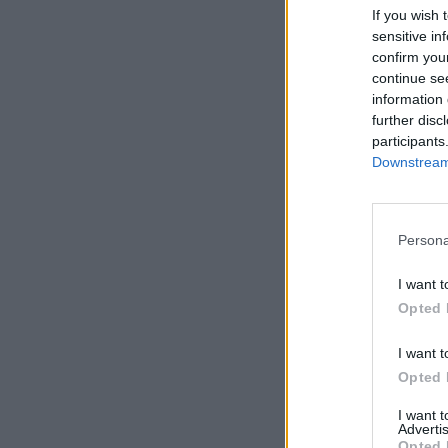
If you wish 
sensitive in
confirm you
continue se
information 
further disc
participants
Downstream 
Persona
I want t
Opted 
I want t
Opted 
I want 
Advertis
Opted 