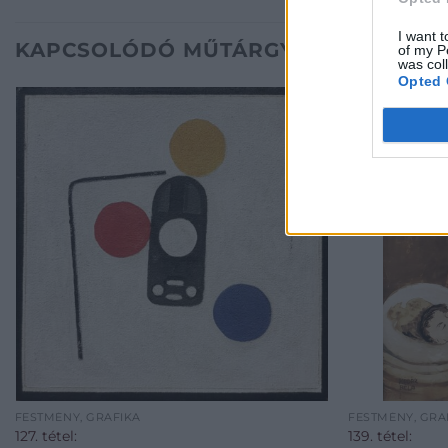
I want t
KAPCSOLÓDÓ MŰTÁRGYAK
of my P
was col
Opted 
FESTMÉNY, GRAFIKA
FESTMÉNY, GRA
127. tétel:
139. tétel: