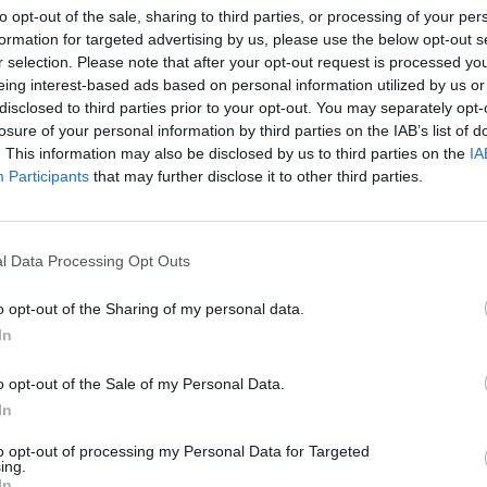
to opt-out of the sale, sharing to third parties, or processing of your per
Cím: Tóth 
formation for targeted advertising by us, please use the below opt-out s
NESJU Kft.
r selection. Please note that after your opt-out request is processed y
Pécs
eing interest-based ads based on personal information utilized by us or
Múzeum kr
7635
disclosed to third parties prior to your opt-out. You may separately opt-
losure of your personal information by third parties on the IAB’s list of
Telefon: 0
. This information may also be disclosed by us to third parties on the
IA
Weboldal:
Participants
that may further disclose it to other third parties.
Bemutatkozás: Galériánk Budapest belvárosában,
mellett található. Érdeklődési körünk: Antik Zso
festészet,modern szobrok-kisplasztikák és műtárg
l Data Processing Opt Outs
bútorok ,üveg ritkaságok. Árveréseinken modern 
Hagyatékok,gyűjtemények felértékelésével ,kezelé
o opt-out of the Sharing of my personal data.
In
GALÉRIA TOVÁBBI MŰTÁRGYAI
o opt-out of the Sale of my Personal Data.
In
to opt-out of processing my Personal Data for Targeted
ing.
In