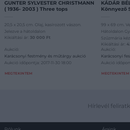
GUNTER SYLVESTER CHRISTMANN
KÁDÁR BÉLA
( 1936- 2003 ) Three tops
Könnyező 
20,5 x 20,5 cm. Olaj, kasírozott vászon.
99 x 69 cm. Ve
Jelezve a hátoldalon
Hátoldalon G
Kikiáltási ár:
30 000
Ft
Szűzmária kéz
Kikiáltási ár:
4
Aukció:
Aukció:
Karácsonyi festmény és műtárgy aukció
Karácsonyi fe
Aukció időpontja: 2017-11-30 18:00
Aukció időpont
MEGTEKINTEM
MEGTEKINTEM
Hírlevél felirat
Rólunk
Áraink