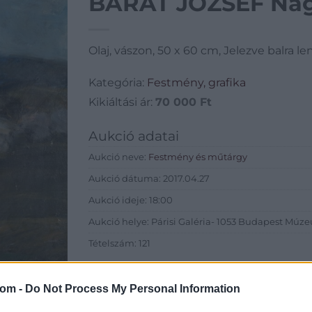
BARÁT JÓZSEF Na
Olaj, vászon, 50 x 60 cm, Jelezve balra len
Kategória:
Festmény, grafika
Kikiáltási ár:
70 000
Ft
Aukció adatai
Aukció neve:
Festmény és műtárgy
Aukció dátuma: 2017.04.27
Aukció ideje: 18:00
Aukció helye: Párisi Galéria- 1053 Budapest Múze
Tételszám: 121
Eladó adatai
com -
Do Not Process My Personal Information
Eladó:
Pári