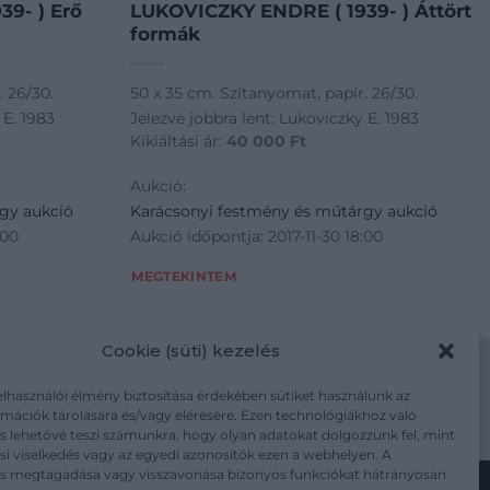
9- ) Erő
LUKOVICZKY ENDRE ( 1939- ) Áttört
formák
. 26/30.
50 x 35 cm. Szitanyomat, papír. 26/30.
 E. 1983
Jelezve jobbra lent: Lukoviczky E. 1983
Kikiáltási ár:
40 000
Ft
Aukció:
gy aukció
Karácsonyi festmény és műtárgy aukció
:00
Aukció időpontja: 2017-11-30 18:00
MEGTEKINTEM
Cookie (süti) kezelés
elhasználói élmény biztosítása érdekében sütiket használunk az
mációk tárolására és/vagy elérésére. Ezen technológiákhoz való
m/adatkezelesi-tajekoztato/
s lehetővé teszi számunkra, hogy olyan adatokat dolgozzunk fel, mint
i viselkedés vagy az egyedi azonosítók ezen a webhelyen. A
ás megtagadása vagy visszavonása bizonyos funkciókat hátrányosan