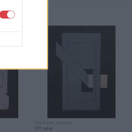
FESTMÉNY, GRAFIKA
137. tétel: