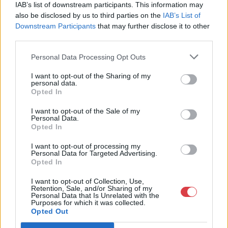
IAB’s list of downstream participants. This information may
also be disclosed by us to third parties on the
IAB’s List of
Weboldal:
http://bav-art.hu
Downstream Participants
that may further disclose it to other
Bemutatkozás: Az ország legnagyobb múltú, 240 esztendeje
third parties.
jogfolytonosan működő magyar vállalkozásaként a BÁV ZRt.
óriási tapasztalatával, szakmai tekintélyével és
Personal Data Processing Opt Outs
megbízhatóságával hagyományosan a magyar
műkereskedelem meghatározó szereplője. A 2007-ben
I want to opt-out of the Sharing of my
megújult BÁV Aukciósház mára a magyarországi
personal data.
Opted In
műkereskedelem egyik legfontosabb színterévé, kereskedelmi
és árverési központtá vált. . Hazánk legnagyobb
I want to opt-out of the Sale of my
műkereskedelmi üzlethálózatával rendelkező BÁV ZRt.
Personal Data.
felkészült munkatársai a hét hat napján állnak a műtárgyat
Opted In
eladni, vagy venni kívánók rendelkezésére.
I want to opt-out of processing my
Personal Data for Targeted Advertising.
GALÉRIA TOVÁBBI MŰTÁRGYAI
Opted In
I want to opt-out of Collection, Use,
Retention, Sale, and/or Sharing of my
Personal Data that Is Unrelated with the
Purposes for which it was collected.
Opted Out