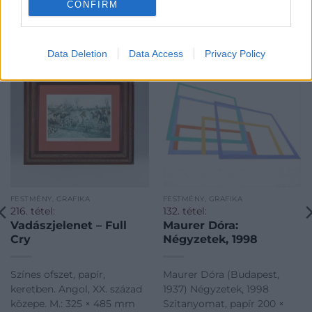
CONFIRM
KAPCSOLÓDÓ MŰTÁRGYAK
Data Deletion
Data Access
Privacy Policy
FESTMÉNY, GRAFIKA
FESTMÉNY, GRAFIKA
216. tétel:
132. tétel:
Vadászjelenet – Full
Maurer Dóra:
Cry
Négyzetek, 1998
Színes ofszet, papír,
Maurer Dóra (Budapest,
keretben. Angol, XX. század
1937) Négyzetek, 1998
közepe. M.: 325 × 485 mm
Szitanyomat, papír 200 ×