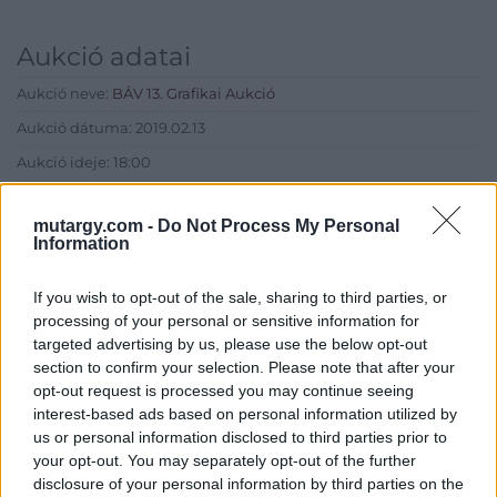
Aukció adatai
Aukció neve:
BÁV 13. Grafikai Aukció
Aukció dátuma: 2019.02.13
Aukció ideje: 18:00
Aukció helye: BÁV Aukciósház Apszisterem (1052 Budapest,
Bécsi utca 3.)
mutargy.com -
Do Not Process My Personal
Information
Tételszám: 200
If you wish to opt-out of the sale, sharing to third parties, or
Eladó adatai
processing of your personal or sensitive information for
targeted advertising by us, please use the below opt-out
Eladó:
BÁV ART Aukciósház és
section to confirm your selection. Please note that after your
Galéria
opt-out request is processed you may continue seeing
interest-based ads based on personal information utilized by
Cím: BÁV ZRt.
us or personal information disclosed to third parties prior to
1027 Budapest, Csalogány u.
your opt-out. You may separately opt-out of the further
23-33.
disclosure of your personal information by third parties on the
Telefon: (06 1) 331 0513