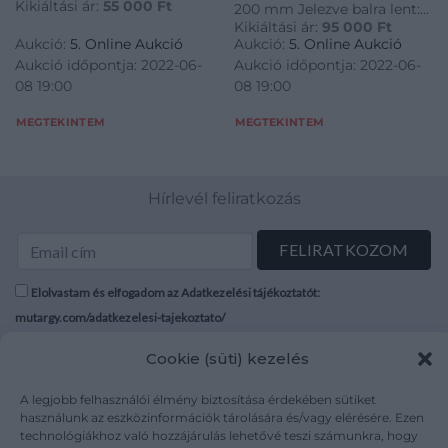
Kikiáltási ár:
55 000
Ft
200 mm Jelezve balra lent:
Kikiáltási ár:
95 000
Ft
66/100 Jelezve jobbra lent:
Aukció:
5. Online Aukció
Aukció:
5. Online Aukció
Maurer 98
Aukció időpontja: 2022-06-
Aukció időpontja: 2022-06-
08 19:00
08 19:00
MEGTEKINTEM
MEGTEKINTEM
Hírlevél feliratkozás
Elolvastam és elfogadom az Adatkezelési tájékoztatót:
mutargy.com/adatkezelesi-tajekoztato/
Cookie (süti) kezelés
Rólunk
Áraink
Médiaajánlat
ÁSZF
A legjobb felhasználói élmény biztosítása érdekében sütiket
Karrier
Adatvédelem
használunk az eszközinformációk tárolására és/vagy elérésére. Ezen
technológiákhoz való hozzájárulás lehetővé teszi számunkra, hogy
Kapcsolat
Impresszum