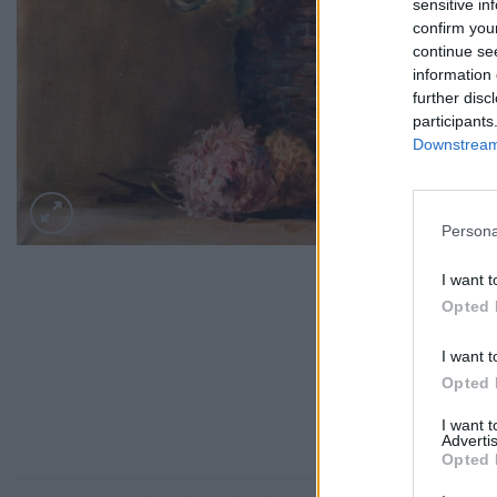
sensitive in
confirm you
continue se
information 
further disc
participants
Downstream 
Persona
I want t
Opted 
I want t
Opted 
I want 
Advertis
Opted 