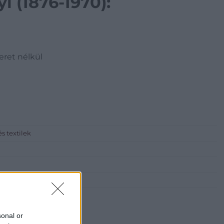
i (1876-1970):
keret nélkül
és textilek
sonal or