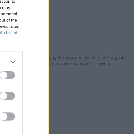
ection to
ou may
i Galéria és Aukciósház
 personal
árta
out of the
ia és Aukciósház Kft.
 downstream
 Balaton utca 8.
B’s List of
475 6000 +361 4756005
p://www.nagyhazi.hu
űtárgyak, bútorok, szőnyegek, üveg, porcelán és ezüst tárgyak,
ionálása. Hagyatékok és gyűjtemények árverezése. Ingyenes
atos.