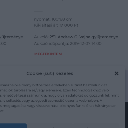
nyomat, 100*68 cm
Kikiáltási ár:
17 000
Ft
gyűjteménye
Aukció:
251. Andrew G. Vajna gyűjteménye
4:00
Aukció időpontja: 2019-12-07 14:00
MEGTEKINTEM
Cookie (süti) kezelés
elhasználói élmény biztosítása érdekében sütiket használunk az
mációk tárolására és/vagy elérésére. Ezen technológiákhoz való
m/adatkezelesi-tajekoztato/
s lehetővé teszi számunkra, hogy olyan adatokat dolgozzunk fel, mint
i viselkedés vagy az egyedi azonosítók ezen a webhelyen. A
ás megtagadása vagy visszavonása bizonyos funkciókat hátrányosan
at.
Kövesse a műtárgy.com-ot