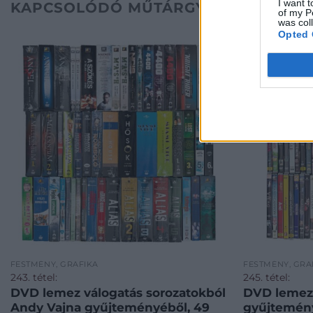
I want t
KAPCSOLÓDÓ MŰTÁRGYAK
of my P
was col
Opted 
FESTMÉNY, GRAFIKA
FESTMÉNY, GRA
243. tétel:
245. tétel:
DVD lemez válogatás sorozatokból
DVD lemez 
Andy Vajna gyűjteményéből, 49
gyűjtemény