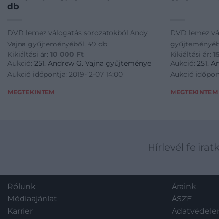
db
DVD lemez válogatás sorozatokból Andy
DVD lemez vá
Vajna gyűjteményéből, 49 db
gyűjteményéb
Kikiáltási ár:
10 000
Ft
Kikiáltási ár:
1
Aukció:
251. Andrew G. Vajna gyűjteménye
Aukció:
251. 
Aukció időpontja: 2019-12-07 14:00
Aukció időpont
MEGTEKINTEM
MEGTEKINTEM
Hírlevél felirat
Rólunk
Áraink
Médiaajánlat
ÁSZF
Karrier
Adatvédel