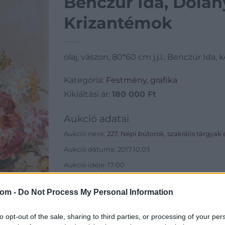
Benczúr Ida, Dolány
Krizantémok
olaj, vászon, 80*60 cm j.j.l.: Benczúr Ida, 
Kategória:
Festmény, grafika
Kikiáltási ár:
180 000
Ft
Aukció adatai
Aukció neve:
227. Népi bútorok, szakrális tárgyak 
Aukció dátuma: 2017.10.03
Aukció ideje: 17:00
Aukció helye: Budapest, Balaton utca 8.
com -
Do Not Process My Personal Information
Tételszám: 75
to opt-out of the sale, sharing to third parties, or processing of your per
Eladó adatai