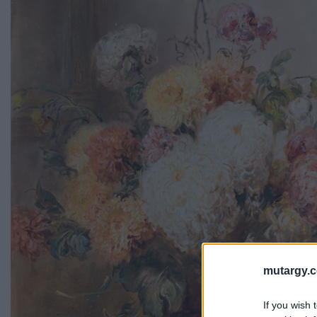
mutargy.
If you wish 