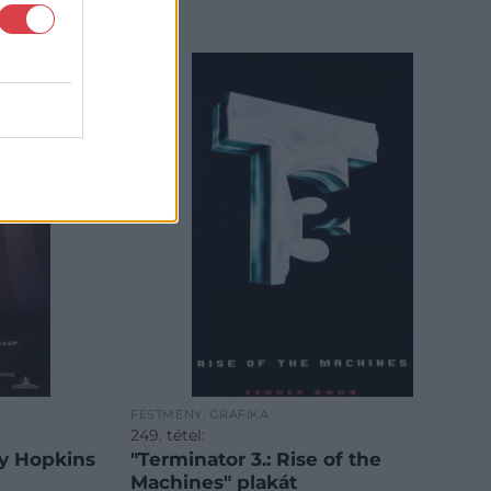
FESTMÉNY, GRAFIKA
249. tétel:
ny Hopkins
"Terminator 3.: Rise of the
Machines" plakát