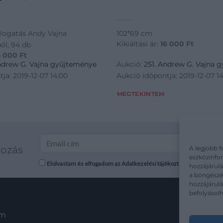
logatás Andy Vajna
102*69 cm
Kikiáltási ár:
16 000
Ft
ől, 94 db
5 000
Ft
Andrew G. Vajna gyűjteménye
Aukció:
251. Andrew G. Vajna 
ja: 2019-12-07 14:00
Aukció időpontja: 2019-12-07 1
MEGTEKINTEM
kozás
A legjobb f
eszközinfor
Elolvastam és elfogadom az Adatkezelési tájékoztatót: mutargy.co
hozzájárulá
a böngészés
hozzájárul
befolyásolh
em