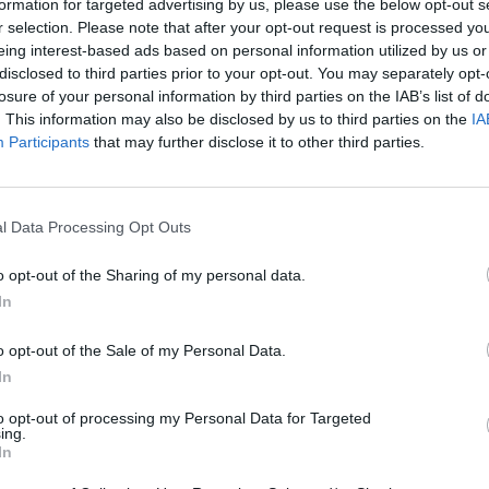
formation for targeted advertising by us, please use the below opt-out s
r selection. Please note that after your opt-out request is processed y
Eladó:
Nagyház
eing interest-based ads based on personal information utilized by us or
Cím: Müller M
disclosed to third parties prior to your opt-out. You may separately opt-
Nagyházi Galér
losure of your personal information by third parties on the IAB’s list of
1055 Budapest,
. This information may also be disclosed by us to third parties on the
IA
Participants
that may further disclose it to other third parties.
Telefon: +361 
Weboldal:
htt
Bemutatkozás: Magas színvonalú festmények és m
l Data Processing Opt Outs
ékszerek, néprajzi tárgyak értékesítése és aukc
értékbecslés. Árveréseinkre a tárgyfelvétel folyam
o opt-out of the Sharing of my personal data.
In
GALÉRIA TOVÁBBI MŰTÁRGYAI
o opt-out of the Sale of my Personal Data.
In
to opt-out of processing my Personal Data for Targeted
ing.
In