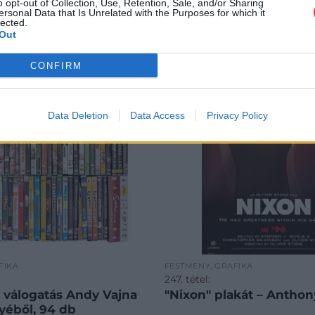
o opt-out of Collection, Use, Retention, Sale, and/or Sharing
ersonal Data that Is Unrelated with the Purposes for which it
lected.
Out
CONFIRM
Data Deletion
Data Access
Privacy Policy
FIKA
FESTMÉNY, GRAFIKA
247. tétel:
válogatás Andy Vajna
"Nixon" plakát – Antho
éből, 94 db