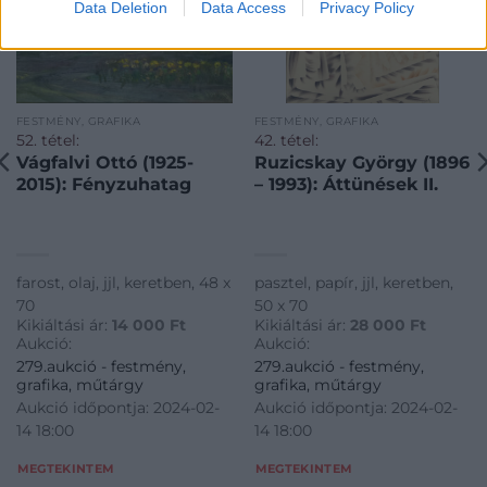
Data Deletion
Data Access
Privacy Policy
FESTMÉNY, GRAFIKA
FESTMÉNY, GRAFIKA
52. tétel:
42. tétel:
Vágfalvi Ottó (1925-
Ruzicskay György (1896
2015): Fényzuhatag
– 1993): Áttünések II.
farost, olaj, jjl, keretben, 48 x
pasztel, papír, jjl, keretben,
70
50 x 70
Kikiáltási ár:
14 000
Ft
Kikiáltási ár:
28 000
Ft
Aukció:
Aukció:
279.aukció - festmény,
279.aukció - festmény,
grafika, műtárgy
grafika, műtárgy
Aukció időpontja: 2024-02-
Aukció időpontja: 2024-02-
14 18:00
14 18:00
MEGTEKINTEM
MEGTEKINTEM