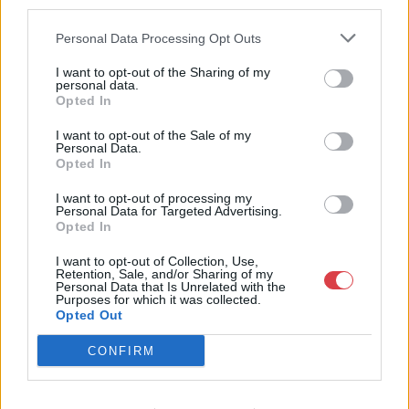
third parties.
áron, gyorsan találjanak vevőt műtárgyaikra, az eladók pedig
rendszeresen tudják gazdagítani gyűjteményüket változatos
Personal Data Processing Opt Outs
kínálatunkból. Ezért is rendezünk minden második héten,
szerda esténként online árverést! Kedd-től péntek-ig 11.00-este
I want to opt-out of the Sharing of my
18.00 óráig várjuk szeretettel az érdeklődőket.
personal data.
Opted In
GALÉRIA TOVÁBBI MŰTÁRGYAI
I want to opt-out of the Sale of my
Personal Data.
Opted In
I want to opt-out of processing my
Personal Data for Targeted Advertising.
Opted In
I want to opt-out of Collection, Use,
Retention, Sale, and/or Sharing of my
KAPCSOLÓDÓ MŰTÁRGYAK
Personal Data that Is Unrelated with the
Purposes for which it was collected.
Opted Out
CONFIRM