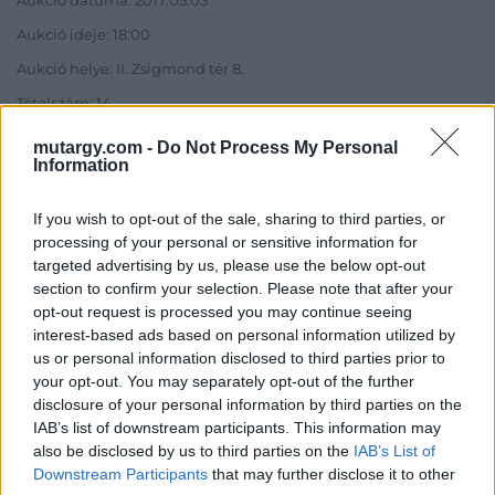
Aukció dátuma: 2017.05.03
Aukció ideje: 18:00
Aukció helye: II. Zsigmond tér 8.
Tételszám: 14
mutargy.com -
Do Not Process My Personal
Information
Eladó adatai
Eladó:
Műgyűjtők Háza Kft.
If you wish to opt-out of the sale, sharing to third parties, or
processing of your personal or sensitive information for
Cím: Dudás Attila
targeted advertising by us, please use the below opt-out
Műgyűjtők Háza kft.
section to confirm your selection. Please note that after your
Budapest
opt-out request is processed you may continue seeing
1023.Bp. Zsigmond tér 11.
1023
interest-based ads based on personal information utilized by
us or personal information disclosed to third parties prior to
Telefon: 18008123
your opt-out. You may separately opt-out of the further
Weboldal:
disclosure of your personal information by third parties on the
http://www.mugyujtokhaza.hu
IAB’s list of downstream participants. This information may
also be disclosed by us to third parties on the
IAB’s List of
Bemutatkozás: 2013 nyarán nyitottuk meg Galériánkat
Downstream Participants
that may further disclose it to other
Budapesten, a II. kerületben. Célunk, hogy az eladók optimális