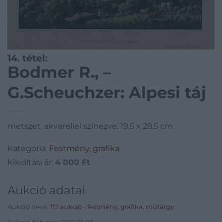
14. tétel:
Bodmer R., –
G.Scheuchzer: Alpesi táj
metszet, akvarellel színezve, 19,5 x 28,5 cm
Kategória:
Festmény, grafika
Kikiáltási ár:
4 000
Ft
Aukció adatai
Aukció neve:
112.aukció - festmény, grafika, műtárgy