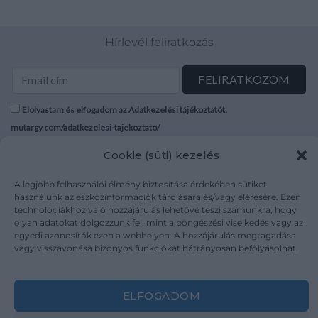
Hírlevél feliratkozás
Elolvastam és elfogadom az Adatkezelési tájékoztatót:
mutargy.com/adatkezelesi-tajekoztato/
Cookie (süti) kezelés
Rólunk
Áraink
Médiaajánlat
ÁSZF
A legjobb felhasználói élmény biztosítása érdekében sütiket
használunk az eszközinformációk tárolására és/vagy elérésére. Ezen
Karrier
Adatvédelem
technológiákhoz való hozzájárulás lehetővé teszi számunkra, hogy
Kapcsolat
Impresszum
olyan adatokat dolgozzunk fel, mint a böngészési viselkedés vagy az
egyedi azonosítók ezen a webhelyen. A hozzájárulás megtagadása
vagy visszavonása bizonyos funkciókat hátrányosan befolyásolhat.
Kövesse a műtárgy.com-ot
ELFOGADOM