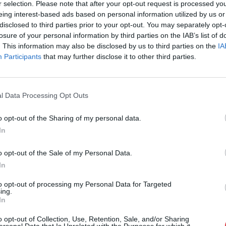
r selection. Please note that after your opt-out request is processed y
Eladó:
Nagyház
eing interest-based ads based on personal information utilized by us or
Cím: Müller M
disclosed to third parties prior to your opt-out. You may separately opt-
Nagyházi Galér
losure of your personal information by third parties on the IAB’s list of
1055 Budapest,
. This information may also be disclosed by us to third parties on the
IA
Participants
that may further disclose it to other third parties.
Telefon: +361 
Weboldal:
htt
Bemutatkozás: Magas színvonalú festmények és m
l Data Processing Opt Outs
ékszerek, néprajzi tárgyak értékesítése és aukc
értékbecslés. Árveréseinkre a tárgyfelvétel folyam
o opt-out of the Sharing of my personal data.
In
GALÉRIA TOVÁBBI MŰTÁRGYAI
o opt-out of the Sale of my Personal Data.
In
to opt-out of processing my Personal Data for Targeted
ing.
In
o opt-out of Collection, Use, Retention, Sale, and/or Sharing
ersonal Data that Is Unrelated with the Purposes for which it