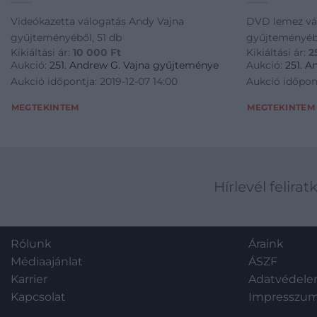
Videókazetta válogatás Andy Vajna
DVD lemez vá
gyűjteményéből, 51 db
gyűjteményéb
Kikiáltási ár:
10 000
Ft
Kikiáltási ár:
2
Aukció:
251. Andrew G. Vajna gyűjteménye
Aukció:
251. 
Aukció időpontja: 2019-12-07 14:00
Aukció időpont
MEGTEKINTEM
MEGTEKINTEM
Hírlevél felirat
Rólunk
Áraink
Médiaajánlat
ÁSZF
Karrier
Adatvédel
Kapcsolat
Impresszu