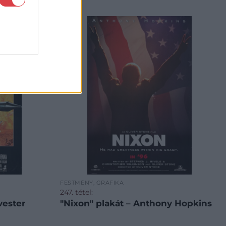
FESTMÉNY, GRAFIKA
247. tétel:
vester
"Nixon" plakát – Anthony Hopkins