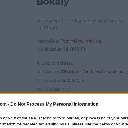
Bokály
Mezőség, 19. sz. első fele, mázas cserép
m: 22 cm
Kategória:
Festmény, grafika
Kikiáltási ár:
18 000
Ft
Aukció adatai
Aukció neve:
221.Wagner János festő és grafikus
Aukció dátuma: 2016.12.15
Aukció ideje: 17:00
Aukció helye: Budapest, Balaton utca 8.
com -
Do Not Process My Personal Information
Tételszám: 1080
to opt-out of the sale, sharing to third parties, or processing of your per
Eladó adatai
formation for targeted advertising by us, please use the below opt-out s