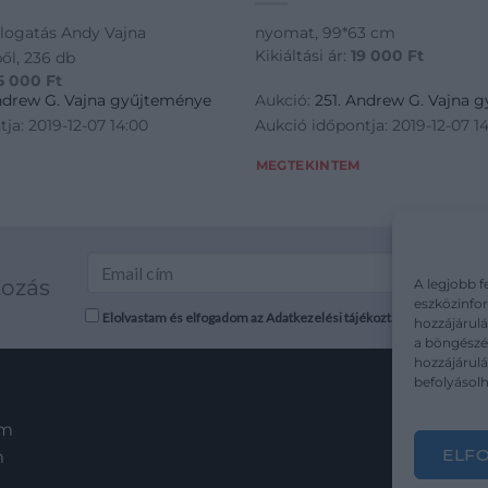
logatás Andy Vajna
nyomat, 99*63 cm
Kikiáltási ár:
19 000
Ft
ől, 236 db
5 000
Ft
Andrew G. Vajna gyűjteménye
Aukció:
251. Andrew G. Vajna 
ja: 2019-12-07 14:00
Aukció időpontja: 2019-12-07 1
MEGTEKINTEM
kozás
A legjobb f
eszközinfor
Elolvastam és elfogadom az Adatkezelési tájékoztatót: mutargy.co
hozzájárulá
a böngészés
hozzájárul
befolyásolh
em
ELF
m