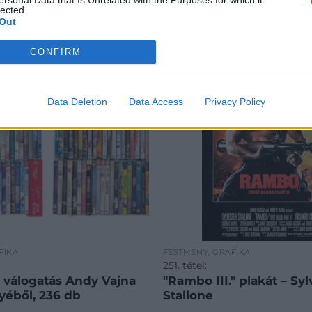
lected.
Out
CONFIRM
Data Deletion
Data Access
Privacy Policy
FIKA
FESTMÉNY, GRAFIKA
251. tétel:
válogatás Andy Vajna
"Rambo III." plakát – Syl
éből, 236 db
Stallone