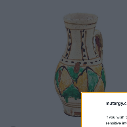
mutargy.
If you wish 
sensitive in