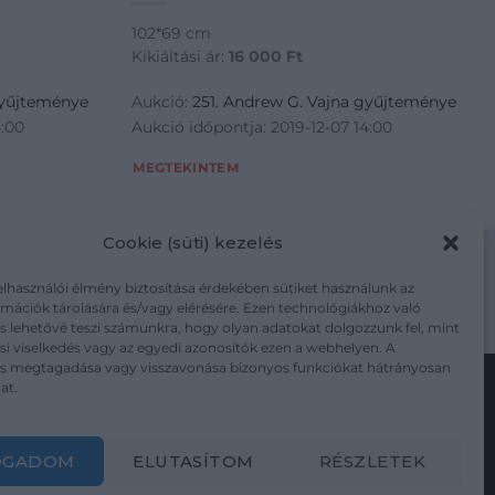
102*69 cm
Kikiáltási ár:
16 000
Ft
gyűjteménye
Aukció:
251. Andrew G. Vajna gyűjteménye
4:00
Aukció időpontja: 2019-12-07 14:00
MEGTEKINTEM
Cookie (süti) kezelés
elhasználói élmény biztosítása érdekében sütiket használunk az
mációk tárolására és/vagy elérésére. Ezen technológiákhoz való
m/adatkezelesi-tajekoztato/
s lehetővé teszi számunkra, hogy olyan adatokat dolgozzunk fel, mint
i viselkedés vagy az egyedi azonosítók ezen a webhelyen. A
ás megtagadása vagy visszavonása bizonyos funkciókat hátrányosan
at.
Kövesse a műtárgy.com-ot
OGADOM
ELUTASÍTOM
RÉSZLETEK