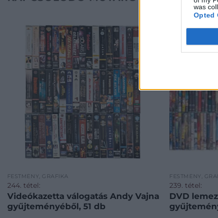
was col
Opted 
FESTMÉNY, GRAFIKA
FESTMÉNY, GRA
244. tétel:
239. tétel:
Videókazetta válogatás Andy Vajna
DVD lemez 
gyűjteményéből, 51 db
gyűjtemény