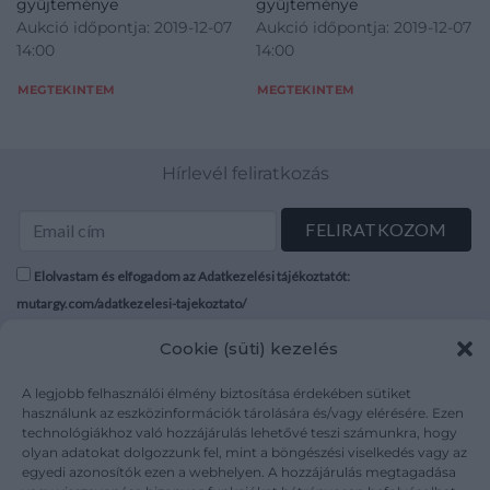
gyűjteménye
gyűjteménye
Aukció időpontja: 2019-12-07
Aukció időpontja: 2019-12-07
14:00
14:00
MEGTEKINTEM
MEGTEKINTEM
Hírlevél feliratkozás
Elolvastam és elfogadom az Adatkezelési tájékoztatót:
mutargy.com/adatkezelesi-tajekoztato/
Cookie (süti) kezelés
Rólunk
Áraink
Médiaajánlat
ÁSZF
A legjobb felhasználói élmény biztosítása érdekében sütiket
Karrier
Adatvédelem
használunk az eszközinformációk tárolására és/vagy elérésére. Ezen
technológiákhoz való hozzájárulás lehetővé teszi számunkra, hogy
Kapcsolat
Impresszum
olyan adatokat dolgozzunk fel, mint a böngészési viselkedés vagy az
egyedi azonosítók ezen a webhelyen. A hozzájárulás megtagadása