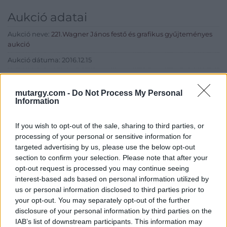
Aukció adatai
Aukció neve:
221.Wagner János festő és grafikus gyűjteményes
aukció
Aukció dátuma: 2016.12.15
Aukció ideje: 17:00
Aukció helye: Budapest, Balaton utca 8.
mutargy.com -
Do Not Process My Personal
Information
Tételszám: 1085
If you wish to opt-out of the sale, sharing to third parties, or
Eladó adatai
processing of your personal or sensitive information for
targeted advertising by us, please use the below opt-out
Eladó:
Nagyházi Galéria és
section to confirm your selection. Please note that after your
Aukciósház
opt-out request is processed you may continue seeing
interest-based ads based on personal information utilized by
Cím: Müller Márta
us or personal information disclosed to third parties prior to
Nagyházi Galéria és Aukciósház
your opt-out. You may separately opt-out of the further
Kft.
disclosure of your personal information by third parties on the
1055 Budapest, Balaton utca 8.
IAB’s list of downstream participants. This information may