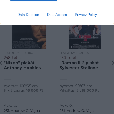
Data Deletion
Data Access
Privacy Policy
FESTMÉNY, GRAFIKA
FESTMÉNY, GRAFIKA
248. tétel:
250. tétel:
"Nixon" plakát –
"Rambo III." plakát –
Anthony Hopkins
Sylvester Stallone
nyomat, 100*65 cm
nyomat, 99*63 cm
Kikiáltási ár:
16 000
Ft
Kikiáltási ár:
18 000
Ft
Aukció:
Aukció:
251. Andrew G. Vajna
251. Andrew G. Vajna