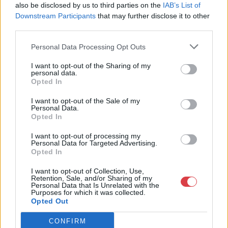
Telefon: +361 475 6000 +361
also be disclosed by us to third parties on the
IAB’s List of
4756005
Downstream Participants
that may further disclose it to other
third parties.
Weboldal:
http://www.nagyhazi.hu
Personal Data Processing Opt Outs
Bemutatkozás: Magas színvonalú festmények és műtárgyak,
bútorok, szőnyegek, üveg, porcelán és ezüst tárgyak, ékszerek,
I want to opt-out of the Sharing of my
personal data.
néprajzi tárgyak értékesítése és aukcionálása. Hagyatékok és
Opted In
gyűjtemények árverezése. Ingyenes értékbecslés. Árveréseinkre
a tárgyfelvétel folyamatos.
I want to opt-out of the Sale of my
Personal Data.
Opted In
GALÉRIA TOVÁBBI MŰTÁRGYAI
I want to opt-out of processing my
Personal Data for Targeted Advertising.
Opted In
I want to opt-out of Collection, Use,
Retention, Sale, and/or Sharing of my
Personal Data that Is Unrelated with the
Purposes for which it was collected.
Opted Out
KAPCSOLÓDÓ MŰTÁRGYAK
CONFIRM