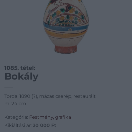
1085. tétel:
Bokály
Torda, 1890 (?), mázas cserép, restaurált
m: 24 cm
Kategória:
Festmény, grafika
Kikiáltási ár:
20 000
Ft