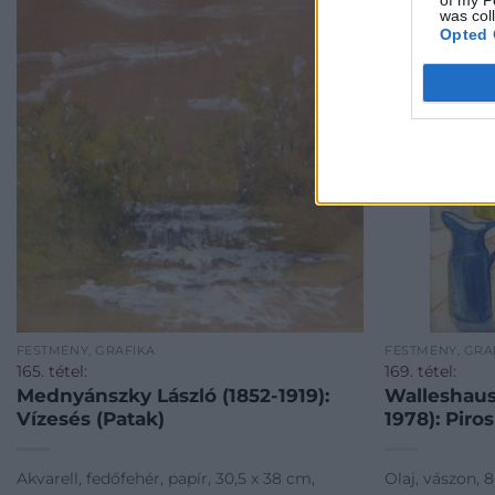
of my P
was col
Opted 
FESTMÉNY, GRAFIKA
FESTMÉNY, GRA
165. tétel:
169. tétel:
Mednyánszky László (1852-1919):
Walleshaus
Vízesés (Patak)
1978): Piro
Akvarell, fedőfehér, papír, 30,5 x 38 cm,
Olaj, vászon, 8