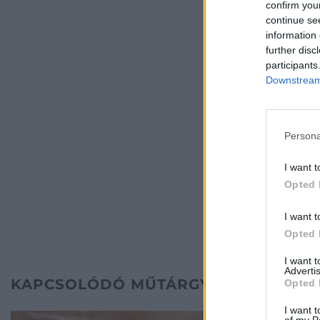
confirm you
continue se
information 
further disc
participants
Downstream 
Persona
I want t
Opted 
I want t
Opted 
I want 
Advertis
KAPCSOLÓDÓ MŰTÁRGYAK
Opted 
I want t