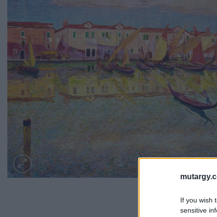
mutargy.
If you wish 
sensitive in