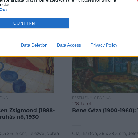
ersonal Data that Is Unrelated with the Purposes for which it
lected.
Out
CONFIRM
Data Deletion
Data Access
Privacy Policy
FIKA
FESTMÉNY, GRAFIKA
178. tétel:
en Zsigmond (1888-
Bene Géza (1900-1960): 
sruhás nő, 1930
0,5 x 61,5 cm, Jelezve jobbra
Olaj, karton, 26 x 29,5 cm, Jele