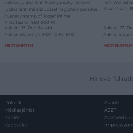
Jelezve jobbra lent: Mednyánszky; Jelezve
lent: Wallesh
Kikiáltási ár:
5
jobbra lent: Pálmai József hagyatéki pecsétje
/ Legacy stamp of József Pálmai
Kikiáltási ár:
460 000
Ft
Aukció:
73. Őszi Aukció
Aukció:
73. Ős
Aukció időpontja: 2023-10-16 18:00
Aukció időpont
MEGTEKINTEM
MEGTEKINTEM
Hírlevél felirat
Rólunk
Áraink
Médiaajánlat
ÁSZF
Karrier
Adatvédel
Kapcsolat
Impresszu