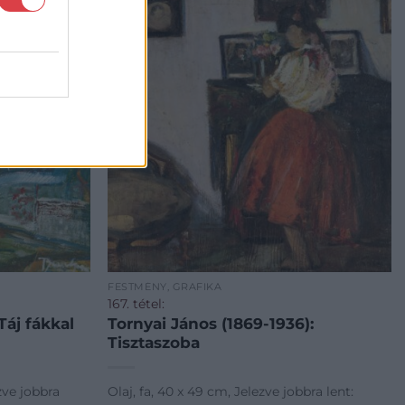
FESTMÉNY, GRAFIKA
167. tétel:
Táj fákkal
Tornyai János (1869-1936):
Tisztaszoba
zve jobbra
Olaj, fa, 40 x 49 cm, Jelezve jobbra lent: