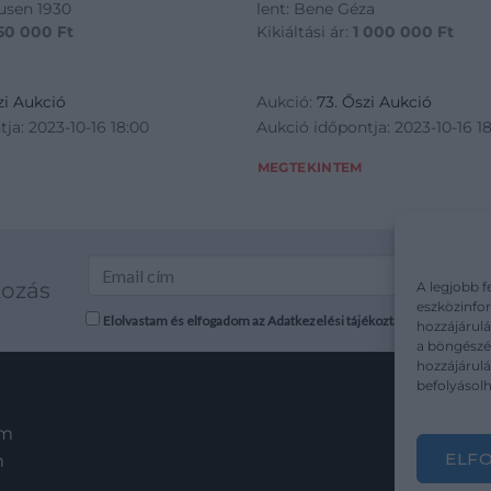
ausen 1930
lent: Bene Géza
50 000
Ft
Kikiáltási ár:
1 000 000
Ft
zi Aukció
Aukció:
73. Őszi Aukció
ja: 2023-10-16 18:00
Aukció időpontja: 2023-10-16 1
MEGTEKINTEM
kozás
A legjobb f
eszközinfor
Elolvastam és elfogadom az Adatkezelési tájékoztatót: mutargy.co
hozzájárulá
a böngészés
hozzájárul
befolyásolh
em
ELF
m