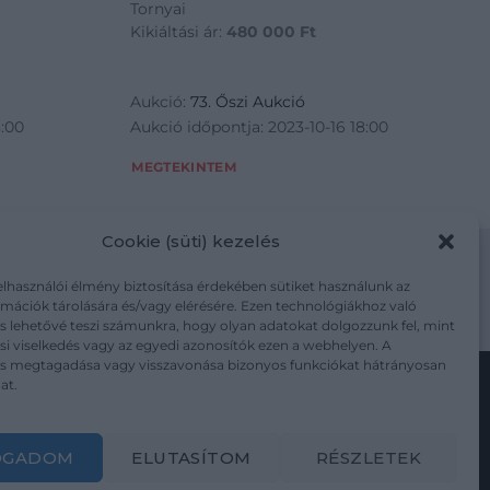
Tornyai
Kikiáltási ár:
480 000
Ft
Aukció:
73. Őszi Aukció
8:00
Aukció időpontja: 2023-10-16 18:00
MEGTEKINTEM
Cookie (süti) kezelés
elhasználói élmény biztosítása érdekében sütiket használunk az
mációk tárolására és/vagy elérésére. Ezen technológiákhoz való
m/adatkezelesi-tajekoztato/
s lehetővé teszi számunkra, hogy olyan adatokat dolgozzunk fel, mint
i viselkedés vagy az egyedi azonosítók ezen a webhelyen. A
ás megtagadása vagy visszavonása bizonyos funkciókat hátrányosan
at.
Kövesse a műtárgy.com-ot
OGADOM
ELUTASÍTOM
RÉSZLETEK