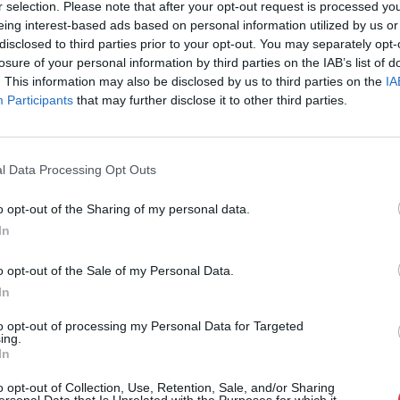
r selection. Please note that after your opt-out request is processed y
Cím: Nemes Zsófia
eing interest-based ads based on personal information utilized by us or
Mű-Terem Galéria Kft.
disclosed to third parties prior to your opt-out. You may separately opt-
1055 Budapest, Falk Miksa u. 
losure of your personal information by third parties on the IAB’s list of
Telefon: 36-1-312-2071, 269-46
. This information may also be disclosed by us to third parties on the
IA
Participants
that may further disclose it to other third parties.
Weboldal:
http://www.viragjud
Bemutatkozás: Kiemelkedő kvalitású 19. és 20. sz
vétele és aukcionálása. Exkluzív aukciók évente 
l Data Processing Opt Outs
GALÉRIA TOVÁBBI MŰTÁRGYAI
o opt-out of the Sharing of my personal data.
In
o opt-out of the Sale of my Personal Data.
In
to opt-out of processing my Personal Data for Targeted
ing.
In
o opt-out of Collection, Use, Retention, Sale, and/or Sharing