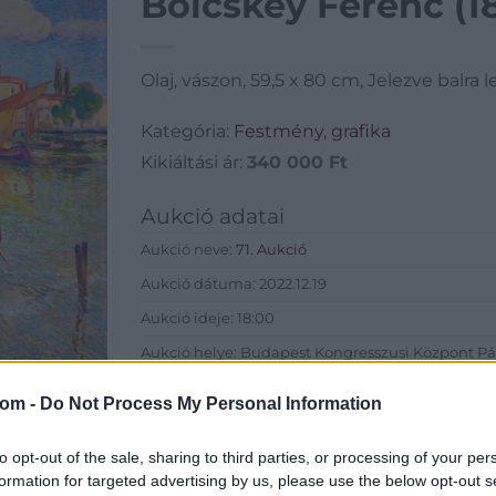
Bölcskey Ferenc (1
Olaj, vászon, 59,5 x 80 cm, Jelezve balra 
Kategória:
Festmény, grafika
Kikiáltási ár:
340 000
Ft
Aukció adatai
Aukció neve:
71. Aukció
Aukció dátuma: 2022.12.19
Aukció ideje: 18:00
Aukció helye: Budapest Kongresszusi Központ Pá
Tételszám: 17
com -
Do Not Process My Personal Information
Eladó adatai
to opt-out of the sale, sharing to third parties, or processing of your per
formation for targeted advertising by us, please use the below opt-out s
Eladó:
Virág Judit Galéria