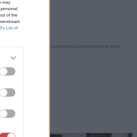
ou may
 personal
out of the
30
 downstream
81 269-4681
B’s List of
itgaleria.hu
ázadi magyar festészet és szecessziós Zsolnay kerámiák adás-
3 alkalommal.