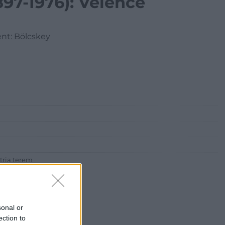
897-1976): Velence
lent: Bölcskey
tria terem
sonal or
ection to