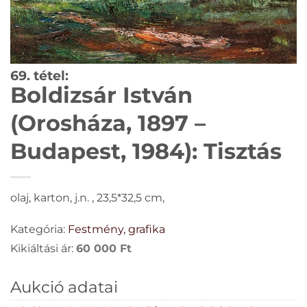
69. tétel:
Boldizsár István
(Orosháza, 1897 –
Budapest, 1984): Tisztás
olaj, karton, j.n. , 23,5*32,5 cm,
Kategória:
Festmény, grafika
Kikiáltási ár:
60 000
Ft
Aukció adatai