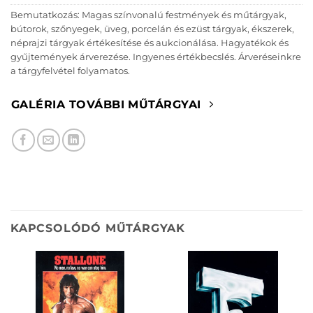
Bemutatkozás: Magas színvonalú festmények és műtárgyak,
bútorok, szőnyegek, üveg, porcelán és ezüst tárgyak, ékszerek,
néprajzi tárgyak értékesítése és aukcionálása. Hagyatékok és
gyűjtemények árverezése. Ingyenes értékbecslés. Árveréseinkre
a tárgyfelvétel folyamatos.
GALÉRIA TOVÁBBI MŰTÁRGYAI
KAPCSOLÓDÓ MŰTÁRGYAK