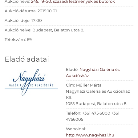
Aukció neve:
245. 19–20. századi festmények és bútorok
Aukció dátuma: 2019.10.01
Aukció ideje: 17:00
Aukció helye: Budapest, Balaton utca 8.
Tételszám: 69
Eladó adatai
Eladó:
Nagyházi Galéria és
Aukciósház
Cím: Müller Márta
Nagyházi Galéria és Aukciósház
Kft.
1055 Budapest, Balaton utca 8.
Telefon: +361 475 6000 +361
4756005
Weboldal:
http://www.nagyhazi.hu