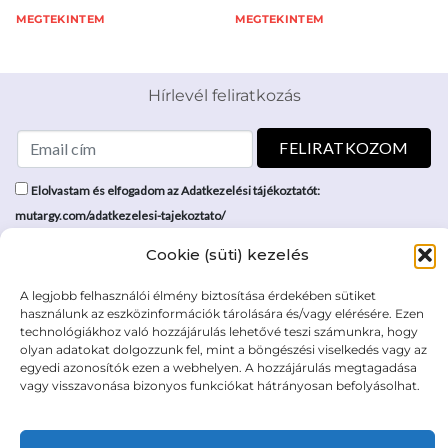
MEGTEKINTEM
MEGTEKINTEM
Hírlevél feliratkozás
Elolvastam és elfogadom az Adatkezelési tájékoztatót:
mutargy.com/adatkezelesi-tajekoztato/
Cookie (süti) kezelés
Rólunk
Áraink
Médiaajánlat
ÁSZF
A legjobb felhasználói élmény biztosítása érdekében sütiket
használunk az eszközinformációk tárolására és/vagy elérésére. Ezen
Karrier
Adatvédelem
technológiákhoz való hozzájárulás lehetővé teszi számunkra, hogy
Kapcsolat
Impresszum
olyan adatokat dolgozzunk fel, mint a böngészési viselkedés vagy az
egyedi azonosítók ezen a webhelyen. A hozzájárulás megtagadása
vagy visszavonása bizonyos funkciókat hátrányosan befolyásolhat.
Kövesse a műtárgy.com-ot