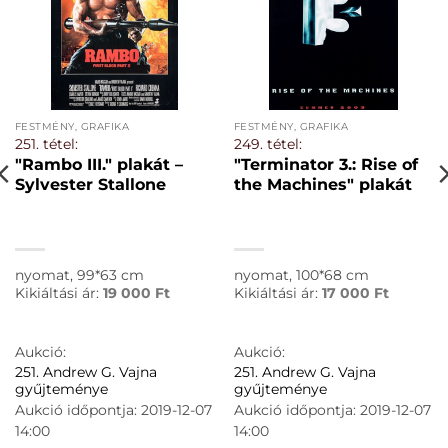
FESTMÉNY, GRAFIKA
FESTMÉNY, GRAFIKA
251. tétel:
249. tétel:
"Rambo III." plakát –
"Terminator 3.: Rise of
Sylvester Stallone
the Machines" plakát
nyomat, 99*63 cm
nyomat, 100*68 cm
Kikiáltási ár:
19 000
Ft
Kikiáltási ár:
17 000
Ft
Aukció:
Aukció:
251. Andrew G. Vajna
251. Andrew G. Vajna
gyűjteménye
gyűjteménye
Aukció időpontja: 2019-12-07
Aukció időpontja: 2019-12-07
14:00
14:00