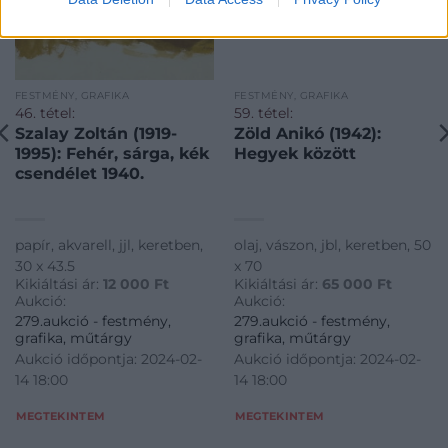
FESTMÉNY, GRAFIKA
FESTMÉNY, GRAFIKA
46. tétel:
59. tétel:
Szalay Zoltán (1919-
Zöld Anikó (1942):
1995): Fehér, sárga, kék
Hegyek között
csendélet 1940.
papír, akvarell, jjl, keretben,
olaj, vászon, jbl, keretben, 50
30 x 43.5
x 70
Kikiáltási ár:
12 000
Ft
Kikiáltási ár:
65 000
Ft
Aukció:
Aukció:
279.aukció - festmény,
279.aukció - festmény,
grafika, műtárgy
grafika, műtárgy
Aukció időpontja: 2024-02-
Aukció időpontja: 2024-02-
14 18:00
14 18:00
MEGTEKINTEM
MEGTEKINTEM