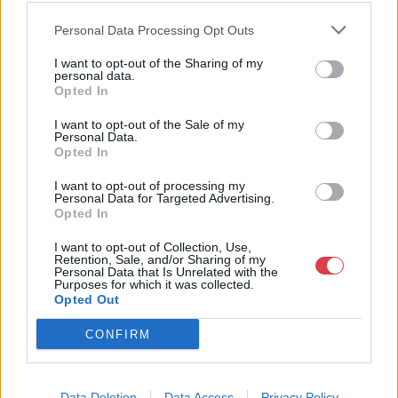
rendszeresen tudják gazdagítani gyűjteményüket változatos
kínálatunkból. Ezért is rendezünk minden második héten,
Personal Data Processing Opt Outs
szerda esténként online árverést! Kedd-től péntek-ig 11.00-este
I want to opt-out of the Sharing of my
18.00 óráig várjuk szeretettel az érdeklődőket.
personal data.
Opted In
GALÉRIA TOVÁBBI MŰTÁRGYAI
I want to opt-out of the Sale of my
Personal Data.
Opted In
I want to opt-out of processing my
Personal Data for Targeted Advertising.
Opted In
I want to opt-out of Collection, Use,
Retention, Sale, and/or Sharing of my
KAPCSOLÓDÓ MŰTÁRGYAK
Personal Data that Is Unrelated with the
Purposes for which it was collected.
Opted Out
CONFIRM
Data Deletion
Data Access
Privacy Policy