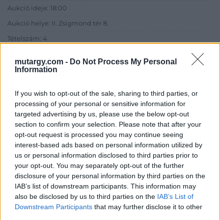
Aukció ideje: 18:00
Aukció helye: II. Zsigmond tér 8.
Tételszám: 4
mutargy.com -
Do Not Process My Personal
Eladó adatai
Information
Eladó:
Műgyűjtők Háza Kft.
If you wish to opt-out of the sale, sharing to third parties, or
Cím: Dudás Attila
processing of your personal or sensitive information for
Műgyűjtők Háza kft.
targeted advertising by us, please use the below opt-out
Budapest
section to confirm your selection. Please note that after your
1023.Bp. Zsigmond tér 11.
opt-out request is processed you may continue seeing
1023
interest-based ads based on personal information utilized by
us or personal information disclosed to third parties prior to
Telefon: 18008123
your opt-out. You may separately opt-out of the further
Weboldal:
disclosure of your personal information by third parties on the
http://www.mugyujtokhaza.hu
IAB’s list of downstream participants. This information may
Bemutatkozás: 2013 nyarán nyitottuk meg Galériánkat
also be disclosed by us to third parties on the
IAB’s List of
Budapesten, a II. kerületben. Célunk, hogy az eladók optimális
Downstream Participants
that may further disclose it to other
áron, gyorsan találjanak vevőt műtárgyaikra, az eladók pedig
third parties.