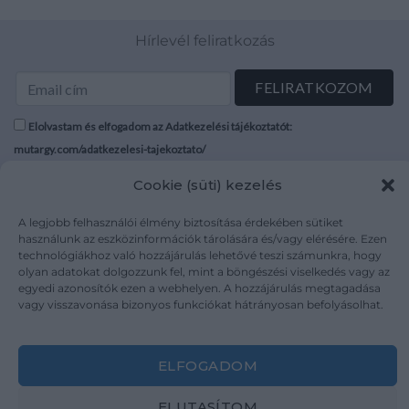
Hírlevél feliratkozás
Elolvastam és elfogadom az Adatkezelési tájékoztatót:
mutargy.com/adatkezelesi-tajekoztato/
Cookie (süti) kezelés
Rólunk
Áraink
Médiaajánlat
ÁSZF
A legjobb felhasználói élmény biztosítása érdekében sütiket
használunk az eszközinformációk tárolására és/vagy elérésére. Ezen
Karrier
Adatvédelem
technológiákhoz való hozzájárulás lehetővé teszi számunkra, hogy
Kapcsolat
Impresszum
olyan adatokat dolgozzunk fel, mint a böngészési viselkedés vagy az
egyedi azonosítók ezen a webhelyen. A hozzájárulás megtagadása
vagy visszavonása bizonyos funkciókat hátrányosan befolyásolhat.
Kövesse a műtárgy.com-ot
ELFOGADOM
ELUTASÍTOM