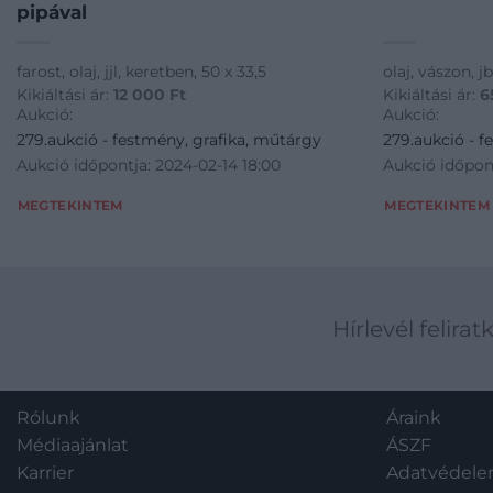
pipával
farost, olaj, jjl, keretben, 50 x 33,5
olaj, vászon, j
Kikiáltási ár:
12 000
Ft
Kikiáltási ár:
6
Aukció:
Aukció:
279.aukció - festmény, grafika, műtárgy
279.aukció - f
Aukció időpontja: 2024-02-14 18:00
Aukció időpont
MEGTEKINTEM
MEGTEKINTEM
Hírlevél felirat
Rólunk
Áraink
Médiaajánlat
ÁSZF
Karrier
Adatvédel