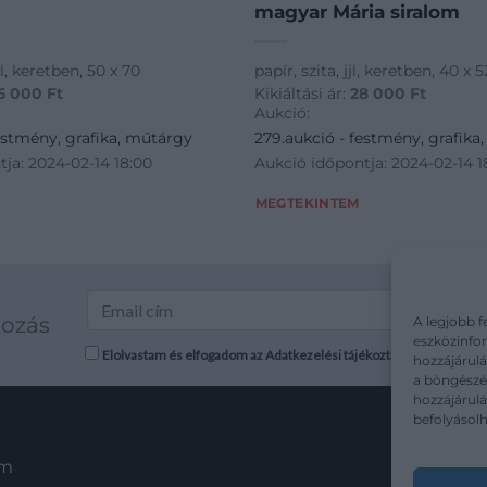
magyar Mária siralom
bl, keretben, 50 x 70
papír, szita, jjl, keretben, 40 x 5
5 000
Ft
Kikiáltási ár:
28 000
Ft
Aukció:
estmény, grafika, műtárgy
279.aukció - festmény, grafika
ja: 2024-02-14 18:00
Aukció időpontja: 2024-02-14 1
MEGTEKINTEM
kozás
A legjobb f
eszközinfor
Elolvastam és elfogadom az Adatkezelési tájékoztatót: mutargy.co
hozzájárulá
a böngészés
hozzájárul
befolyásolh
em