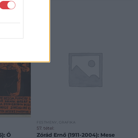
FESTMÉNY, GRAFIKA
57. tétel:
Zórád Ernő (1911-2004): Mese