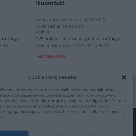
illusztráció
2
papír, vegyestechnika jjl, 34 x21,5
Kikiáltási ár:
18 000
Ft
Aukció:
, műtárgy
279.aukció - festmény, grafika, műtárgy
8:00
Aukció időpontja: 2024-02-14 18:00
MEGTEKINTEM
Cookie (süti) kezelés
elhasználói élmény biztosítása érdekében sütiket használunk az
mációk tárolására és/vagy elérésére. Ezen technológiákhoz való
m/adatkezelesi-tajekoztato/
s lehetővé teszi számunkra, hogy olyan adatokat dolgozzunk fel, mint
i viselkedés vagy az egyedi azonosítók ezen a webhelyen. A
ás megtagadása vagy visszavonása bizonyos funkciókat hátrányosan
at.
Kövesse a műtárgy.com-ot