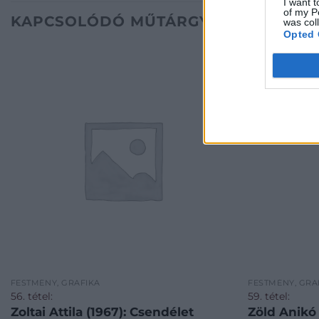
I want t
of my P
KAPCSOLÓDÓ MŰTÁRGYAK
was col
Opted 
FESTMÉNY, GRAFIKA
FESTMÉNY, GRA
56. tétel:
59. tétel:
Zoltai Attila (1967): Csendélet
Zöld Anikó