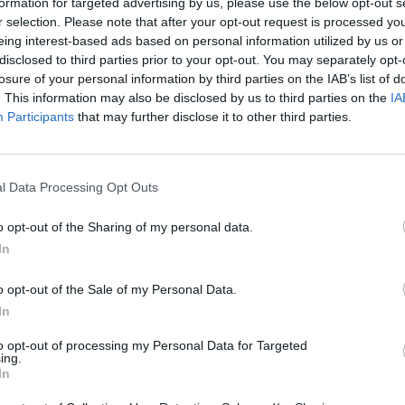
formation for targeted advertising by us, please use the below opt-out s
Cím: Dudás Attila
r selection. Please note that after your opt-out request is processed y
Műgyűjtők Háza kft.
eing interest-based ads based on personal information utilized by us or
Budapest
disclosed to third parties prior to your opt-out. You may separately opt-
1023.Bp. Zsigmond tér 11.
losure of your personal information by third parties on the IAB’s list of
1023
. This information may also be disclosed by us to third parties on the
IA
Participants
that may further disclose it to other third parties.
Telefon: 18008123
Weboldal:
http://www.mu
Bemutatkozás: 2013 nyarán nyitottuk meg Galériá
l Data Processing Opt Outs
optimális áron, gyorsan találjanak vevőt műtárg
gyűjteményüket változatos kínálatunkból. Ezért
o opt-out of the Sharing of my personal data.
árverést! Kedd-től péntek-ig 11.00-este 18.00 órái
In
GALÉRIA TOVÁBBI MŰTÁRGYAI
o opt-out of the Sale of my Personal Data.
In
to opt-out of processing my Personal Data for Targeted
ing.
In