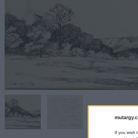
mutargy.
If you wish 