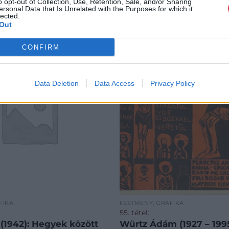
o opt-out of Collection, Use, Retention, Sale, and/or Sharing
ersonal Data that Is Unrelated with the Purposes for which it
lected.
Out
CONFIRM
Data Deletion
Data Access
Privacy Policy
FIKA
FESTMÉNY, GRAFIKA
55. tétel:
 (1942): Hegyek között
Würtz Ádám (1927 – 1995): Ó