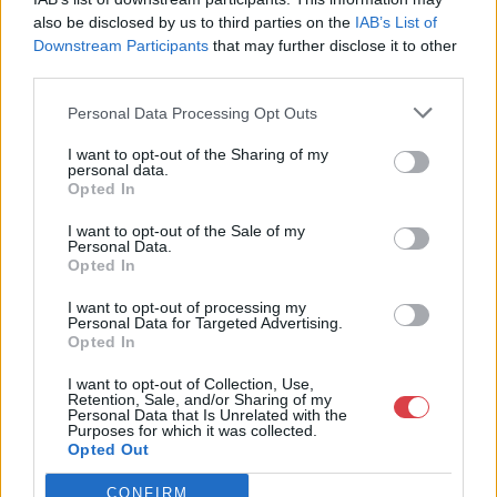
Telefon: +361 475 6000 +361
also be disclosed by us to third parties on the
IAB’s List of
4756005
Downstream Participants
that may further disclose it to other
Weboldal:
third parties.
http://www.nagyhazi.hu
Personal Data Processing Opt Outs
Bemutatkozás: Magas színvonalú festmények és műtárgyak,
bútorok, szőnyegek, üveg, porcelán és ezüst tárgyak, ékszerek,
I want to opt-out of the Sharing of my
néprajzi tárgyak értékesítése és aukcionálása. Hagyatékok és
personal data.
gyűjtemények árverezése. Ingyenes értékbecslés. Árveréseinkre
Opted In
a tárgyfelvétel folyamatos.
I want to opt-out of the Sale of my
Personal Data.
GALÉRIA TOVÁBBI MŰTÁRGYAI
Opted In
I want to opt-out of processing my
Personal Data for Targeted Advertising.
Opted In
I want to opt-out of Collection, Use,
Retention, Sale, and/or Sharing of my
Personal Data that Is Unrelated with the
Purposes for which it was collected.
Opted Out
KAPCSOLÓDÓ MŰTÁRGYAK
CONFIRM