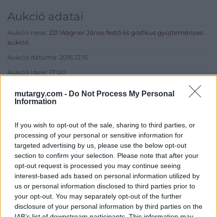
Aukció adatai
Aukció neve:
221.Wagner János festő és grafikus gyűjteményes
aukció
Aukció dátuma: 2016.12.15
Aukció ideje: 17:00
Aukció helye: Budapest, Balaton utca 8.
mutargy.com -
Do Not Process My Personal
Information
Tételszám: 996
If you wish to opt-out of the sale, sharing to third parties, or
Eladó adatai
processing of your personal or sensitive information for
targeted advertising by us, please use the below opt-out
Eladó:
Nagyházi Galéria és
section to confirm your selection. Please note that after your
Aukciósház
opt-out request is processed you may continue seeing
Cím: Müller Márta
interest-based ads based on personal information utilized by
Nagyházi Galéria és Aukciósház
us or personal information disclosed to third parties prior to
Kft.
your opt-out. You may separately opt-out of the further
1055 Budapest, Balaton utca 8.
disclosure of your personal information by third parties on the
IAB’s list of downstream participants. This information may