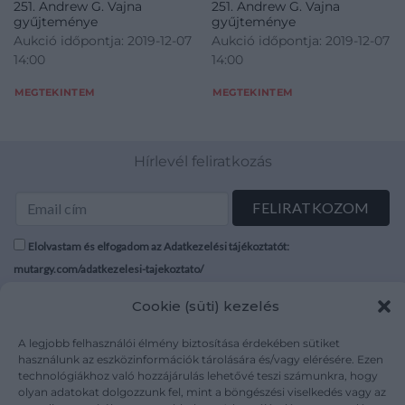
251. Andrew G. Vajna
251. Andrew G. Vajna
gyűjteménye
gyűjteménye
Aukció időpontja: 2019-12-07
Aukció időpontja: 2019-12-07
14:00
14:00
MEGTEKINTEM
MEGTEKINTEM
Hírlevél feliratkozás
Elolvastam és elfogadom az Adatkezelési tájékoztatót:
mutargy.com/adatkezelesi-tajekoztato/
Cookie (süti) kezelés
Rólunk
Áraink
Médiaajánlat
ÁSZF
A legjobb felhasználói élmény biztosítása érdekében sütiket
Karrier
Adatvédelem
használunk az eszközinformációk tárolására és/vagy elérésére. Ezen
technológiákhoz való hozzájárulás lehetővé teszi számunkra, hogy
Kapcsolat
Impresszum
olyan adatokat dolgozzunk fel, mint a böngészési viselkedés vagy az