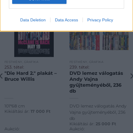
Data Deletion
Data Access
Privacy Policy
FESTMÉNY, GRAFIKA
FESTMÉNY, GRAFIKA
253. tétel:
239. tétel:
"Die Hard 2." plakát –
DVD lemez válogatás
Bruce Willis
Andy Vajna
gyűjteményéből, 236
db
101*68 cm
DVD lemez válogatás Andy
Kikiáltási ár:
17 000
Ft
Vajna gyűjteményéből, 236
db
Kikiáltási ár:
25 000
Ft
Aukció:
Aukció: