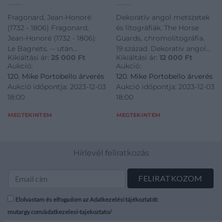
Bagnets. — után
chromolitográfia.
metszette Nicolas De
19.század. Dekoratív
Fragonard, Jean-Honoré
Dekoratív angol metszetek
Launay (1739-1792).
angol metszetek és
(1732 - 1806) Fragonard,
és litográfiák. The Horse
Rézmetszet. 1777.
litográfiák. The Horse
Jean-Honoré (1732 - 1806):
Guards, chromolitográfia.
Guards,
Le Bagnets. -- után
19.század. Dekoratív angol
chromolitográfia.
Kikiáltási ár:
25 000
Ft
Kikiáltási ár:
12 000
Ft
metszette Nicolas De
metszetek és litográfiák. The
19.század.
Aukció:
Aukció:
Launay (1739-1792).
Horse Guards,
120. Mike Portobello árverés
120. Mike Portobello árverés
Rézmetszet. 1777.
chromolitográfia. 19.század.
Aukció időpontja: 2023-12-03
Aukció időpontja: 2023-12-03
18:00
18:00
MEGTEKINTEM
MEGTEKINTEM
Hírlevél feliratkozás
Elolvastam és elfogadom az Adatkezelési tájékoztatót:
mutargy.com/adatkezelesi-tajekoztato/