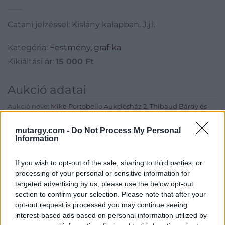
Catani jelzéssel: Kislány kalapban. J.j.l.
Kategória:
Festmény, grafika
Kikiáltási ár:
15 000
Ft
Aukció adatai
Aukció neve:
Mike Portobello Aukciósház 2. Thibaud Bárdy és
Margareta Schik-Bárdy gyűjtemény árverése
mutargy.com -
Do Not Process My Personal
Aukció dátuma: 2023.02.10
Information
Aukció ideje: 18:00
If you wish to opt-out of the sale, sharing to third parties, or
Aukció helye:
https://aukcio.net/
processing of your personal or sensitive information for
Tételszám: 21
targeted advertising by us, please use the below opt-out
section to confirm your selection. Please note that after your
opt-out request is processed you may continue seeing
Eladó adatai
interest-based ads based on personal information utilized by