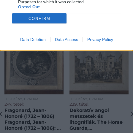
Purposes for which it was collected.
Opted Out
CONFIRM
KAPCSOLÓDÓ MŰTÁRGYAK
Data Deletion
Data Access
Privacy Policy
FESTMÉNY, GRAFIKA
FESTMÉNY, GRAFIKA
247. tétel:
239. tétel:
Fragonard, Jean-
Dekoratív angol
Honoré (1732 – 1806)
metszetek és
Fragonard, Jean-
litográfiák. The Horse
Honoré (1732 – 1806): Le
Guards,