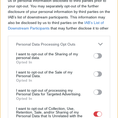
us or personal information disclosed to third parties prior to
Eladó:
Aukcio.net - Mike
your opt-out. You may separately opt-out of the further
Portobello Aukciósház
disclosure of your personal information by third parties on the
Cím: Vízkeleti Lívia
IAB’s list of downstream participants. This information may
Mipo Kft
also be disclosed by us to third parties on the
IAB’s List of
Budapest
Downstream Participants
that may further disclose it to other
+36703805044
third parties.
1053
Personal Data Processing Opt Outs
Telefon: +36703805044
Weboldal:
http://www.aukcio.net
I want to opt-out of the Sharing of my
personal data.
Bemutatkozás: Immár közel 30 éve, hogy a Múzeum körúton
Opted In
elkezdte működését a Mike és Tsa Antikvárium, majd 2010-ben
a Portobello aukciósház kiegészítette az addigi tevékenységét
I want to opt-out of the Sale of my
Personal Data.
és megszületett a Mike Portobello Aukciósház. 2022-től saját
Opted In
oldalunkon bonyolítjuk árverésünket. www.aukcio.net
I want to opt-out of processing my
GALÉRIA TOVÁBBI MŰTÁRGYAI
Personal Data for Targeted Advertising.
Opted In
I want to opt-out of Collection, Use,
Retention, Sale, and/or Sharing of my
Personal Data that Is Unrelated with the