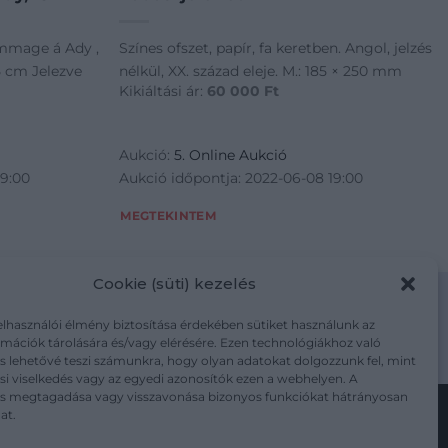
mmage á Ady ,
Színes ofszet, papír, fa keretben. Angol, jelzés
5 cm Jelezve
nélkül, XX. század eleje. M.: 185 × 250 mm
Kikiáltási ár:
60 000
Ft
Aukció:
5. Online Aukció
19:00
Aukció időpontja: 2022-06-08 19:00
MEGTEKINTEM
Cookie (süti) kezelés
elhasználói élmény biztosítása érdekében sütiket használunk az
mációk tárolására és/vagy elérésére. Ezen technológiákhoz való
m/adatkezelesi-tajekoztato/
s lehetővé teszi számunkra, hogy olyan adatokat dolgozzunk fel, mint
i viselkedés vagy az egyedi azonosítók ezen a webhelyen. A
ás megtagadása vagy visszavonása bizonyos funkciókat hátrányosan
at.
Kövesse a műtárgy.com-ot