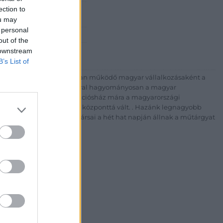
ection to
Rt.
ou may
est, Csalogány u. 23-33.
 personal
 1) 331 0513
out of the
http://bav-art.hu
 downstream
B’s List of
 esztendeje jogfolytonosan működő magyar vállalkozásaként a
télyével és megbízhatóságával hagyományosan a magyar
7-ben megújult BÁV Aukciósház mára a magyarországi
kereskedelmi és árverési központtá vált. . Hazánk legnagyobb
 ZRt. felkészült munkatársai a hét hat napján állnak a műtárgyat