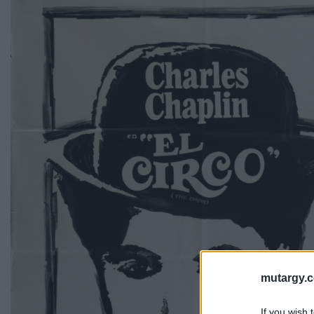
mutargy.
If you wish 