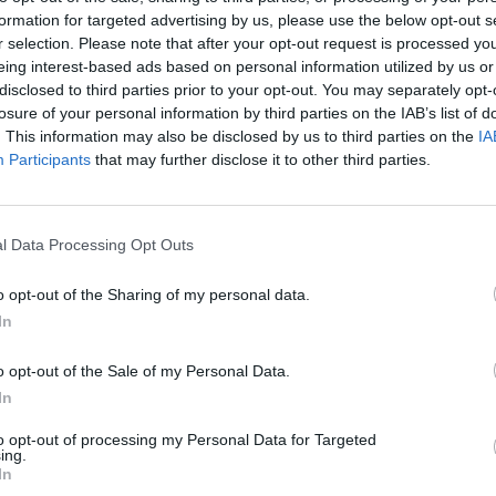
formation for targeted advertising by us, please use the below opt-out s
Cím: BÁV Z
r selection. Please note that after your opt-out request is processed y
1027 Budap
eing interest-based ads based on personal information utilized by us or
Telefon: (06
disclosed to third parties prior to your opt-out. You may separately opt-
Weboldal:
losure of your personal information by third parties on the IAB’s list of
. This information may also be disclosed by us to third parties on the
IA
Participants
that may further disclose it to other third parties.
Bemutatkozás: Az ország legnagyobb múltú, 240
BÁV ZRt. óriási tapasztalatával, szakmai tekin
műkereskedelem meghatározó szereplője. A 200
műkereskedelem egyik legfontosabb színterévé, 
l Data Processing Opt Outs
műkereskedelmi üzlethálózatával rendelkező BÁV
eladni, vagy venni kívánók rendelkezésére.
o opt-out of the Sharing of my personal data.
In
GALÉRIA TOVÁBBI MŰTÁRGYAI
o opt-out of the Sale of my Personal Data.
In
to opt-out of processing my Personal Data for Targeted
ing.
In