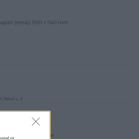
haplin (rend.) 1100 × 740 mm
 Bécsi u. 3.
 ART Aukciósház és Galéria
sonal or