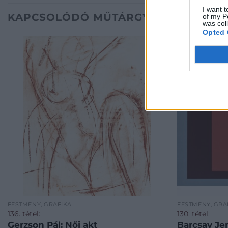
I want t
KAPCSOLÓDÓ MŰTÁRGYAK
of my P
was col
Opted 
FESTMÉNY, GRAFIKA
FESTMÉNY, GRA
136. tétel:
130. tétel:
Gerzson Pál: Női akt
Barcsay Je