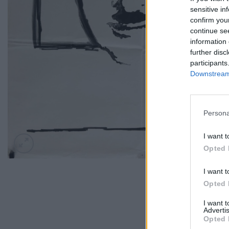
sensitive in
confirm you
continue se
information 
further disc
participants
Downstream 
Persona
I want t
Opted 
I want t
Opted 
I want 
Advertis
Opted 