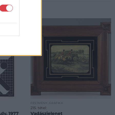
FESTMÉNY, GRAFIKA
215. tétel:
dy, 1977
Vadászjelenet