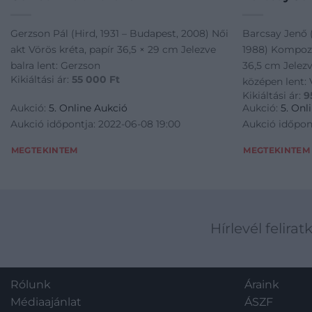
Gerzson Pál (Hird, 1931 – Budapest, 2008) Női
Barcsay Jenő 
akt Vörös kréta, papír 36,5 × 29 cm Jelezve
1988) Kompozí
balra lent: Gerzson
36,5 cm Jelezv
Kikiáltási ár:
55 000
Ft
középen lent: 
Kikiáltási ár:
9
Aukció:
5. Online Aukció
Aukció:
5. Onl
Aukció időpontja: 2022-06-08 19:00
Aukció időpon
MEGTEKINTEM
MEGTEKINTEM
Hírlevél felirat
Rólunk
Áraink
Médiaajánlat
ÁSZF