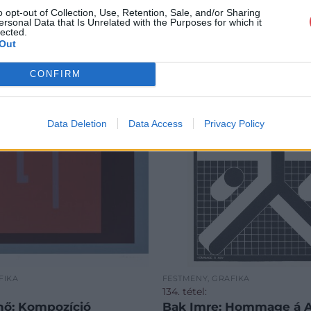
o opt-out of Collection, Use, Retention, Sale, and/or Sharing
ersonal Data that Is Unrelated with the Purposes for which it
lected.
Out
CONFIRM
Data Deletion
Data Access
Privacy Policy
FIKA
FESTMÉNY, GRAFIKA
134. tétel:
nő: Kompozíció
Bak Imre: Hommage á A