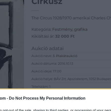
Cirkusz
The Circus 1928/1970 amerikai Charles C
Kategória:
Festmény, grafika
Kikiáltási ár:
32 000
Ft
Aukció adatai
Aukció neve:
3. Plakátaukció
Aukció dátuma: 2016.10.13
Aukció ideje: 17:00
Aukció helye: BÁV Zrt. Apszisterem, 1052 Budapest,
Tételszám: 1
com -
Do Not Process My Personal Information
Eladó adatai
Eladó:
BÁV
to opt-out of the sale, sharing to third parties, or processing of your per