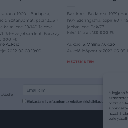
(Katona, 1900 – Budapest,
Bak Imre (Budapest, 1939) Ho
ció Szitanyomat, papír 32,5 ×
1977 Szeringráfia, papír 60 × 4
e balra lent: 29/140 Jelezve
jobbra lent: Bak/77
Kikiáltási ár:
150 000
Ft
VI. Jelezve jobbra lent: Barcsay
5 000
Ft
ine Aukció
Aukció:
5. Online Aukció
tja: 2022-06-08 19:00
Aukció időpontja: 2022-06-08 
MEGTEKINTEM
kozás
A legjobb f
eszközinfor
Elolvastam és elfogadom az Adatkezelési tájékoztatót: mutargy.co
hozzájárulá
a böngészés
hozzájárul
befolyásolh