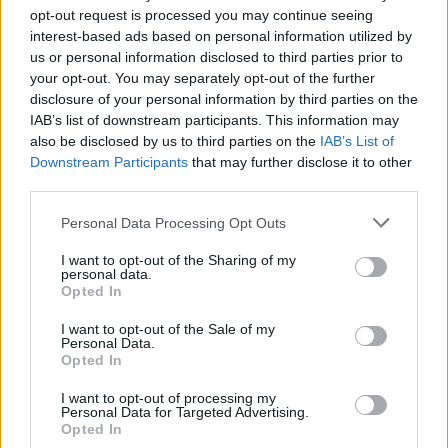
opt-out request is processed you may continue seeing
Tételszám: 101
interest-based ads based on personal information utilized by
us or personal information disclosed to third parties prior to
Eladó adatai
your opt-out. You may separately opt-out of the further
disclosure of your personal information by third parties on the
Eladó:
Aukcio.net - Mike
IAB’s list of downstream participants. This information may
Portobello Aukciósház
also be disclosed by us to third parties on the
IAB’s List of
Downstream Participants
that may further disclose it to other
Cím: Vízkeleti Lívia
third parties.
Mipo Kft
Budapest
Personal Data Processing Opt Outs
+36703805044
1053
I want to opt-out of the Sharing of my
personal data.
Telefon: +36703805044
Opted In
Weboldal:
http://www.aukcio.net
I want to opt-out of the Sale of my
Bemutatkozás: Immár közel 30 éve, hogy a Múzeum körúton
Personal Data.
elkezdte működését a Mike és Tsa Antikvárium, majd 2010-ben
Opted In
a Portobello aukciósház kiegészítette az addigi tevékenységét
és megszületett a Mike Portobello Aukciósház. 2022-től saját
I want to opt-out of processing my
Personal Data for Targeted Advertising.
oldalunkon bonyolítjuk árverésünket. www.aukcio.net
Opted In