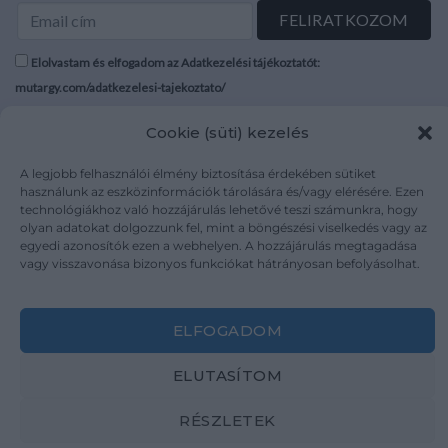
Elolvastam és elfogadom az Adatkezelési tájékoztatót:
mutargy.com/adatkezelesi-tajekoztato/
Cookie (süti) kezelés
Rólunk
Áraink
Médiaajánlat
ÁSZF
A legjobb felhasználói élmény biztosítása érdekében sütiket
Karrier
Adatvédelem
használunk az eszközinformációk tárolására és/vagy elérésére. Ezen
technológiákhoz való hozzájárulás lehetővé teszi számunkra, hogy
Kapcsolat
Impresszum
olyan adatokat dolgozzunk fel, mint a böngészési viselkedés vagy az
egyedi azonosítók ezen a webhelyen. A hozzájárulás megtagadása
vagy visszavonása bizonyos funkciókat hátrányosan befolyásolhat.
Kövesse a műtárgy.com-ot
ELFOGADOM
ELUTASÍTOM
Weboldal és Webshop készítés:
Ferenczi Sándor
RÉSZLETEK
Copyright 2026 ©
Mutargy.com