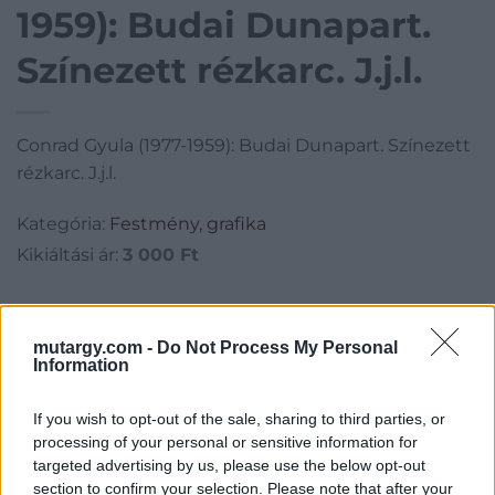
1959): Budai Dunapart.
Színezett rézkarc. J.j.l.
Conrad Gyula (1977-1959): Budai Dunapart. Színezett
rézkarc. J.j.l.
Kategória:
Festmény, grafika
Kikiáltási ár:
3 000
Ft
Aukció adatai
mutargy.com -
Do Not Process My Personal
Aukció neve:
Mike Portobello Aukciósház 2. Thibaud Bárdy és
Information
Margareta Schik-Bárdy gyűjtemény árverése
Aukció dátuma: 2023.02.10
If you wish to opt-out of the sale, sharing to third parties, or
processing of your personal or sensitive information for
Aukció ideje: 18:00
targeted advertising by us, please use the below opt-out
Aukció helye:
https://aukcio.net/
section to confirm your selection. Please note that after your