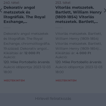
240. tétel:
253. tétel:
Dekoratív angol
Vitorlás metszetek.
metszetek és
Bartlett, William Henry
litográfiák. The Royal
(1809-1854) Vitorlás
Exchange,
metszetek. Bartlett,
chromolitográfia.
William Henry (1809-
19.század. Dekoratív
1854): Barmouth.
Dekoratív angol metszetek
Vitorlás metszetek. Bartlett,
angol metszetek és
Acélmetszet, 1841.
és litográfiák. The Royal
William Henry (1809-1854)
litográfiák. The Royal
Exchange, chromolitográfia.
Vitorlás metszetek. Bartlett,
Exchange,
19.század. Dekoratív angol
William Henry (1809-1854):
chromolitográfia.
Kikiáltási ár:
12 000
Ft
Kikiáltási ár:
4 000
Ft
metszetek és litográfiák. The
Barmouth. Acélmetszet,
19.század.
Aukció:
Aukció:
Royal Exchange,
1841.
120. Mike Portobello árverés
120. Mike Portobello árverés
chromolitográfia. 19.század.
Aukció időpontja: 2023-12-03
Aukció időpontja: 2023-12-03
18:00
18:00
MEGTEKINTEM
MEGTEKINTEM
Hírlevél feliratkozás