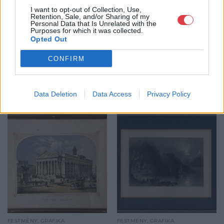
GALÉRIA TOVÁBBI MŰTÁRGYAI
I want to opt-out of Collection, Use,
Retention, Sale, and/or Sharing of my
Personal Data that Is Unrelated with the
Purposes for which it was collected.
Opted Out
CONFIRM
Data Deletion
Data Access
Privacy Policy
KAPCSOLÓDÓ MŰTÁRGYAK
FESTMÉNY, GRAFIKA
FESTMÉNY, GRAFIKA