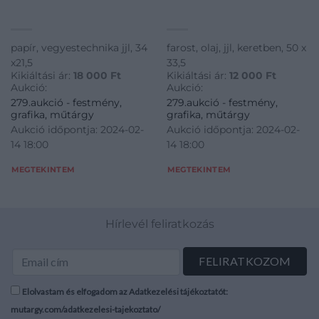
papír, vegyestechnika jjl, 34
farost, olaj, jjl, keretben, 50 x
x21,5
33,5
Kikiáltási ár:
18 000
Ft
Kikiáltási ár:
12 000
Ft
Aukció:
Aukció:
279.aukció - festmény,
279.aukció - festmény,
grafika, műtárgy
grafika, műtárgy
Aukció időpontja: 2024-02-
Aukció időpontja: 2024-02-
14 18:00
14 18:00
MEGTEKINTEM
MEGTEKINTEM
Hírlevél feliratkozás
Elolvastam és elfogadom az Adatkezelési tájékoztatót:
mutargy.com/adatkezelesi-tajekoztato/