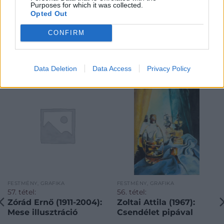
Purposes for which it was collected.
Opted Out
CONFIRM
KAPCSOLÓDÓ MŰTÁRGYAK
Data Deletion
Data Access
Privacy Policy
FESTMÉNY, GRAFIKA
FESTMÉNY, GRAFIKA
57. tétel:
56. tétel:
Zórád Ernő (1911-2004):
Zoltai Attila (1967):
Mese illusztráció
Csendélet pipával