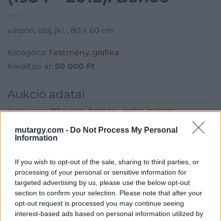
vászon, olaj, jkl, , 80 x 60 cm
Kategória:
Festmény, grafika
Kikiáltási ár:
50 000
Ft
Aukció adatai
Aukció neve:
198.aukció - festmény, grafika, műtárgy
Aukció dátuma: 2021.02.21
mutargy.com -
Do Not Process My Personal
Information
Aukció ideje: 18:00
Aukció helye: II. Zsigmond tér 8.
If you wish to opt-out of the sale, sharing to third parties, or
processing of your personal or sensitive information for
Tételszám: 10
targeted advertising by us, please use the below opt-out
section to confirm your selection. Please note that after your
Eladó adatai
opt-out request is processed you may continue seeing
interest-based ads based on personal information utilized by
Eladó:
Műgyűjtők Háza Kft.