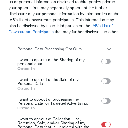
us or personal information disclosed to third parties prior to
your opt-out. You may separately opt-out of the further
Cím: Dudás Attila
disclosure of your personal information by third parties on the
Műgyűjtők Háza kft.
IAB’s list of downstream participants. This information may
Budapest
1023.Bp. Zsigmond tér 11.
also be disclosed by us to third parties on the
IAB’s List of
1023
Downstream Participants
that may further disclose it to other
third parties.
Telefon: 18008123
Personal Data Processing Opt Outs
Weboldal:
http://www.mugyujtokhaza.hu
I want to opt-out of the Sharing of my
Bemutatkozás: 2013 nyarán nyitottuk meg Galériánkat
personal data.
Opted In
Budapesten, a II. kerületben. Célunk, hogy az eladók optimális
áron, gyorsan találjanak vevőt műtárgyaikra, az eladók pedig
I want to opt-out of the Sale of my
rendszeresen tudják gazdagítani gyűjteményüket változatos
Personal Data.
kínálatunkból. Ezért is rendezünk minden második héten,
Opted In
szerda esténként online árverést! Kedd-től péntek-ig 11.00-este
18.00 óráig várjuk szeretettel az érdeklődőket.
I want to opt-out of processing my
Personal Data for Targeted Advertising.
Opted In
GALÉRIA TOVÁBBI MŰTÁRGYAI
I want to opt-out of Collection, Use,
Retention, Sale, and/or Sharing of my
Personal Data that Is Unrelated with the