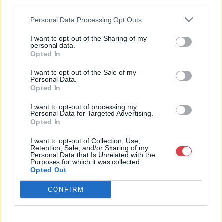
third parties.
kiállításain. Kieselbach Tamás művészettörténész, a Galéria
Personal Data Processing Opt Outs
tulajdonosa több mint 30 éves szakmai tapasztalattal
rendelkezik. Elkötelezetten dolgozik a magyar festészet hazai
I want to opt-out of the Sharing of my
és nemzetközi elismertetésén. Monumentális, a hazai festészet
personal data.
történetét újraíró albumaival alapvetően változtatta meg a
Opted In
magyar vizuális művészetről addig kialakult képet.
I want to opt-out of the Sale of my
Personal Data.
GALÉRIA TOVÁBBI MŰTÁRGYAI
Opted In
I want to opt-out of processing my
Personal Data for Targeted Advertising.
Opted In
I want to opt-out of Collection, Use,
Retention, Sale, and/or Sharing of my
Personal Data that Is Unrelated with the
Purposes for which it was collected.
KAPCSOLÓDÓ MŰTÁRGYAK
Opted Out
CONFIRM