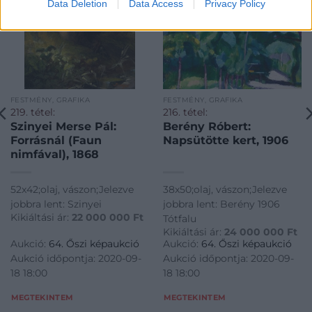
Data Deletion
Data Access
Privacy Policy
FESTMÉNY, GRAFIKA
FESTMÉNY, GRAFIKA
219. tétel:
216. tétel:
Szinyei Merse Pál:
Berény Róbert:
Forrásnál (Faun
Napsütötte kert, 1906
nimfával), 1868
52x42;olaj, vászon;Jelezve
38x50;olaj, vászon;Jelezve
jobbra lent: Szinyei
jobbra lent: Berény 1906
Kikiáltási ár:
22 000 000
Ft
Tótfalu
Kikiáltási ár:
24 000 000
Ft
Aukció:
64. Őszi képaukció
Aukció:
64. Őszi képaukció
Aukció időpontja: 2020-09-
Aukció időpontja: 2020-09-
18 18:00
18 18:00
MEGTEKINTEM
MEGTEKINTEM