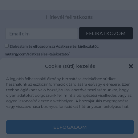
Hírlevél feliratkozás
Elolvastam és elfogadom az Adatkezelési tájékoztatót:
mutargy.com/adatkezelesi-tajekoztato/
Cookie (süti) kezelés
Rólunk
Áraink
Médiaajánlat
ÁSZF
A legjobb felhasználói élmény biztosítása érdekében sütiket
használunk az eszközinformációk tárolására és/vagy elérésére. Ezen
Karrier
Adatvédelem
technológiákhoz való hozzájárulás lehetővé teszi számunkra, hogy
Kapcsolat
Impresszum
olyan adatokat dolgozzunk fel, mint a böngészési viselkedés vagy az
egyedi azonosítók ezen a webhelyen. A hozzájárulás megtagadása
vagy visszavonása bizonyos funkciókat hátrányosan befolyásolhat.
Kövesse a műtárgy.com-ot
ELFOGADOM