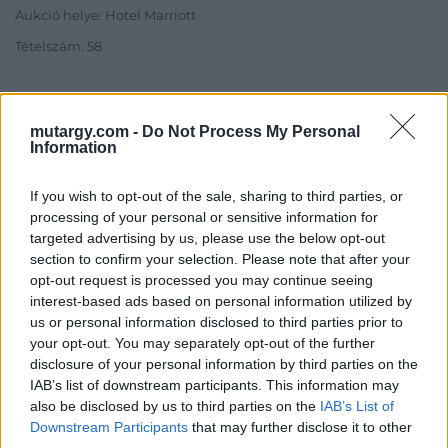
Aukció helye: Hotel Marriott
Tételszám: 58
Eladó adatai
mutargy.com -
Do Not Process My Personal
Eladó:
Kieselbach Galéria
Information
Cím: Kolozsváry Gyöngyvér
Kieselbach Galéria Ker. Kft
If you wish to opt-out of the sale, sharing to third parties, or
1055 Budapest, Szent István krt.
processing of your personal or sensitive information for
5.
targeted advertising by us, please use the below opt-out
section to confirm your selection. Please note that after your
Telefon: +36 1 269 3148 +36 1 269
opt-out request is processed you may continue seeing
2219
interest-based ads based on personal information utilized by
Weboldal:
us or personal information disclosed to third parties prior to
http://www.kieselbach.hu
your opt-out. You may separately opt-out of the further
disclosure of your personal information by third parties on the
Bemutatkozás: A Galéria profilja a 19. és 20. századi modern
IAB’s list of downstream participants. This information may
magyar festészet és az ezt megelőző korok régi mesterei, de
also be disclosed by us to third parties on the
IAB’s List of
foglalkozik nemzetközi művészettel, fotográfiával és kortárs
Downstream Participants
that may further disclose it to other
képzőművészettel is. Eddigi negyven aukcióján tízezernél több
tételt árverezett el, és sok ezer kép szerepelt a Galéria