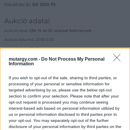
Kikiáltási ár:
50 000
Ft
Aukció adatai
Aukció neve:
238. 19. és 20. századi festmények
Aukció dátuma: 2018.12.05
Aukció ideje: 17:00
Aukció helye: Budapest, Balaton utca 8.
mutargy.com -
Do Not Process My Personal
Information
Tételszám: 417
If you wish to opt-out of the sale, sharing to third parties, or
Eladó adatai
processing of your personal or sensitive information for
targeted advertising by us, please use the below opt-out
Eladó:
Nagyházi Galéria és
section to confirm your selection. Please note that after your
Aukciósház
opt-out request is processed you may continue seeing
interest-based ads based on personal information utilized by
Cím: Müller Márta
us or personal information disclosed to third parties prior to
Nagyházi Galéria és Aukciósház
your opt-out. You may separately opt-out of the further
Kft.
disclosure of your personal information by third parties on the
1055 Budapest, Balaton utca 8.