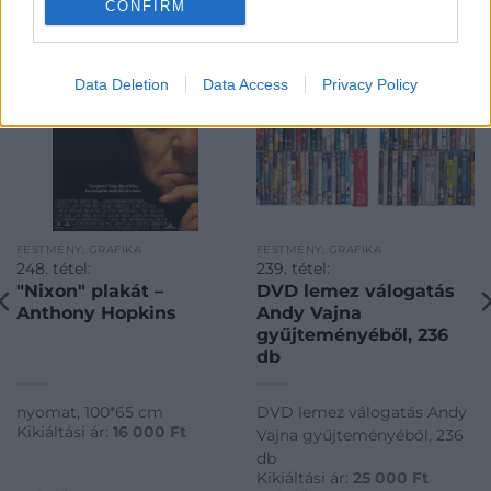
CONFIRM
Data Deletion
Data Access
Privacy Policy
FESTMÉNY, GRAFIKA
FESTMÉNY, GRAFIKA
248. tétel:
239. tétel:
"Nixon" plakát –
DVD lemez válogatás
Anthony Hopkins
Andy Vajna
gyűjteményéből, 236
db
nyomat, 100*65 cm
DVD lemez válogatás Andy
Kikiáltási ár:
16 000
Ft
Vajna gyűjteményéből, 236
db
Kikiáltási ár:
25 000
Ft