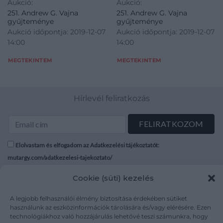
Aukció:
Aukció:
251. Andrew G. Vajna
251. Andrew G. Vajna
gyűjteménye
gyűjteménye
Aukció időpontja: 2019-12-07
Aukció időpontja: 2019-12-07
14:00
14:00
MEGTEKINTEM
MEGTEKINTEM
Hírlevél feliratkozás
Elolvastam és elfogadom az Adatkezelési tájékoztatót:
mutargy.com/adatkezelesi-tajekoztato/
Cookie (süti) kezelés
Rólunk
Áraink
Médiaajánlat
ÁSZF
A legjobb felhasználói élmény biztosítása érdekében sütiket
Karrier
Adatvédelem
használunk az eszközinformációk tárolására és/vagy elérésére. Ezen
technológiákhoz való hozzájárulás lehetővé teszi számunkra, hogy
Kapcsolat
Impresszum