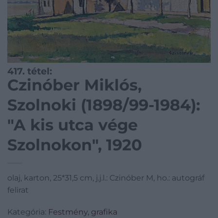
417. tétel:
Czinóber Miklós,
Szolnoki (1898/99-1984):
"A kis utca vége
Szolnokon", 1920
olaj, karton, 25*31,5 cm, j.j.l.: Czinóber M, ho.: autográf
felirat
Kategória:
Festmény, grafika