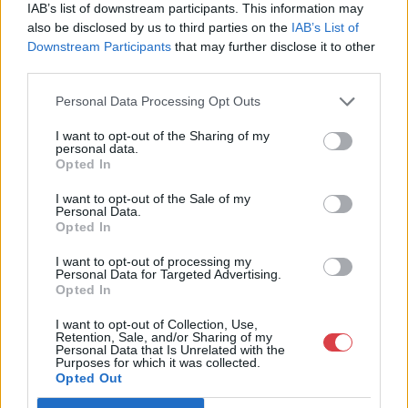
IAB’s list of downstream participants. This information may
Telefon: +361 475 6000 +361
also be disclosed by us to third parties on the
IAB’s List of
4756005
Downstream Participants
that may further disclose it to other
third parties.
Weboldal:
http://www.nagyhazi.hu
Personal Data Processing Opt Outs
Bemutatkozás: Magas színvonalú festmények és műtárgyak,
bútorok, szőnyegek, üveg, porcelán és ezüst tárgyak, ékszerek,
I want to opt-out of the Sharing of my
personal data.
néprajzi tárgyak értékesítése és aukcionálása. Hagyatékok és
Opted In
gyűjtemények árverezése. Ingyenes értékbecslés. Árveréseinkre
a tárgyfelvétel folyamatos.
I want to opt-out of the Sale of my
Personal Data.
Opted In
GALÉRIA TOVÁBBI MŰTÁRGYAI
I want to opt-out of processing my
Personal Data for Targeted Advertising.
Opted In
I want to opt-out of Collection, Use,
Retention, Sale, and/or Sharing of my
Personal Data that Is Unrelated with the
Purposes for which it was collected.
Opted Out
KAPCSOLÓDÓ MŰTÁRGYAK