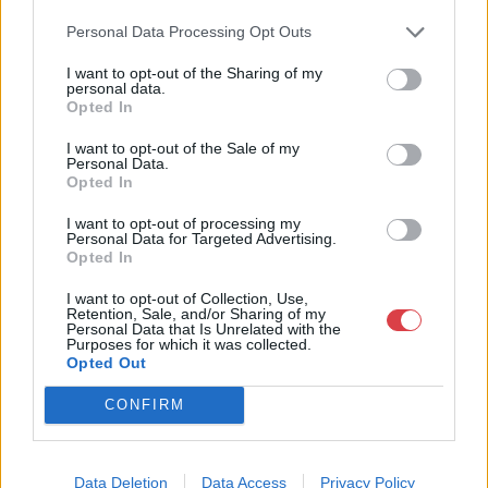
Bemutatkozás: Kiemelkedő kvalitású 19. és 20. századi magyar
Personal Data Processing Opt Outs
festészet és szecessziós Zsolnay kerámiák adás-vétele és
aukcionálása. Exkluzív aukciók évente 3 alkalommal.
I want to opt-out of the Sharing of my
personal data.
Opted In
GALÉRIA TOVÁBBI MŰTÁRGYAI
I want to opt-out of the Sale of my
Personal Data.
Opted In
I want to opt-out of processing my
Personal Data for Targeted Advertising.
Opted In
I want to opt-out of Collection, Use,
KAPCSOLÓDÓ MŰTÁRGYAK
Retention, Sale, and/or Sharing of my
Personal Data that Is Unrelated with the
Purposes for which it was collected.
Opted Out
CONFIRM
Data Deletion
Data Access
Privacy Policy