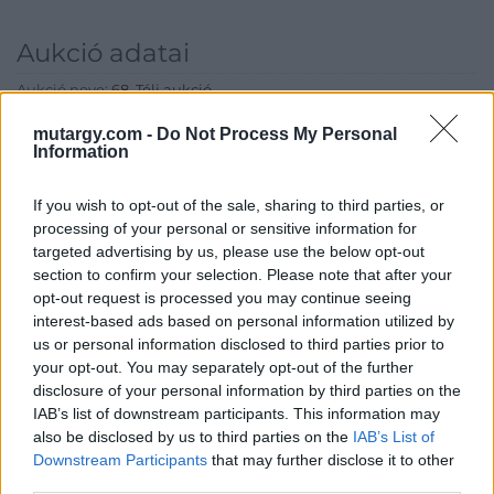
Aukció adatai
Aukció neve:
68. Téli aukció
Aukció dátuma: 2021.12.19
mutargy.com -
Do Not Process My Personal
Information
Aukció ideje: 18:00
Aukció helye: Budapest Kongresszusi Központ
If you wish to opt-out of the sale, sharing to third parties, or
Tételszám: 204
processing of your personal or sensitive information for
targeted advertising by us, please use the below opt-out
section to confirm your selection. Please note that after your
Eladó adatai
opt-out request is processed you may continue seeing
interest-based ads based on personal information utilized by
Eladó:
Virág Judit Galéria
us or personal information disclosed to third parties prior to
your opt-out. You may separately opt-out of the further
Cím: Nemes Zsófia
Mű-Terem Galéria Kft.
disclosure of your personal information by third parties on the
1055 Budapest, Falk Miksa u. 30
IAB’s list of downstream participants. This information may
also be disclosed by us to third parties on the
IAB’s List of
Telefon: 36-1-312-2071, 269-4681 269-4681
Downstream Participants
that may further disclose it to other
Weboldal:
http://www.viragjuditgaleria.hu
third parties.