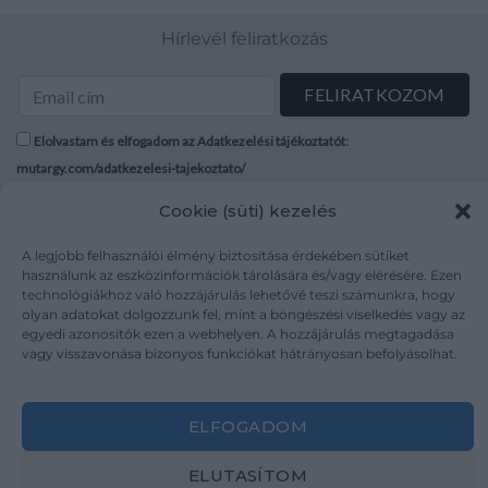
Hírlevél feliratkozás
Elolvastam és elfogadom az Adatkezelési tájékoztatót:
mutargy.com/adatkezelesi-tajekoztato/
Cookie (süti) kezelés
Rólunk
Áraink
Médiaajánlat
ÁSZF
A legjobb felhasználói élmény biztosítása érdekében sütiket
használunk az eszközinformációk tárolására és/vagy elérésére. Ezen
Karrier
Adatvédelem
technológiákhoz való hozzájárulás lehetővé teszi számunkra, hogy
Kapcsolat
Impresszum
olyan adatokat dolgozzunk fel, mint a böngészési viselkedés vagy az
egyedi azonosítók ezen a webhelyen. A hozzájárulás megtagadása
vagy visszavonása bizonyos funkciókat hátrányosan befolyásolhat.
Kövesse a műtárgy.com-ot
ELFOGADOM
ELUTASÍTOM