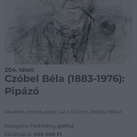
204. tétel:
Czóbel Béla (1883-1976):
Pipázó
Akvarell, ceruza, papír, 42 x 41,5 cm, Jelzés nélkül
Kategória:
Festmény, grafika
Kikiáltási ár:
500 000
Ft