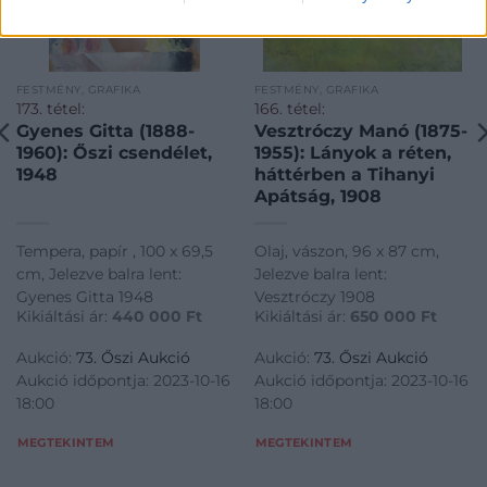
FESTMÉNY, GRAFIKA
FESTMÉNY, GRAFIKA
173. tétel:
166. tétel:
Gyenes Gitta (1888-
Vesztróczy Manó (1875-
1960): Őszi csendélet,
1955): Lányok a réten,
1948
háttérben a Tihanyi
Apátság, 1908
Tempera, papír , 100 x 69,5
Olaj, vászon, 96 x 87 cm,
cm, Jelezve balra lent:
Jelezve balra lent:
Gyenes Gitta 1948
Vesztróczy 1908
Kikiáltási ár:
440 000
Ft
Kikiáltási ár:
650 000
Ft
Aukció:
73. Őszi Aukció
Aukció:
73. Őszi Aukció
Aukció időpontja: 2023-10-16
Aukció időpontja: 2023-10-16
18:00
18:00
MEGTEKINTEM
MEGTEKINTEM