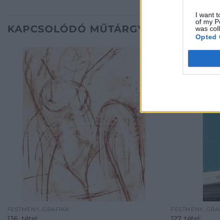
I want t
of my P
KAPCSOLÓDÓ MŰTÁRGYAK
was col
Opted 
FESTMÉNY, GRAFIKA
FESTMÉNY, GRA
136. tétel:
127. tétel: