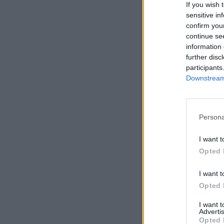
If you wish 
sensitive in
confirm you
continue se
information 
further disc
participants
Downstream 
Persona
I want t
Opted 
I want t
Opted 
I want 
Advertis
Opted 