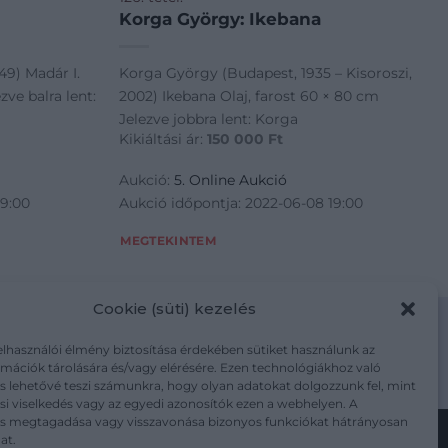
Korga György: Ikebana
49) Madár I.
Korga György (Budapest, 1935 – Kisoroszi,
zve balra lent:
2002) Ikebana Olaj, farost 60 × 80 cm
Jelezve jobbra lent: Korga
Kikiáltási ár:
150 000
Ft
Aukció:
5. Online Aukció
19:00
Aukció időpontja: 2022-06-08 19:00
MEGTEKINTEM
Cookie (süti) kezelés
elhasználói élmény biztosítása érdekében sütiket használunk az
mációk tárolására és/vagy elérésére. Ezen technológiákhoz való
m/adatkezelesi-tajekoztato/
s lehetővé teszi számunkra, hogy olyan adatokat dolgozzunk fel, mint
i viselkedés vagy az egyedi azonosítók ezen a webhelyen. A
ás megtagadása vagy visszavonása bizonyos funkciókat hátrányosan
at.