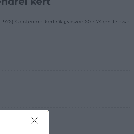
endrei kert
1976) Szentendrei kert Olaj, vászon 60 × 74 cm Jelezve