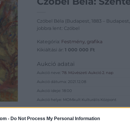
Czóbel Béla: Szent
Czóbel Béla (Budapest, 1883 – Budapest, 
jobbra lent: Czóbel
Kategória:
Festmény, grafika
Kikiáltási ár:
1 000 000
Ft
Aukció adatai
Aukció neve:
78. Művészeti Aukció 2. nap
Aukció dátuma: 2021.12.08
Aukció ideje: 18:00
Aukció helye: MOMkult Kulturális Központ
Tételszám: 344
com -
Do Not Process My Personal Information
Eladó adatai