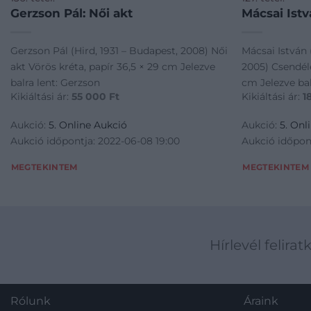
Gerzson Pál: Női akt
Mácsai Istv
Gerzson Pál (Hird, 1931 – Budapest, 2008) Női
Mácsai István
akt Vörös kréta, papír 36,5 × 29 cm Jelezve
2005) Csendéle
balra lent: Gerzson
cm Jelezve bal
Kikiáltási ár:
55 000
Ft
Kikiáltási ár:
1
Aukció:
5. Online Aukció
Aukció:
5. Onl
Aukció időpontja: 2022-06-08 19:00
Aukció időpon
MEGTEKINTEM
MEGTEKINTEM
Hírlevél felirat
Rólunk
Áraink