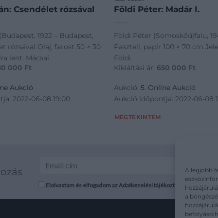
án: Csendélet rózsával
Földi Péter: Madár I.
 (Budapest, 1922 – Budapest,
Földi Péter (Somoskőújfalu, 19
t rózsával Olaj, farost 50 × 30
Pasztell, papír 100 × 70 cm Jele
ra lent: Mácsai
Földi
80 000
Ft
Kikiáltási ár:
650 000
Ft
ine Aukció
Aukció:
5. Online Aukció
tja: 2022-06-08 19:00
Aukció időpontja: 2022-06-08 
MEGTEKINTEM
kozás
A legjobb f
eszközinfor
Elolvastam és elfogadom az Adatkezelési tájékoztatót: mutargy.co
hozzájárulá
a böngészés
hozzájárul
befolyásolh