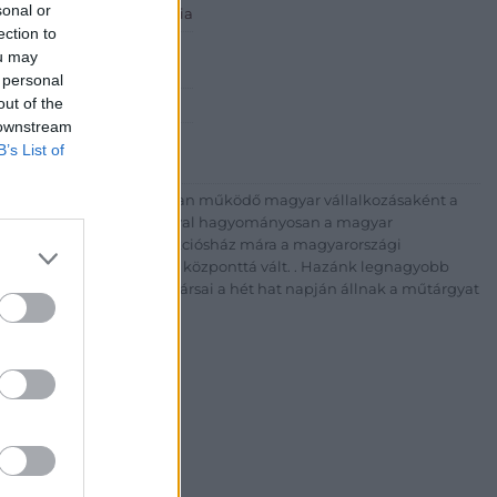
sonal or
 ART Aukciósház és Galéria
ection to
Rt.
ou may
est, Csalogány u. 23-33.
 personal
out of the
 1) 331 0513
 downstream
http://bav-art.hu
B’s List of
 esztendeje jogfolytonosan működő magyar vállalkozásaként a
télyével és megbízhatóságával hagyományosan a magyar
7-ben megújult BÁV Aukciósház mára a magyarországi
kereskedelmi és árverési központtá vált. . Hazánk legnagyobb
 ZRt. felkészült munkatársai a hét hat napján állnak a műtárgyat