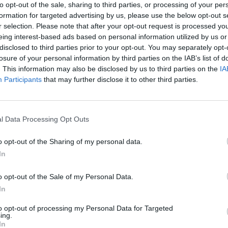
to opt-out of the sale, sharing to third parties, or processing of your per
Eladó:
BÁV
formation for targeted advertising by us, please use the below opt-out s
Cím: BÁV Z
r selection. Please note that after your opt-out request is processed y
1027 Budap
eing interest-based ads based on personal information utilized by us or
disclosed to third parties prior to your opt-out. You may separately opt-
Telefon: (06
losure of your personal information by third parties on the IAB’s list of
Weboldal:
. This information may also be disclosed by us to third parties on the
IA
Participants
that may further disclose it to other third parties.
Bemutatkozás: Az ország legnagyobb múltú, 240
BÁV ZRt. óriási tapasztalatával, szakmai tekin
műkereskedelem meghatározó szereplője. A 200
l Data Processing Opt Outs
műkereskedelem egyik legfontosabb színterévé, 
műkereskedelmi üzlethálózatával rendelkező BÁV
o opt-out of the Sharing of my personal data.
eladni, vagy venni kívánók rendelkezésére.
In
GALÉRIA TOVÁBBI MŰTÁRGYAI
o opt-out of the Sale of my Personal Data.
In
to opt-out of processing my Personal Data for Targeted
ing.
In