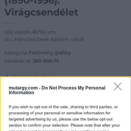
(1890-1956):
Virágcsendélet
olaj, vászon, 80*60 cm
j.b.l.: Henczné Deák Adrienn, sérült
Kategória:
Festmény, grafika
Kikiáltási ár:
280 000
Ft
Aukció adatai
Aukció neve:
220. 19- 20. századi festmények
mutargy.com -
Do Not Process My Personal
Information
Aukció dátuma: 2016.12.14
Aukció ideje: 17:00
If you wish to opt-out of the sale, sharing to third parties, or
processing of your personal or sensitive information for
Aukció helye: Budapest, Balaton utca 8.
targeted advertising by us, please use the below opt-out
Tételszám: 596
section to confirm your selection. Please note that after your