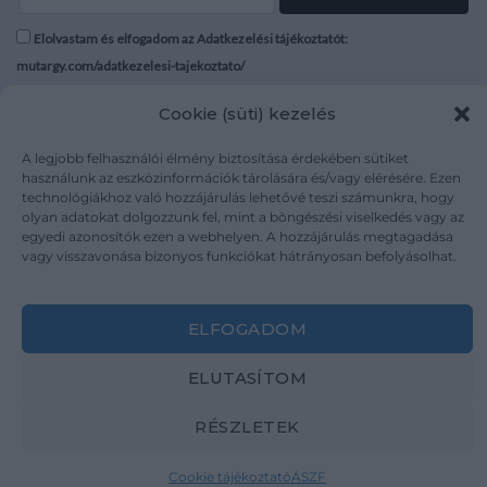
Elolvastam és elfogadom az Adatkezelési tájékoztatót:
mutargy.com/adatkezelesi-tajekoztato/
Cookie (süti) kezelés
Rólunk
Áraink
Médiaajánlat
ÁSZF
A legjobb felhasználói élmény biztosítása érdekében sütiket
Karrier
Adatvédelem
használunk az eszközinformációk tárolására és/vagy elérésére. Ezen
technológiákhoz való hozzájárulás lehetővé teszi számunkra, hogy
Kapcsolat
Impresszum
olyan adatokat dolgozzunk fel, mint a böngészési viselkedés vagy az
egyedi azonosítók ezen a webhelyen. A hozzájárulás megtagadása
vagy visszavonása bizonyos funkciókat hátrányosan befolyásolhat.
Kövesse a műtárgy.com-ot
ELFOGADOM
ELUTASÍTOM
Weboldal és Webshop készítés:
Ferenczi Sándor
RÉSZLETEK
Copyright 2026 ©
Mutargy.com
Cookie tájékoztató
ÁSZF