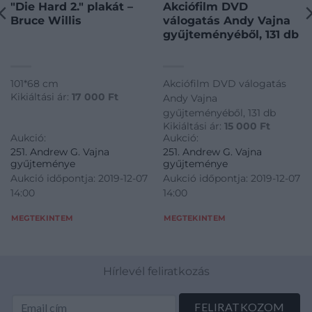
"Die Hard 2." plakát –
Akciófilm DVD
Bruce Willis
válogatás Andy Vajna
gyűjteményéből, 131 db
101*68 cm
Akciófilm DVD válogatás
Kikiáltási ár:
17 000
Ft
Andy Vajna
gyűjteményéből, 131 db
Kikiáltási ár:
15 000
Ft
Aukció:
Aukció:
251. Andrew G. Vajna
251. Andrew G. Vajna
gyűjteménye
gyűjteménye
Aukció időpontja: 2019-12-07
Aukció időpontja: 2019-12-07
14:00
14:00
MEGTEKINTEM
MEGTEKINTEM
Hírlevél feliratkozás