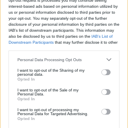
opt-out request is processed you may continue seeing
interest-based ads based on personal information utilized by
Eladó adatai
us or personal information disclosed to third parties prior to
your opt-out. You may separately opt-out of the further
Eladó:
Nagyházi Galéria és
disclosure of your personal information by third parties on the
Aukciósház
IAB’s list of downstream participants. This information may
Cím: Müller Márta
also be disclosed by us to third parties on the
IAB’s List of
Nagyházi Galéria és Aukciósház
Downstream Participants
that may further disclose it to other
Kft.
third parties.
1055 Budapest, Balaton utca 8.
Personal Data Processing Opt Outs
Telefon: +361 475 6000 +361
4756005
I want to opt-out of the Sharing of my
personal data.
Weboldal:
Opted In
http://www.nagyhazi.hu
I want to opt-out of the Sale of my
Bemutatkozás: Magas színvonalú festmények és műtárgyak,
Personal Data.
bútorok, szőnyegek, üveg, porcelán és ezüst tárgyak, ékszerek,
Opted In
néprajzi tárgyak értékesítése és aukcionálása. Hagyatékok és
gyűjtemények árverezése. Ingyenes értékbecslés. Árveréseinkre
I want to opt-out of processing my
a tárgyfelvétel folyamatos.
Personal Data for Targeted Advertising.
Opted In
GALÉRIA TOVÁBBI MŰTÁRGYAI