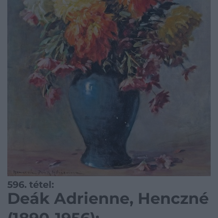
596. tétel:
Deák Adrienne, Henczné