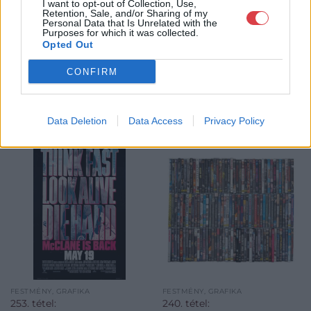
I want to opt-out of Collection, Use,
Retention, Sale, and/or Sharing of my
Personal Data that Is Unrelated with the
Purposes for which it was collected.
Opted Out
CONFIRM
KAPCSOLÓDÓ MŰTÁRGYAK
Data Deletion
Data Access
Privacy Policy
FESTMÉNY, GRAFIKA
FESTMÉNY, GRAFIKA
253. tétel:
240. tétel: