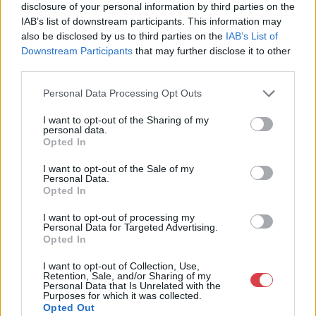
Mipo Kft
disclosure of your personal information by third parties on the
Budapest
IAB’s list of downstream participants. This information may
+36703805044
also be disclosed by us to third parties on the
IAB’s List of
1053
Downstream Participants
that may further disclose it to other
third parties.
Telefon: +36703805044
Weboldal:
http://www.aukcio.net
Personal Data Processing Opt Outs
Bemutatkozás: Immár közel 30 éve, hogy a Múzeum körúton
I want to opt-out of the Sharing of my
elkezdte működését a Mike és Tsa Antikvárium, majd 2010-ben
personal data.
a Portobello aukciósház kiegészítette az addigi tevékenységét
Opted In
és megszületett a Mike Portobello Aukciósház. 2022-től saját
I want to opt-out of the Sale of my
oldalunkon bonyolítjuk árverésünket. www.aukcio.net
Personal Data.
Opted In
GALÉRIA TOVÁBBI MŰTÁRGYAI
I want to opt-out of processing my
Personal Data for Targeted Advertising.
Opted In
I want to opt-out of Collection, Use,
Retention, Sale, and/or Sharing of my
Personal Data that Is Unrelated with the
Purposes for which it was collected.
Opted Out