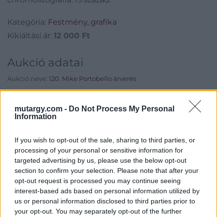
Exhibition,
Kategória:
Festmény, grafika
chromolitográfia.
Kikiáltási ár:
12 000
Ft
19.század.
Aukció adatai
Aukció neve:
120. Mike Portobello árverés
Aukció dátuma: 2023.12.03
mutargy.com -
Do Not Process My Personal
Aukció ideje: 18:00
Information
Aukció helye:
https://aukcio.net
Tételszám: 245
If you wish to opt-out of the sale, sharing to third parties, or
processing of your personal or sensitive information for
targeted advertising by us, please use the below opt-out
Eladó adatai
section to confirm your selection. Please note that after your
opt-out request is processed you may continue seeing
Eladó:
Aukcio.net - Mike
interest-based ads based on personal information utilized by
Portobello Aukciósház
us or personal information disclosed to third parties prior to
Cím: Vízkeleti Lívia
your opt-out. You may separately opt-out of the further