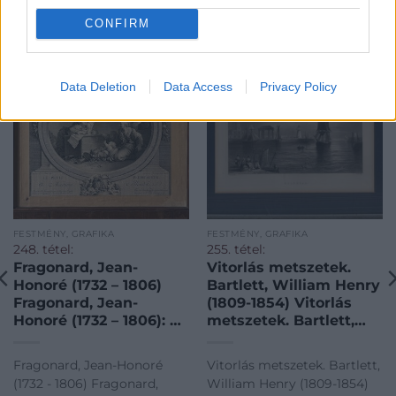
KAPCSOLÓDÓ MŰTÁRGYAK
CONFIRM
Data Deletion
Data Access
Privacy Policy
FESTMÉNY, GRAFIKA
FESTMÉNY, GRAFIKA
248. tétel:
255. tétel:
Fragonard, Jean-
Vitorlás metszetek.
Honoré (1732 – 1806)
Bartlett, William Henry
Fragonard, Jean-
(1809-1854) Vitorlás
Honoré (1732 – 1806): Le
metszetek. Bartlett,
petit predicator. —
William Henry (1809-
után metszette Nicolas
1854): Holyhead.
Fragonard, Jean-Honoré
Vitorlás metszetek. Bartlett,
De Launay (1739-1792).
Világítótorony, diadalív
(1732 - 1806) Fragonard,
William Henry (1809-1854)
Rézmetszet. 1777.
és vitorláshajó.