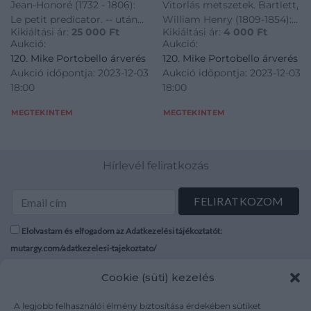
Jean-Honoré (1732 - 1806):
Vitorlás metszetek. Bartlett,
Acélmetszet, 1842.
Le petit predicator. -- után
William Henry (1809-1854):
Kikiáltási ár:
25 000
Ft
Kikiáltási ár:
4 000
Ft
metszette Nicolas De
Holyhead. Világítótorony,
Aukció:
Aukció:
Launay (1739-1792).
diadalív és vitorláshajó.
120. Mike Portobello árverés
120. Mike Portobello árverés
Rézmetszet. 1777.
Acélmetszet, 1842.
Aukció időpontja: 2023-12-03
Aukció időpontja: 2023-12-03
18:00
18:00
MEGTEKINTEM
MEGTEKINTEM
Hírlevél feliratkozás
Elolvastam és elfogadom az Adatkezelési tájékoztatót:
mutargy.com/adatkezelesi-tajekoztato/
Cookie (süti) kezelés
Rólunk
Áraink
Médiaajánlat
ÁSZF
A legjobb felhasználói élmény biztosítása érdekében sütiket