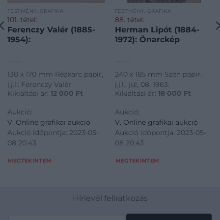
FESTMÉNY, GRAFIKA
FESTMÉNY, GRAFIKA
101. tétel:
88. tétel:
Ferenczy Valér (1885-
Herman Lipót (1884-
1954):
1972): Önarckép
130 x 170 mm Rézkarc papír,
240 x 185 mm Szén papír,
j.j.l.: Ferenczy Valér
j.j.l.: júl, 08. 1963.
Kikiáltási ár:
12 000
Ft
Kikiáltási ár:
18 000
Ft
Aukció:
Aukció:
V. Online grafikai aukció
V. Online grafikai aukció
Aukció időpontja: 2023-05-
Aukció időpontja: 2023-05-
08 20:43
08 20:43
MEGTEKINTEM
MEGTEKINTEM
Hírlevél feliratkozás