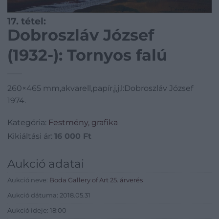
17. tétel:
Dobroszláv József
(1932-): Tornyos falú
260×465 mm,akvarell,papír,j,j,l:Dobroszláv József
1974.
Kategória:
Festmény, grafika
Kikiáltási ár:
16 000
Ft
Aukció adatai
Aukció neve:
Boda Gallery of Art 25. árverés
Aukció dátuma: 2018.05.31
Aukció ideje: 18:00