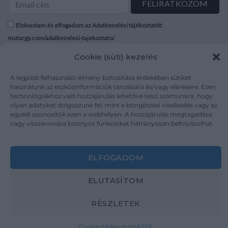
Elolvastam és elfogadom az Adatkezelési tájékoztatót:
mutargy.com/adatkezelesi-tajekoztato/
Cookie (süti) kezelés
Rólunk
Áraink
Médiaajánlat
ÁSZF
A legjobb felhasználói élmény biztosítása érdekében sütiket
használunk az eszközinformációk tárolására és/vagy elérésére. Ezen
Karrier
Adatvédelem
technológiákhoz való hozzájárulás lehetővé teszi számunkra, hogy
Kapcsolat
Impresszum
olyan adatokat dolgozzunk fel, mint a böngészési viselkedés vagy az
egyedi azonosítók ezen a webhelyen. A hozzájárulás megtagadása
vagy visszavonása bizonyos funkciókat hátrányosan befolyásolhat.
Kövesse a műtárgy.com-ot
ELFOGADOM
ELUTASÍTOM
Weboldal és Webshop készítés:
Ferenczi Sándor
RÉSZLETEK
Copyright 2026 ©
Mutargy.com
Cookie tájékoztató
ÁSZF