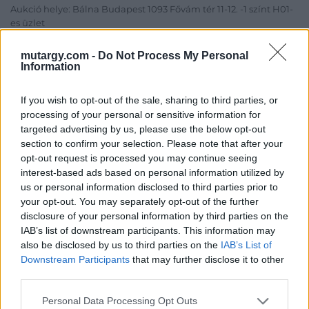
Aukció helye: Bálna Budapest 1093 Fővám tér 11-12. -1 színt H01-
es üzlet
Tételszám: 17
mutargy.com -
Do Not Process My Personal
Information
Eladó adatai
If you wish to opt-out of the sale, sharing to third parties, or
Eladó:
Boda Gallery of Art
processing of your personal or sensitive information for
targeted advertising by us, please use the below opt-out
Cím: Boda Péter
section to confirm your selection. Please note that after your
Boda Galéria és Aukciósház
opt-out request is processed you may continue seeing
Budapest
interest-based ads based on personal information utilized by
1111.Budapest Bartók Béla út 34
us or personal information disclosed to third parties prior to
1111
your opt-out. You may separately opt-out of the further
Telefon: (06-20) 519-08-91 ; (06-1)
disclosure of your personal information by third parties on the
784-5852
IAB’s list of downstream participants. This information may
also be disclosed by us to third parties on the
IAB’s List of
Weboldal:
http://www.bodaofart.com
Downstream Participants
that may further disclose it to other
third parties.
Bemutatkozás: Galériánk 2012-ben kezdett el foglalkozni
árverések rendezésével, festményeket, művészeti tárgyakat,
Personal Data Processing Opt Outs
kínálunk és keresünk.