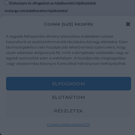
Elolvastam és elfogadom az Adatkezelési tájékoztatót:
mutargy.com/adatkezelesi-tajekoztato/
Cookie (süti) kezelés
Rólunk
Áraink
Médiaajánlat
ÁSZF
A legjobb felhasználói élmény biztosítása érdekében sütiket
Karrier
Adatvédelem
használunk az eszközinformációk tárolására és/vagy elérésére. Ezen
technológiákhoz való hozzájárulás lehetővé teszi számunkra, hogy
Kapcsolat
Impresszum
olyan adatokat dolgozzunk fel, mint a böngészési viselkedés vagy az
egyedi azonosítók ezen a webhelyen. A hozzájárulás megtagadása
vagy visszavonása bizonyos funkciókat hátrányosan befolyásolhat.
Kövesse a műtárgy.com-ot
ELFOGADOM
ELUTASÍTOM
Weboldal és Webshop készítés:
Ferenczi Sándor
RÉSZLETEK
Copyright 2026 ©
Mutargy.com
Cookie tájékoztató
ÁSZF