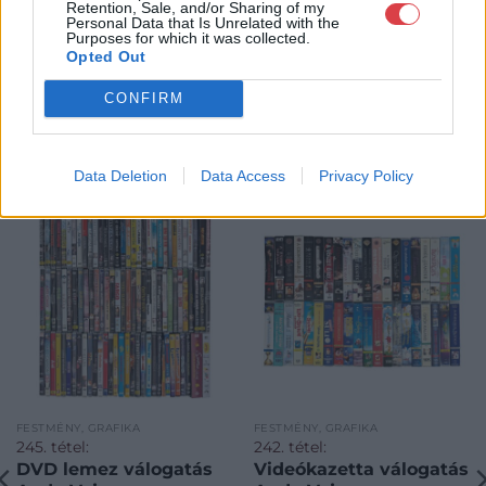
Retention, Sale, and/or Sharing of my
Personal Data that Is Unrelated with the
Purposes for which it was collected.
Opted Out
CONFIRM
KAPCSOLÓDÓ MŰTÁRGYAK
Data Deletion
Data Access
Privacy Policy
FESTMÉNY, GRAFIKA
FESTMÉNY, GRAFIKA
245. tétel:
242. tétel:
DVD lemez válogatás
Videókazetta válogatás