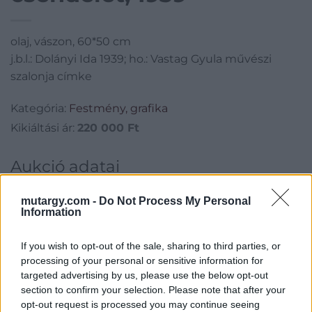
olaj, vászon, 60*50 cm
j.b.l.: Dolányi Ida 1939; ho.: Vastag Gyula művészi
szalonja címke
Kategória:
Festmény, grafika
Kikiáltási ár:
220 000
Ft
Aukció adatai
Aukció neve:
220. 19- 20. századi festmények
mutargy.com -
Do Not Process My Personal
Information
Aukció dátuma: 2016.12.14
Aukció ideje: 17:00
If you wish to opt-out of the sale, sharing to third parties, or
Aukció helye: Budapest, Balaton utca 8.
processing of your personal or sensitive information for
targeted advertising by us, please use the below opt-out
Tételszám: 599
section to confirm your selection. Please note that after your
opt-out request is processed you may continue seeing