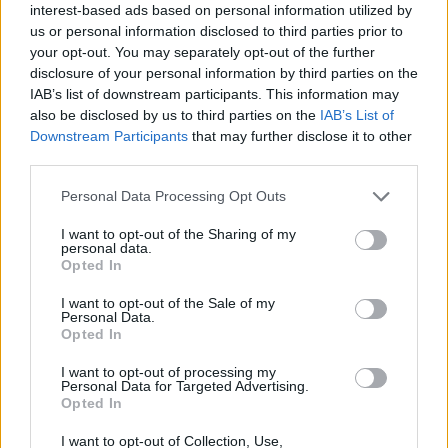
Eladó adatai
interest-based ads based on personal information utilized by
us or personal information disclosed to third parties prior to
Eladó:
Nagyházi Galéria és
your opt-out. You may separately opt-out of the further
Aukciósház
disclosure of your personal information by third parties on the
IAB’s list of downstream participants. This information may
Cím: Müller Márta
also be disclosed by us to third parties on the
IAB’s List of
Nagyházi Galéria és Aukciósház
Downstream Participants
that may further disclose it to other
Kft.
third parties.
1055 Budapest, Balaton utca 8.
Telefon: +361 475 6000 +361
Personal Data Processing Opt Outs
4756005
I want to opt-out of the Sharing of my
Weboldal:
personal data.
http://www.nagyhazi.hu
Opted In
Bemutatkozás: Magas színvonalú festmények és műtárgyak,
I want to opt-out of the Sale of my
bútorok, szőnyegek, üveg, porcelán és ezüst tárgyak, ékszerek,
Personal Data.
néprajzi tárgyak értékesítése és aukcionálása. Hagyatékok és
Opted In
gyűjtemények árverezése. Ingyenes értékbecslés. Árveréseinkre
a tárgyfelvétel folyamatos.
I want to opt-out of processing my
Personal Data for Targeted Advertising.
Opted In
GALÉRIA TOVÁBBI MŰTÁRGYAI
I want to opt-out of Collection, Use,