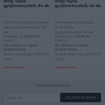
Andy Vajna
Andy Vajna
gyűjteményéből, 94 db
gyűjteményéből, 40 db
DVD lemez válogatás Andy
Videókazetta válogatás
Vajna gyűjteményéből, 94
Andy Vajna
db
gyűjteményéből, 40 db
Kikiáltási ár:
15 000
Ft
Kikiáltási ár:
9 000
Ft
Aukció:
Aukció:
251. Andrew G. Vajna
251. Andrew G. Vajna
gyűjteménye
gyűjteménye
Aukció időpontja: 2019-12-07
Aukció időpontja: 2019-12-07
14:00
14:00
MEGTEKINTEM
MEGTEKINTEM
Hírlevél feliratkozás