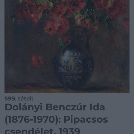
599. tétel:
Dolányi Benczúr Ida
(1876-1970): Pipacsos
csendélet, 1939