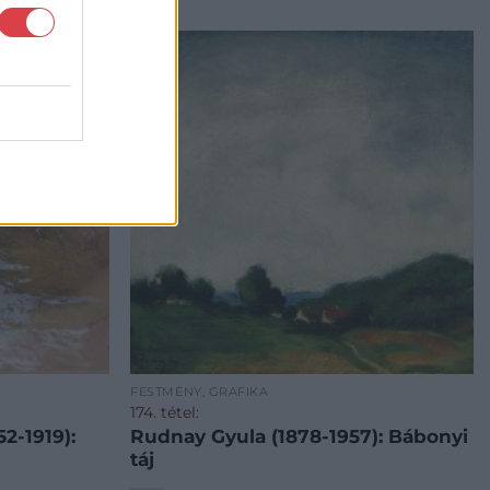
FESTMÉNY, GRAFIKA
174. tétel:
2-1919):
Rudnay Gyula (1878-1957): Bábonyi
táj