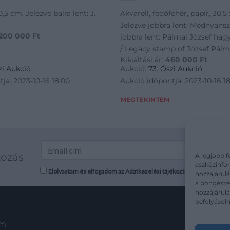
0,5 cm, Jelezve balra lent: J.
Akvarell, fedőfehér, papír, 30,5
Jelezve jobbra lent: Mednyánsz
 200 000
Ft
jobbra lent: Pálmai József hag
/ Legacy stamp of József Pálm
Kikiáltási ár:
460 000
Ft
zi Aukció
Aukció:
73. Őszi Aukció
ja: 2023-10-16 18:00
Aukció időpontja: 2023-10-16 1
MEGTEKINTEM
kozás
A legjobb f
eszközinfor
Elolvastam és elfogadom az Adatkezelési tájékoztatót: mutargy.co
hozzájárulá
a böngészés
hozzájárul
befolyásolh
em