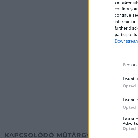
sensitive in
confirm you
continue se
information 
further disc
participants
Downstream 
Persona
I want t
Opted 
I want t
Opted 
I want 
Advertis
Opted 
KAPCSOLÓDÓ MŰTÁRGYAK