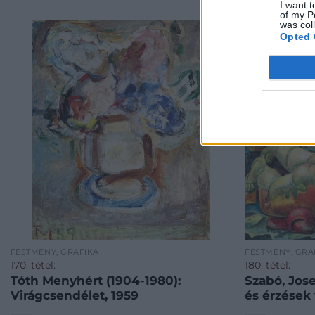
I want t
of my P
was col
Opted 
FESTMÉNY, GRAFIKA
FESTMÉNY, GRA
170. tétel:
180. tétel:
Tóth Menyhért (1904-1980):
Szabó, Jos
Virágcsendélet, 1959
és érzések