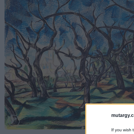
mutargy.
If you wish 