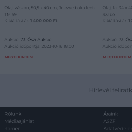
Olaj, vászon, 50,5 x 40 cm, Jelezve balra lent:
Olaj, fa, 34 x 4
TM 59
Szabó
Kikiáltási ár:
1 400 000
Ft
Kikiáltási ár:
1
Aukció:
73. Őszi Aukció
Aukció:
73. Ős
Aukció időpontja: 2023-10-16 18:00
Aukció időpont
MEGTEKINTEM
MEGTEKINTEM
Hírlevél felirat
Rólunk
Áraink
Médiaajánlat
ÁSZF
Karrier
Adatvédel