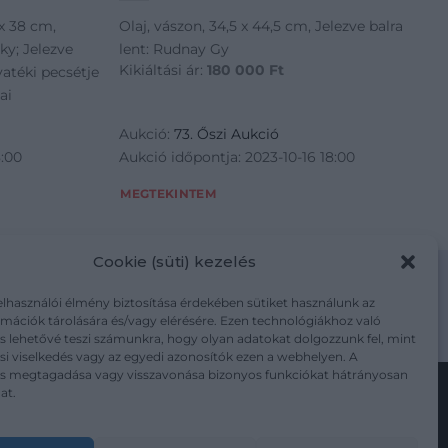
 x 38 cm,
Olaj, vászon, 34,5 x 44,5 cm, Jelezve balra
ky; Jelezve
lent: Rudnay Gy
Kikiáltási ár:
180 000
Ft
yatéki pecsétje
ai
Aukció:
73. Őszi Aukció
8:00
Aukció időpontja: 2023-10-16 18:00
MEGTEKINTEM
Cookie (süti) kezelés
elhasználói élmény biztosítása érdekében sütiket használunk az
mációk tárolására és/vagy elérésére. Ezen technológiákhoz való
m/adatkezelesi-tajekoztato/
s lehetővé teszi számunkra, hogy olyan adatokat dolgozzunk fel, mint
i viselkedés vagy az egyedi azonosítók ezen a webhelyen. A
ás megtagadása vagy visszavonása bizonyos funkciókat hátrányosan
at.
Kövesse a műtárgy.com-ot