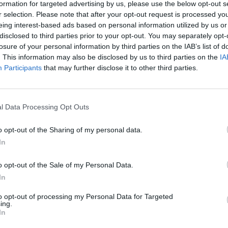
formation for targeted advertising by us, please use the below opt-out s
r selection. Please note that after your opt-out request is processed y
Eladó:
Virág Judit Galéria
eing interest-based ads based on personal information utilized by us or
Cím: Nemes Zsófia
disclosed to third parties prior to your opt-out. You may separately opt-
Mű-Terem Galéria Kft.
losure of your personal information by third parties on the IAB’s list of
1055 Budapest, Falk Miksa u. 
. This information may also be disclosed by us to third parties on the
IA
Telefon: 36-1-312-2071, 269-46
Participants
that may further disclose it to other third parties.
Weboldal:
http://www.viragjud
Bemutatkozás: Kiemelkedő kvalitású 19. és 20. sz
l Data Processing Opt Outs
vétele és aukcionálása. Exkluzív aukciók évente 
o opt-out of the Sharing of my personal data.
GALÉRIA TOVÁBBI MŰTÁRGYAI
In
o opt-out of the Sale of my Personal Data.
In
to opt-out of processing my Personal Data for Targeted
ing.
In