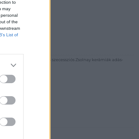
ection to
ou may
 personal
out of the
 downstream
30
B’s List of
81 269-4681
itgaleria.hu
ázadi magyar festészet és szecessziós Zsolnay kerámiák adás-
3 alkalommal.