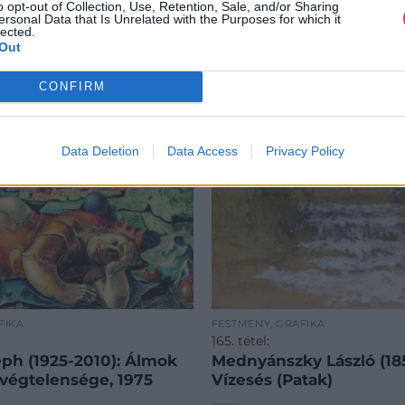
o opt-out of Collection, Use, Retention, Sale, and/or Sharing
ersonal Data that Is Unrelated with the Purposes for which it
lected.
Out
CONFIRM
Data Deletion
Data Access
Privacy Policy
FIKA
FESTMÉNY, GRAFIKA
165. tétel:
eph (1925-2010): Álmok
Mednyánszky László (185
 végtelensége, 1975
Vízesés (Patak)