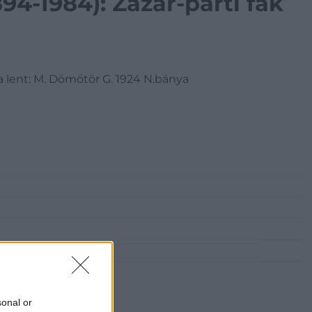
94-1984): Zazar-parti fák
ra lent: M. Dömötör G. 1924 N.bánya
sonal or