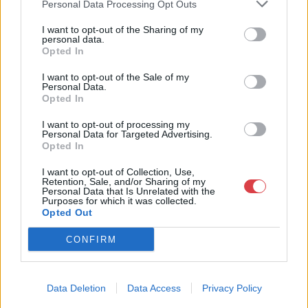
Personal Data Processing Opt Outs
Bemutatkozás: Kiemelkedő kvalitású 19. és 20. századi magyar
festészet és szecessziós Zsolnay kerámiák adás-vétele és
I want to opt-out of the Sharing of my
aukcionálása. Exkluzív aukciók évente 3 alkalommal.
personal data.
Opted In
GALÉRIA TOVÁBBI MŰTÁRGYAI
I want to opt-out of the Sale of my
Personal Data.
Opted In
I want to opt-out of processing my
Personal Data for Targeted Advertising.
Opted In
I want to opt-out of Collection, Use,
Retention, Sale, and/or Sharing of my
KAPCSOLÓDÓ MŰTÁRGYAK
Personal Data that Is Unrelated with the
Purposes for which it was collected.
Opted Out
CONFIRM
Data Deletion
Data Access
Privacy Policy