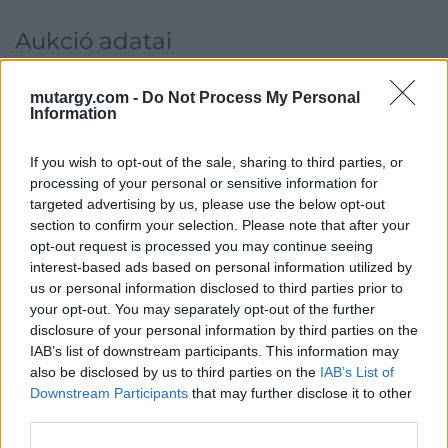
Aukció adatai
Aukció neve:
5. Kortárs aukció
mutargy.com -
Do Not Process My Personal
Aukció dátuma: 2021.06.01
Information
Aukció ideje: 18:00
If you wish to opt-out of the sale, sharing to third parties, or
Aukció helye: Budapest Kongresszusi Központ
processing of your personal or sensitive information for
Tételszám: 90
targeted advertising by us, please use the below opt-out
section to confirm your selection. Please note that after your
opt-out request is processed you may continue seeing
Eladó adatai
interest-based ads based on personal information utilized by
us or personal information disclosed to third parties prior to
Eladó:
Virág Judit Galéria
your opt-out. You may separately opt-out of the further
Cím: Nemes Zsófia
disclosure of your personal information by third parties on the
Mű-Terem Galéria Kft.
IAB’s list of downstream participants. This information may
1055 Budapest, Falk Miksa u. 30
also be disclosed by us to third parties on the
IAB’s List of
Downstream Participants
that may further disclose it to other
Telefon: 36-1-312-2071, 269-4681 269-4681
third parties.
Weboldal:
http://www.viragjuditgaleria.hu