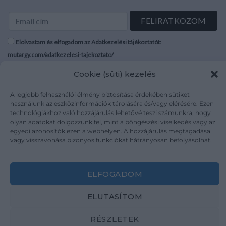
Elolvastam és elfogadom az Adatkezelési tájékoztatót:
mutargy.com/adatkezelesi-tajekoztato/
Cookie (süti) kezelés
Rólunk
Áraink
Médiaajánlat
ÁSZF
A legjobb felhasználói élmény biztosítása érdekében sütiket
használunk az eszközinformációk tárolására és/vagy elérésére. Ezen
Karrier
Adatvédelem
technológiákhoz való hozzájárulás lehetővé teszi számunkra, hogy
Kapcsolat
Impresszum
olyan adatokat dolgozzunk fel, mint a böngészési viselkedés vagy az
egyedi azonosítók ezen a webhelyen. A hozzájárulás megtagadása
vagy visszavonása bizonyos funkciókat hátrányosan befolyásolhat.
Kövesse a műtárgy.com-ot
ELFOGADOM
ELUTASÍTOM
Weboldal és Webshop készítés:
Ferenczi Sándor
RÉSZLETEK