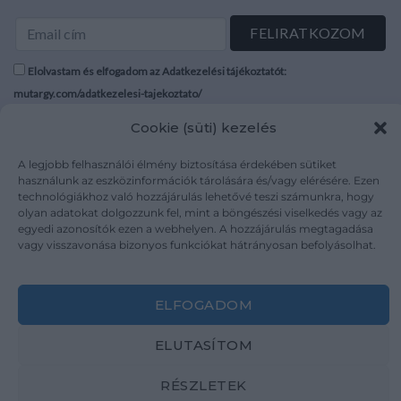
Elolvastam és elfogadom az Adatkezelési tájékoztatót:
mutargy.com/adatkezelesi-tajekoztato/
Cookie (süti) kezelés
Rólunk
Áraink
Médiaajánlat
ÁSZF
A legjobb felhasználói élmény biztosítása érdekében sütiket
használunk az eszközinformációk tárolására és/vagy elérésére. Ezen
Karrier
Adatvédelem
technológiákhoz való hozzájárulás lehetővé teszi számunkra, hogy
Kapcsolat
Impresszum
olyan adatokat dolgozzunk fel, mint a böngészési viselkedés vagy az
egyedi azonosítók ezen a webhelyen. A hozzájárulás megtagadása
vagy visszavonása bizonyos funkciókat hátrányosan befolyásolhat.
Kövesse a műtárgy.com-ot
ELFOGADOM
ELUTASÍTOM
Weboldal és Webshop készítés:
Ferenczi Sándor
RÉSZLETEK
Copyright 2026 ©
Mutargy.com