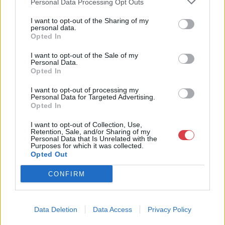
Personal Data Processing Opt Outs
18.00 óráig várjuk szeretettel az érdeklődőket.
I want to opt-out of the Sharing of my
personal data.
GALÉRIA TOVÁBBI MŰTÁRGYAI
Opted In
I want to opt-out of the Sale of my
Personal Data.
Opted In
I want to opt-out of processing my
Personal Data for Targeted Advertising.
Opted In
KAPCSOLÓDÓ MŰTÁRGYAK
I want to opt-out of Collection, Use,
Retention, Sale, and/or Sharing of my
Personal Data that Is Unrelated with the
Purposes for which it was collected.
Opted Out
CONFIRM
Data Deletion
Data Access
Privacy Policy