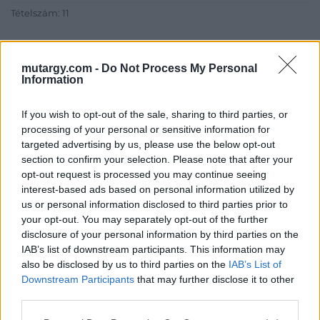
Tételszám: 11
Eladó adatai
mutargy.com -
Do Not Process My Personal
Information
Eladó:
Műgyűjtők Háza Kft.
Cím: Dudás Attila
If you wish to opt-out of the sale, sharing to third parties, or
Műgyűjtők Háza kft.
processing of your personal or sensitive information for
Budapest
targeted advertising by us, please use the below opt-out
1023.Bp. Zsigmond tér 11.
section to confirm your selection. Please note that after your
1023
opt-out request is processed you may continue seeing
Telefon: 18008123
interest-based ads based on personal information utilized by
us or personal information disclosed to third parties prior to
Weboldal:
your opt-out. You may separately opt-out of the further
http://www.mugyujtokhaza.hu
disclosure of your personal information by third parties on the
Bemutatkozás: 2013 nyarán nyitottuk meg Galériánkat
IAB’s list of downstream participants. This information may
Budapesten, a II. kerületben. Célunk, hogy az eladók optimális
also be disclosed by us to third parties on the
IAB’s List of
áron, gyorsan találjanak vevőt műtárgyaikra, az eladók pedig
Downstream Participants
that may further disclose it to other
rendszeresen tudják gazdagítani gyűjteményüket változatos
third parties.
kínálatunkból. Ezért is rendezünk minden második héten,
szerda esténként online árverést! Kedd-től péntek-ig 11.00-este